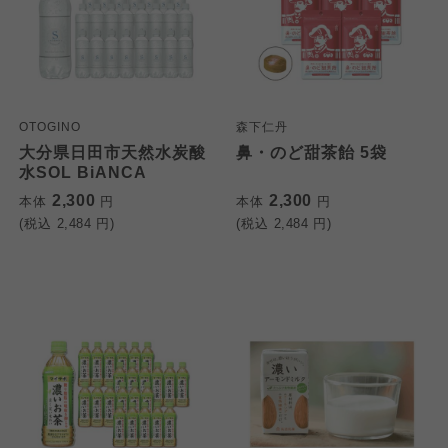
OTOGINO
森下仁丹
大分県日田市天然水炭酸
鼻・のど甜茶飴 5袋
水SOL BiANCA
2,300
2,300
本体
円
本体
円
(税込
2,484
円)
(税込
2,484
円)
個人情報保護方針について
特定商取引法に基づく表記につ
ご利用約款（ご利用規約・ご利
このサイトは7つの生協から業務委託を受けて、
用規程）について
いて
コープきんき事業連合が運営しています。お預
かりしている個人情報については、コープ事業
このサイトは7つの生協から業務委託を受けて、
このサイトは7つの生協から業務委託を受けて、
連合、ならびに各生協の「個人情報保護方針」
コープきんき事業連合が運営しています。ご自
コープきんき事業連合が運営しています。販売