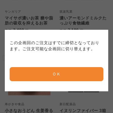
にもどづいて、コープ事業連合が適切に管理を
身が加入されている生協が定める利用約款をご
責任者は、それぞれご利用の生協となります。
おこなっています。
確認のうえ、ご利用ください。なお、クチコミ
各生協の「特定商取引法に基づく表記につい
サンガリア
筑波乳業
コープ事業連合、ならびに各生協の「個人情報
投稿については、利用約款の細則として規定さ
て」については各生協のボタンをクリックして
マイサポ濃いお茶 糖や脂
濃いアーモンドミルクた
保護方針」については各生協のボタンをクリッ
れています。
ご確認ください。
肪の吸収を抑えるお茶
っぷり食物繊維
クしてご確認ください。
2,400
2,100
本体
円
本体
円
(税込
2,592
円)
(税込
2,268
円)
コープしが
コープしが
この企画回のご注文はすでに締切となっており
コープしが
ます。ご注文可能な企画回に切り替えます。
京都生協
京都生協
京都生協
ＯＫ
ならコープ
ならコープ
ならコープ
おおさかパルコープ
おおさかパルコープ
おおさかパルコープ
寿がきや食品
新日配薬品
小さなおうどん 生姜香る
イヌリンファイバー 3箱
よどがわ市民生協
よどがわ市民生協