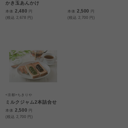
かき玉あんかけ
よどがわ市民生協
2,480
2,500
本体
円
本体
円
大阪いずみ市民生協
大阪いずみ市民生協
(税込
2,678
円)
(税込
2,700
円)
大阪いずみ市民生協
わかやま市民生協
わかやま市民生協
わかやま市民生協
<京都>ちきりや
ミルクジャム2本詰合せ
2,500
本体
円
(税込
2,700
円)