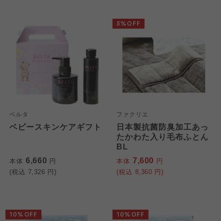
5%OFF
ベルタ
ファクリエ
ベビースキンケアギフト
日本製抗菌防臭加工あっ
たかわた入り毛布ふとん
BL
6,660
7,600
本体
円
本体
円
(税込
7,326
円)
(税込
8,360
円)
10%OFF
10%OFF