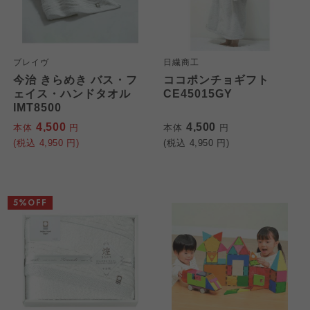
ブレイヴ
日繊商工
今治 きらめき バス・フ
ココポンチョギフト
ェイス・ハンドタオル
CE45015GY
IMT8500
4,500
4,500
本体
円
本体
円
(税込
4,950
円)
(税込
4,950
円)
5%OFF
個人情報保護方針について
特定商取引法に基づく表記につ
ご利用約款（ご利用規約・ご利
このサイトは7つの生協から業務委託を受けて、
用規程）について
いて
コープきんき事業連合が運営しています。お預
かりしている個人情報については、コープ事業
このサイトは7つの生協から業務委託を受けて、
このサイトは7つの生協から業務委託を受けて、
連合、ならびに各生協の「個人情報保護方針」
コープきんき事業連合が運営しています。ご自
コープきんき事業連合が運営しています。販売