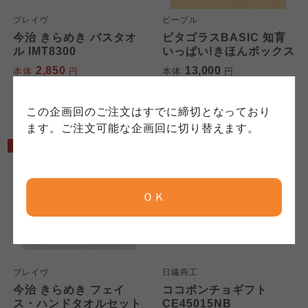
にもどづいて、コープ事業連合が適切に管理を
身が加入されている生協が定める利用約款をご
責任者は、それぞれご利用の生協となります。
おこなっています。
ブレイヴ
ピープル
確認のうえ、ご利用ください。なお、クチコミ
各生協の「特定商取引法に基づく表記につい
コープ事業連合、ならびに各生協の「個人情報
今治 きらめき バスタオ
ピタゴラスBASIC 知育
投稿については、利用約款の細則として規定さ
て」については各生協のボタンをクリックして
ル IMT8300
いっぱい!きほんボックス
保護方針」については各生協のボタンをクリッ
れています。
ご確認ください。
クしてご確認ください。
2,850
13,000
本体
円
本体
円
(税込
3,135
円)
(税込
14,300
円)
コープしが
コープしが
この企画回のご注文はすでに締切となっており
コープしが
ます。ご注文可能な企画回に切り替えます。
5%OFF
京都生協
京都生協
京都生協
ＯＫ
ならコープ
ならコープ
ならコープ
検索する
おおさかパルコープ
おおさかパルコープ
おおさかパルコープ
ブレイヴ
日繊商工
今治 きらめき フェイ
ココポンチョギフト
よどがわ市民生協
よどがわ市民生協
ス・ハンドタオルセット
CE45015NB