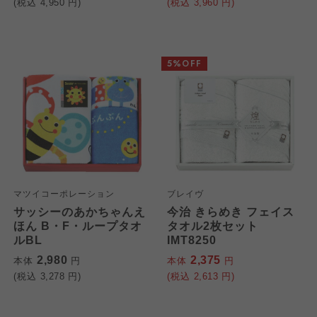
(税込
4,950
円)
(税込
3,960
円)
5%OFF
マツイコーポレーション
ブレイヴ
サッシーのあかちゃんえ
今治 きらめき フェイス
ほん B・F・ループタオ
タオル2枚セット
ルBL
IMT8250
2,980
2,375
本体
円
本体
円
(税込
3,278
円)
(税込
2,613
円)