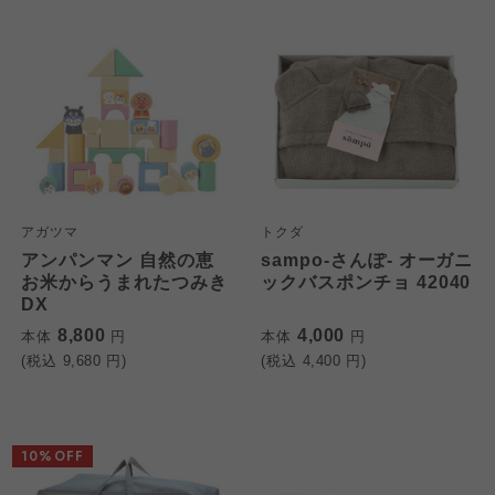
アガツマ
トクダ
アンパンマン 自然の恵
sampo-さんぽ- オーガニ
お米からうまれたつみき
ックバスポンチョ 42040
DX
8,800
4,000
本体
円
本体
円
(税込
9,680
円)
(税込
4,400
円)
10%OFF