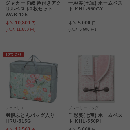
ジャカード織 衿付きアク
千彩美(七宝) ホームベス
リルベスト2枚セット
ト KHL-550GY
WAB-125
10,800
5,000
本体
円
本体
円
(税込
11,880
円)
(税込
5,500
円)
10%OFF
ファクリエ
プレーリードッグ
羽根ふとんバッグ入り
千彩美(七宝) ホームベス
HRU-515G
ト KHL-550PI
13,500
5,000
本体
円
本体
円