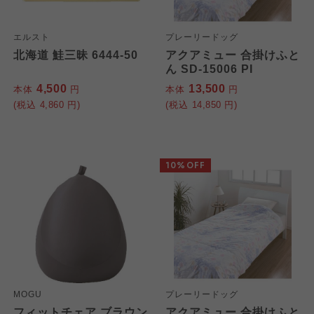
エルスト
プレーリードッグ
北海道 鮭三昧 6444-50
アクアミュー 合掛けふと
ん SD-15006 PI
4,500
13,500
本体
円
本体
円
(税込
4,860
円)
(税込
14,850
円)
10%OFF
MOGU
プレーリードッグ
フィットチェア ブラウン
アクアミュー 合掛けふと