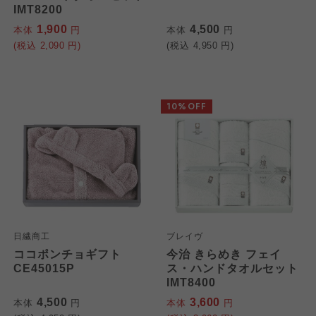
よどがわ市民生協
IMT8200
1,900
4,500
本体
円
本体
円
大阪いずみ市民生協
大阪いずみ市民生協
(税込
2,090
円)
(税込
4,950
円)
大阪いずみ市民生協
わかやま市民生協
わかやま市民生協
わかやま市民生協
10%OFF
日繊商工
ブレイヴ
ココポンチョギフト
今治 きらめき フェイ
CE45015P
ス・ハンドタオルセット
IMT8400
4,500
3,600
本体
円
本体
円