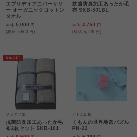
エブリデイアニバーサリ
抗菌防臭加工あったか毛
ー オーガニックコットン
布 SKB-501BL
タオル
5,000
4,750
本体
円
本体
円
(税込
5,500
円)
(税込
5,225
円)
5%OFF
ファクリエ
くもん出版
抗菌防臭加工あったか毛
くもんの世界地図パズル
布2枚セット SKB-101
PN-22
9,500
5,200