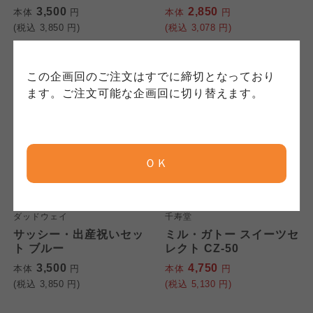
投稿については、利用約款の細則として規定さ
て」については各生協のボタンをクリックして
3,500
2,850
本体
円
本体
円
保護方針」については各生協のボタンをクリッ
れています。
ご確認ください。
(税込
3,850
円)
(税込
3,078
円)
クしてご確認ください。
コープしが
コープしが
この企画回のご注文はすでに締切となっており
5%OFF
コープしが
ます。ご注文可能な企画回に切り替えます。
京都生協
京都生協
京都生協
ＯＫ
ならコープ
ならコープ
ならコープ
検索する
ダッドウェイ
千寿堂
おおさかパルコープ
おおさかパルコープ
おおさかパルコープ
サッシー・出産祝いセッ
ミル・ガトー スイーツセ
ト ブルー
レクト CZ-50
よどがわ市民生協
よどがわ市民生協
3,500
4,750
本体
円
本体
円
よどがわ市民生協
(税込
3,850
円)
(税込
5,130
円)