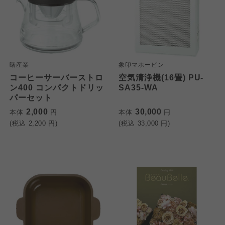
曙産業
象印マホービン
コーヒーサーバーストロ
空気清浄機(16畳) PU-
ン400 コンパクトドリッ
SA35-WA
パーセット
2,000
30,000
本体
円
本体
円
(税込
2,200
円)
(税込
33,000
円)