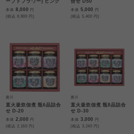
ーブドフラワー) ピンク
合せ D50
8,000
5,000
本体
円
本体
円
(税込
8,800
円)
(税込
5,400
円)
廣川
廣川
直火釜炊佃煮 瓶6品詰合
直火釜炊佃煮 瓶8品詰合
せ D-20
せ D-30
2,000
3,000
本体
円
本体
円
(税込
2,160
円)
(税込
3,240
円)