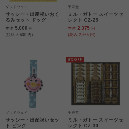
ダッドウェイ
千寿堂
サッシー・出産祝いおく
ミル・ガトー スイーツセ
るみセット ドッグ
レクト CZ-25
5,000
2,375
本体
円
本体
円
(税込
5,500
円)
(税込
2,565
円)
5%OFF
個人情報保護方針について
特定商取引法に基づく表記につ
ご利用約款（ご利用規約・ご利
このサイトは7つの生協から業務委託を受けて、
用規程）について
いて
コープきんき事業連合が運営しています。お預
かりしている個人情報については、コープ事業
このサイトは7つの生協から業務委託を受けて、
このサイトは7つの生協から業務委託を受けて、
連合、ならびに各生協の「個人情報保護方針」
コープきんき事業連合が運営しています。ご自
コープきんき事業連合が運営しています。販売
ダッドウェイ
千寿堂
にもどづいて、コープ事業連合が適切に管理を
身が加入されている生協が定める利用約款をご
責任者は、それぞれご利用の生協となります。
サッシー・出産祝いセッ
ミル・ガトー スイーツセ
おこなっています。
確認のうえ、ご利用ください。なお、クチコミ
各生協の「特定商取引法に基づく表記につい
ト ピンク
レクト CZ-30
コープ事業連合、ならびに各生協の「個人情報