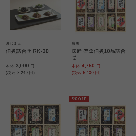
磯じまん
廣川
佃煮詰合せ RK-30
味匠 釜炊佃煮10品詰合
せ
3,000
4,750
本体
円
本体
円
(税込
3,240
円)
(税込
5,130
円)
5%OFF