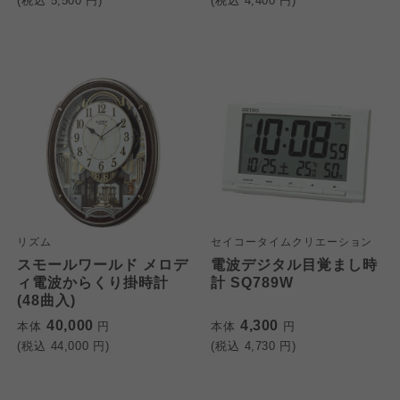
(税込
5,500
円)
(税込
4,400
円)
リズム
セイコータイムクリエーション
スモールワールド メロデ
電波デジタル目覚まし時
ィ電波からくり掛時計
計 SQ789W
(48曲入)
40,000
4,300
本体
円
本体
円
(税込
44,000
円)
(税込
4,730
円)