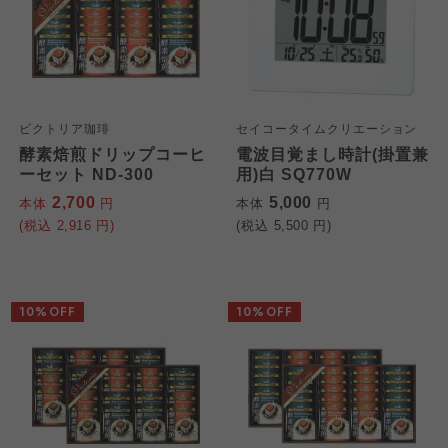
ビクトリア珈琲
セイコータイムクリエーション
酵素焙煎ドリップコーヒ
電波目覚まし時計(掛置兼
ーセット ND-300
用)白 SQ770W
2,700
5,000
本体
円
本体
円
(税込
2,916
円)
(税込
5,500
円)
10%OFF
10%OFF