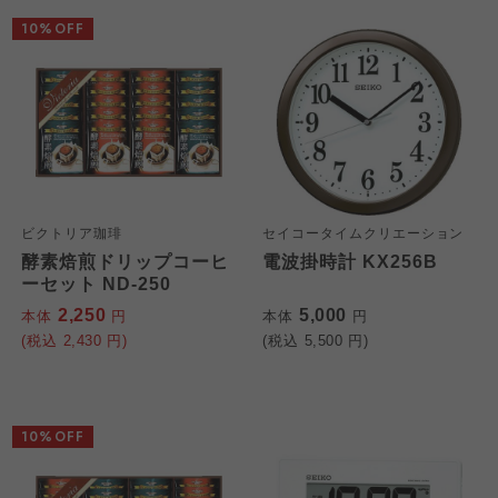
10%OFF
ビクトリア珈琲
セイコータイムクリエーション
酵素焙煎ドリップコーヒ
電波掛時計 KX256B
ーセット ND-250
2,250
5,000
本体
円
本体
円
(税込
2,430
円)
(税込
5,500
円)
10%OFF