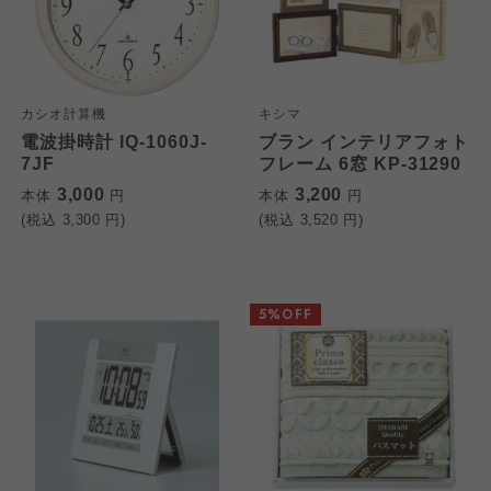
カシオ計算機
キシマ
電波掛時計 IQ-1060J-
ブラン インテリアフォト
7JF
フレーム 6窓 KP-31290
3,000
3,200
本体
円
本体
円
(税込
3,300
円)
(税込
3,520
円)
個人情報保護方針について
特定商取引法に基づく表記につ
ご利用約款（ご利用規約・ご利
5%OFF
このサイトは7つの生協から業務委託を受けて、
用規程）について
いて
コープきんき事業連合が運営しています。お預
かりしている個人情報については、コープ事業
このサイトは7つの生協から業務委託を受けて、
このサイトは7つの生協から業務委託を受けて、
連合、ならびに各生協の「個人情報保護方針」
コープきんき事業連合が運営しています。ご自
コープきんき事業連合が運営しています。販売
にもどづいて、コープ事業連合が適切に管理を
身が加入されている生協が定める利用約款をご
責任者は、それぞれご利用の生協となります。
おこなっています。
確認のうえ、ご利用ください。なお、クチコミ
各生協の「特定商取引法に基づく表記につい
コープ事業連合、ならびに各生協の「個人情報
投稿については、利用約款の細則として規定さ
て」については各生協のボタンをクリックして