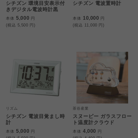
シチズン 環境目安表示付
シチズン 電波置時計
きデジタル電波時計黒
5,000
10,000
本体
円
本体
円
(税込
5,500
円)
(税込
11,000
円)
リズム
茶谷産業
シチズン 電波目覚まし時
スヌーピー ガラスフロー
計
ト温度計クラウド
5,000
4,000
本体
円
本体
円