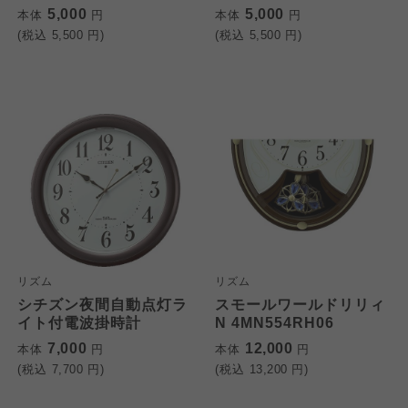
大阪いずみ市民生協
5,000
5,000
本体
円
本体
円
(税込
5,500
円)
(税込
5,500
円)
わかやま市民生協
わかやま市民生協
わかやま市民生協
リズム
リズム
シチズン夜間自動点灯ラ
スモールワールドリリィ
イト付電波掛時計
N 4MN554RH06
7,000
12,000
本体
円
本体
円
(税込
7,700
円)
(税込
13,200
円)