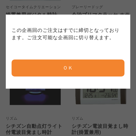
保護方針」については各生協のボタンをクリッ
れています。
ご確認ください。
セイコータイムクリエーション
プレーリードッグ
クしてご確認ください。
掛置兼用デジタル時計
今治プリマクラッセ ホテ
SQ429W
ルバスマット IHB-305
7,000
2,850
コープしが
コープしが
本体
円
本体
円
この企画回のご注文はすでに締切となっており
コープしが
(税込
7,700
円)
(税込
3,135
円)
ます。ご注文可能な企画回に切り替えます。
京都生協
京都生協
京都生協
ＯＫ
ならコープ
ならコープ
ならコープ
検索する
おおさかパルコープ
おおさかパルコープ
おおさかパルコープ
よどがわ市民生協
よどがわ市民生協
よどがわ市民生協
リズム
リズム
シチズン自動点灯ライト
シチズン電波目覚まし時
付電波目覚まし時計
計(掛置兼用)
大阪いずみ市民生協
大阪いずみ市民生協