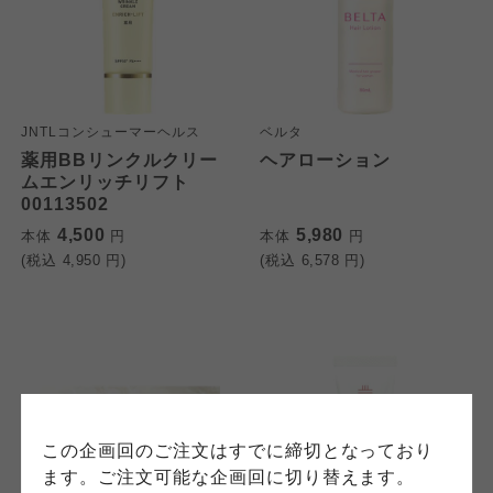
個人情報保護方針について
JNTLコンシューマーヘルス
ベルタ
特定商取引法に基づく表記につ
ご利用約款（ご利用規約・ご利
薬用BBリンクルクリー
ヘアローション
このサイトは7つの生協から業務委託を受けて、
用規程）について
いて
ムエンリッチリフト
コープきんき事業連合が運営しています。お預
00113502
かりしている個人情報については、コープ事業
このサイトは7つの生協から業務委託を受けて、
このサイトは7つの生協から業務委託を受けて、
4,500
5,980
本体
円
本体
円
連合、ならびに各生協の「個人情報保護方針」
コープきんき事業連合が運営しています。ご自
コープきんき事業連合が運営しています。販売
(税込
4,950
円)
(税込
6,578
円)
にもどづいて、コープ事業連合が適切に管理を
身が加入されている生協が定める利用約款をご
責任者は、それぞれご利用の生協となります。
おこなっています。
確認のうえ、ご利用ください。なお、クチコミ
各生協の「特定商取引法に基づく表記につい
コープ事業連合、ならびに各生協の「個人情報
投稿については、利用約款の細則として規定さ
て」については各生協のボタンをクリックして
保護方針」については各生協のボタンをクリッ
れています。
ご確認ください。
クしてご確認ください。
コープしが
コープしが
この企画回のご注文はすでに締切となっており
コープしが
ます。ご注文可能な企画回に切り替えます。