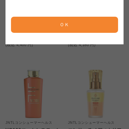
京都生協
京都生協
京都生協
晃祐堂
JNTLコンシューマーヘルス
熊野筆 携帯チークブラシ
BBクリーム377プラス+
ＯＫ
ならコープ
ならコープ
M021
ならコープ
検索する
4,000
3,800
本体
円
本体
円
(税込
4,400
円)
(税込
4,180
円)
おおさかパルコープ
おおさかパルコープ
おおさかパルコープ
よどがわ市民生協
よどがわ市民生協
よどがわ市民生協
大阪いずみ市民生協
大阪いずみ市民生協
大阪いずみ市民生協
わかやま市民生協
わかやま市民生協
わかやま市民生協
JNTLコンシューマーヘルス
JNTLコンシューマーヘルス