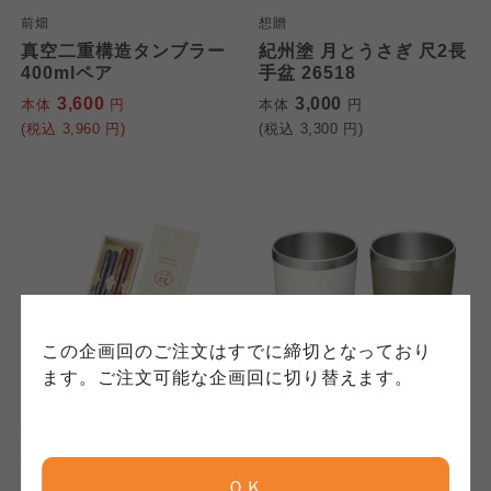
個人情報保護方針について
前畑
想贈
特定商取引法に基づく表記につ
ご利用約款（ご利用規約・ご利
真空二重構造タンブラー
紀州塗 月とうさぎ 尺2長
400mlペア
このサイトは7つの生協から業務委託を受けて、
手盆 26518
用規程）について
いて
コープきんき事業連合が運営しています。お預
3,600
3,000
本体
円
本体
円
かりしている個人情報については、コープ事業
(税込
このサイトは7つの生協から業務委託を受けて、
このサイトは7つの生協から業務委託を受けて、
3,960
円)
(税込
3,300
円)
連合、ならびに各生協の「個人情報保護方針」
コープきんき事業連合が運営しています。ご自
コープきんき事業連合が運営しています。販売
にもどづいて、コープ事業連合が適切に管理を
身が加入されている生協が定める利用約款をご
責任者は、それぞれご利用の生協となります。
おこなっています。
確認のうえ、ご利用ください。なお、クチコミ
各生協の「特定商取引法に基づく表記につい
コープ事業連合、ならびに各生協の「個人情報
投稿については、利用約款の細則として規定さ
て」については各生協のボタンをクリックして
保護方針」については各生協のボタンをクリッ
れています。
ご確認ください。
クしてご確認ください。
コープしが
コープしが
この企画回のご注文はすでに締切となっており
コープしが
ます。ご注文可能な企画回に切り替えます。
京都生協
京都生協
想贈
和平フレイズ
京都生協
若狭塗 箸2膳 田園
サチューン ペアステンレ
スカラータンブラー
ＯＫ