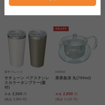
ならコープ
ならコープ
3,200
3,000
本体
円
本体
円
ならコープ
(税込
3,520
円)
(税込
3,300
円)
検索する
おおさかパルコープ
おおさかパルコープ
おおさかパルコープ
5%OFF
よどがわ市民生協
よどがわ市民生協
よどがわ市民生協
大阪いずみ市民生協
大阪いずみ市民生協
大阪いずみ市民生協
わかやま市民生協
わかやま市民生協
わかやま市民生協
和平フレイズ
HARIO
サチューン ペアステンレ
茶茶急須 丸(700ml)
スカラータンブラー(蓋
付)
3,500
2,850
本体
円
本体
円
(税込
3,850
円)
(税込
3,135
円)