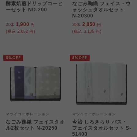
酵素焙煎ドリップコーヒ
なごみ鞠織 フェイス・ウ
ーセット ND-200
ォッシュタオルセット
N-20300
1,900
2,850
本体
円
本体
円
(税込
2,052
円)
(税込
3,135
円)
5%OFF
5%OFF
マツイコーポレーション
マツイコーポレーション
なごみ鞠織 フェイスタオ
今治 しろきらり バス・
ル2枚セット N-20250
フェイスタオルセット S-
51400