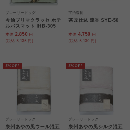
プレーリードッグ
宇治森徳
今治プリマクラッセ ホテ
茶匠仕込 流香 SYE-50
ルバスマット IHB-305
2,850
4,750
本体
円
本体
円
(税込
3,135
円)
(税込
5,130
円)
5%OFF
5%OFF
個人情報保護方針について
特定商取引法に基づく表記につ
ご利用約款（ご利用規約・ご利
このサイトは7つの生協から業務委託を受けて、
用規程）について
いて
コープきんき事業連合が運営しています。お預
プレーリードッグ
プレーリードッグ
かりしている個人情報については、コープ事業
このサイトは7つの生協から業務委託を受けて、
このサイトは7つの生協から業務委託を受けて、
泉州あやの風ウール混五
泉州あやの風シルク混五
連合、ならびに各生協の「個人情報保護方針」