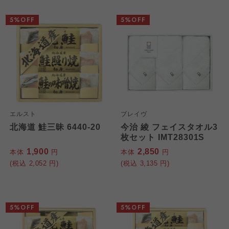
5%OFF
5%OFF
エルスト
ブレイヴ
北海道 鮭三昧 6440-20
今治 綾 フェイスタオル3
枚セット IMT28301S
1,900
2,850
本体
円
本体
円
(税込
2,052
円)
(税込
3,135
円)
5%OFF
5%OFF