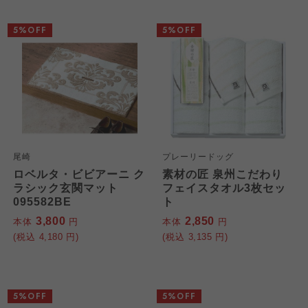
5%OFF
5%OFF
尾崎
プレーリードッグ
ロベルタ・ビビアーニ ク
素材の匠 泉州こだわり
ラシック玄関マット
フェイスタオル3枚セッ
095582BE
ト
3,800
2,850
本体
円
本体
円
(税込
4,180
円)
(税込
3,135
円)
5%OFF
5%OFF