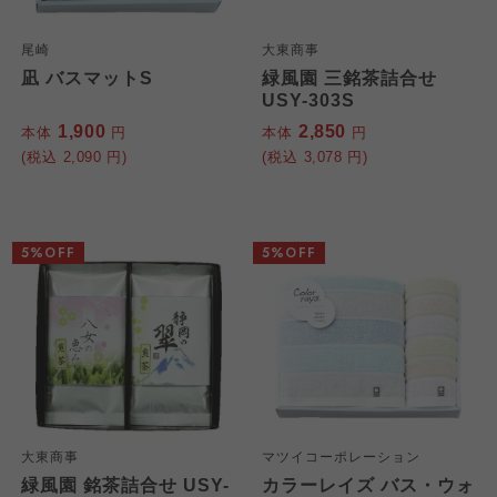
尾崎
大東商事
凪 バスマットS
緑風園 三銘茶詰合せ
USY-303S
1,900
2,850
本体
円
本体
円
(税込
2,090
円)
(税込
3,078
円)
5%OFF
5%OFF
大東商事
マツイコーポレーション
緑風園 銘茶詰合せ USY-
カラーレイズ バス・ウォ