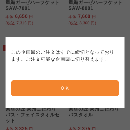
コープきんき事業連合が運営しています。ご自
コープきんき事業連合が運営しています。販売
重織ガーゼハーフケット
重織ガーゼハーフケット
にもどづいて、コープ事業連合が適切に管理を
身が加入されている生協が定める利用約款をご
責任者は、それぞれご利用の生協となります。
SAW-7001
SAW-8001
おこなっています。
確認のうえ、ご利用ください。なお、クチコミ
各生協の「特定商取引法に基づく表記につい
6,650
7,600
本体
円
本体
円
コープ事業連合、ならびに各生協の「個人情報
投稿については、利用約款の細則として規定さ
て」については各生協のボタンをクリックして
(税込
7,315
円)
(税込
8,360
円)
保護方針」については各生協のボタンをクリッ
れています。
ご確認ください。
クしてご確認ください。
5%OFF
5%OFF
コープしが
コープしが
この企画回のご注文はすでに締切となっており
コープしが
ます。ご注文可能な企画回に切り替えます。
京都生協
京都生協
京都生協
ＯＫ
ならコープ
ならコープ
ならコープ
検索する
プレーリードッグ
プレーリードッグ
素材の匠 泉州こだわり
素材の匠 泉州こだわり
おおさかパルコープ
おおさかパルコープ
バス・フェイスタオルセ
バスタオル
おおさかパルコープ
ット
3,325
2,375
本体
円
本体
円