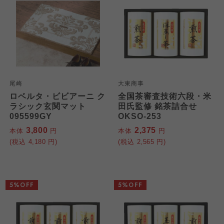
尾崎
大東商事
ロベルタ・ビビアーニ ク
全国茶審査技術六段・米
ラシック玄関マット
田氏監修 銘茶詰合せ
095599GY
OKSO-253
3,800
2,375
本体
円
本体
円
(税込
4,180
円)
(税込
2,565
円)
5%OFF
5%OFF