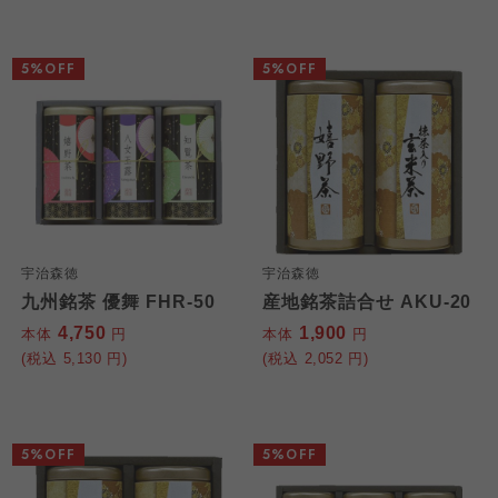
5%OFF
5%OFF
宇治森徳
宇治森徳
九州銘茶 優舞 FHR-50
産地銘茶詰合せ AKU-20
4,750
1,900
本体
円
本体
円
(税込
5,130
円)
(税込
2,052
円)
5%OFF
5%OFF