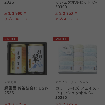
202S
ッシュタオルセット C-
20300
1,900
2,850
本体
円
本体
円
(税込
2,052
円)
(税込
3,135
円)
5%OFF
5%OFF
大東商事
マツイコーポレーション
緑風園 銘茶詰合せ USY-
カラーレイズ フェイス・
252S
ウォッシュタオル C-
20250
2,375
2,375
本体
円
本体
円