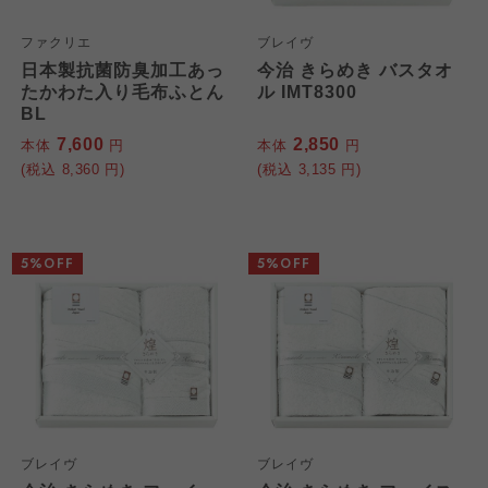
ファクリエ
ブレイヴ
日本製抗菌防臭加工あっ
今治 きらめき バスタオ
たかわた入り毛布ふとん
ル IMT8300
BL
7,600
2,850
本体
円
本体
円
(税込
8,360
円)
(税込
3,135
円)
5%OFF
5%OFF
ブレイヴ
ブレイヴ