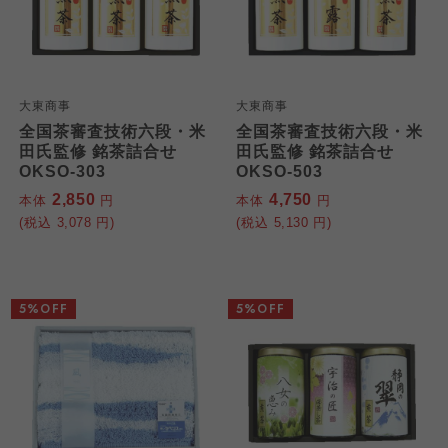
大東商事
大東商事
全国茶審査技術六段・米
全国茶審査技術六段・米
田氏監修 銘茶詰合せ
田氏監修 銘茶詰合せ
OKSO-303
OKSO-503
2,850
4,750
本体
円
本体
円
(税込
3,078
円)
(税込
5,130
円)
5%OFF
5%OFF