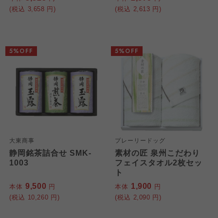
よどがわ市民生協
よどがわ市民生協
(税込
3,658
円)
(税込
2,613
円)
よどがわ市民生協
大阪いずみ市民生協
大阪いずみ市民生協
大阪いずみ市民生協
5%OFF
5%OFF
わかやま市民生協
わかやま市民生協
わかやま市民生協
大東商事
プレーリードッグ
静岡銘茶詰合せ SMK-
素材の匠 泉州こだわり
1003
フェイスタオル2枚セッ
ト
9,500
1,900
本体
円
本体
円
(税込
10,260
円)
(税込
2,090
円)