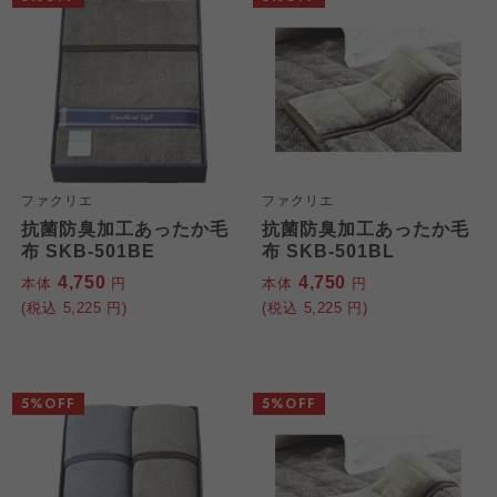
ファクリエ
ファクリエ
抗菌防臭加工あったか毛
抗菌防臭加工あったか毛
布 SKB-501BE
布 SKB-501BL
4,750
4,750
本体
円
本体
円
(税込
5,225
円)
(税込
5,225
円)
5%OFF
5%OFF