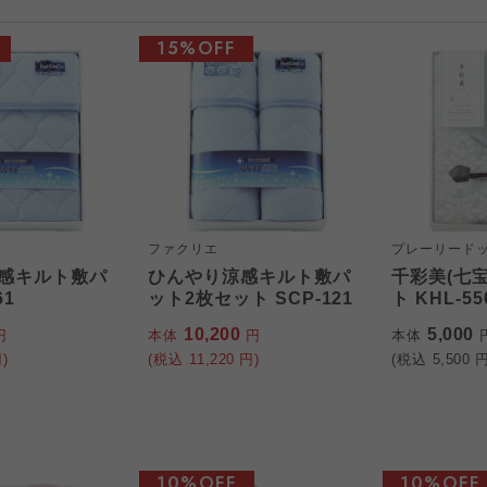
15%OFF
ファクリエ
プレーリード
感キルト敷パ
ひんやり涼感キルト敷パ
千彩美(七宝
61
ット2枚セット SCP-121
ト KHL-55
10,200
5,000
円
本体
円
本体
)
(税込
11,220
円)
(税込
5,500
円
10%OFF
10%OFF