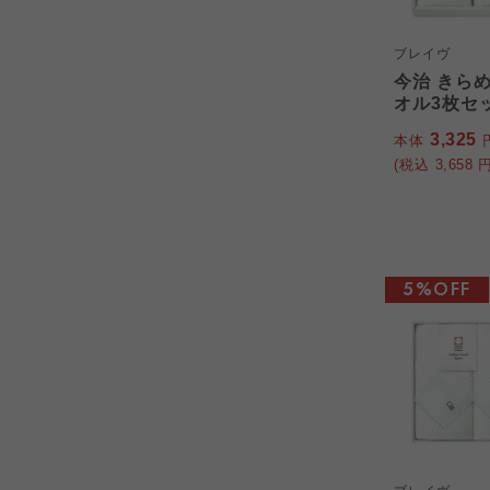
ブレイヴ
今治 きら
オル3枚セット
3,325
本体
(税込
3,658
円
5%OFF