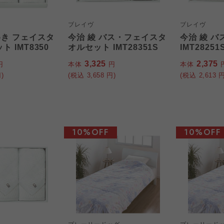
ブレイヴ
ブレイヴ
めき フェイスタ
今治 綾 バス・フェイスタ
今治 綾 バ
 IMT8350
オルセット IMT28351S
IMT28251
3,325
2,375
円
本体
円
本体
)
(税込
3,658
円)
(税込
2,613
円
10%OFF
10%OFF