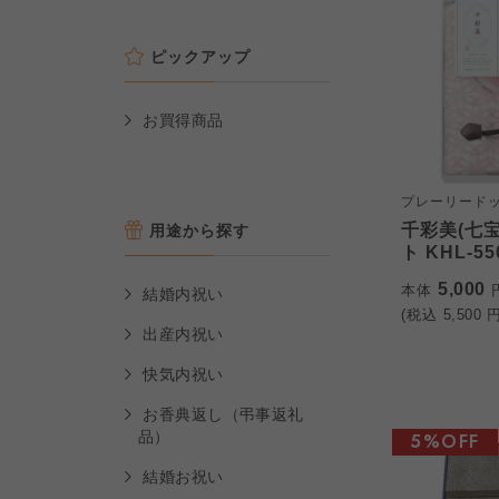
ピックアップ
お買得商品
プレーリード
千彩美(七宝
用途から探す
ト KHL-55
5,000
本体
結婚内祝い
(税込
5,500
円
出産内祝い
快気内祝い
お香典返し（弔事返礼
品）
5%OFF
結婚お祝い