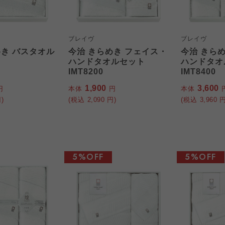
ブレイヴ
ブレイヴ
めき バスタオル
今治 きらめき フェイス・
今治 きら
ハンドタオルセット
ハンドタオ
IMT8200
IMT8400
1,900
3,600
円
本体
円
本体
)
(税込
2,090
円)
(税込
3,960
円
5%OFF
5%OFF