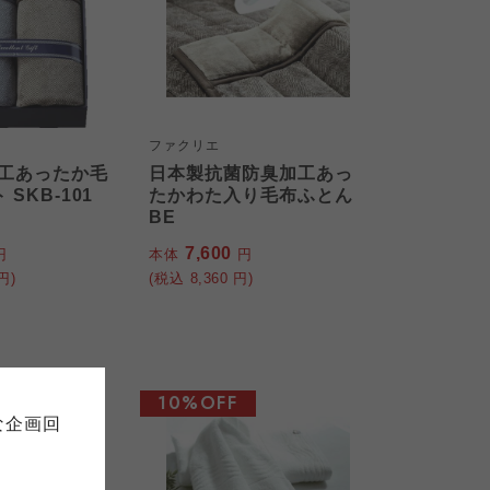
ファクリエ
工あったか毛
日本製抗菌防臭加工あっ
SKB-101
たかわた入り毛布ふとん
BE
7,600
円
本体
円
円)
(税込
8,360
円)
て
について
お預かりしている個人情報につい
販売責任者は、それぞれご利用の
10%OFF
ご自身が加入されている生協が定
連合が適切に管理をおこなってい
な企画回
の細則として規定されています。
ご確認ください。
ックしてご確認ください。