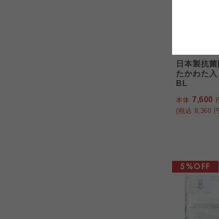
コープしが
コープしが
コープしが
ファクリエ
よどがわ市民生協
よどがわ市民生協
日本製抗菌
よどがわ市民生協
たかわた入
BL
7,600
本体
(税込
8,360
円
5%OFF