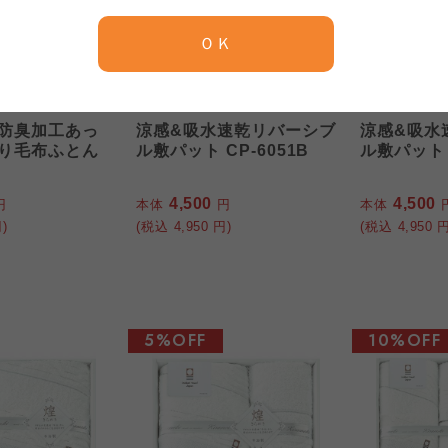
京都生協
ならコープ
ＯＫ
京都生協
ならコープ
京都生協
ならコープ
ファクリエ
ファクリエ
大阪いずみ市民生協
わかやま市民生協
大阪いずみ市民生協
わかやま市民生協
防臭加工あっ
涼感&吸水速乾リバーシブ
涼感&吸水
大阪いずみ市民生協
わかやま市民生協
り毛布ふとん
ル敷パット CP-6051B
ル敷パット C
4,500
4,500
円
本体
円
本体
)
(税込
4,950
円)
(税込
4,950
円
5%OFF
10%OFF