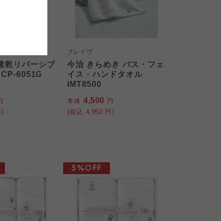
おおさかパルコープ
おおさかパルコープ
おおさかパルコープ
ブレイヴ
速乾リバーシブ
今治 きらめき バス・フェ
P-6051G
イス・ハンドタオル
IMT8500
4,500
円
本体
円
)
(税込
4,950
円)
5%OFF