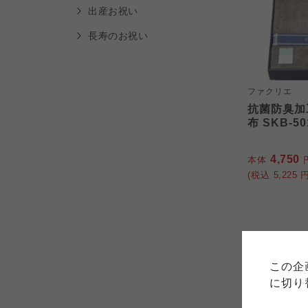
出産お祝い
長寿のお祝い
ファクリエ
抗菌防臭加
布 SKB-50
4,750
本体
(税込
5,225
円
ご利用
このサイトは7つの生協から業
このサイトは7つの生協から業
5%OFF
このサイトは7つの生協から業
ては、コープ事業連合、ならび
生協となります。
この企
める利用約款をご確認のうえ、
ます。
各生協の「特定商取引法に基づ
に切り
コープ事業連合、ならびに各生