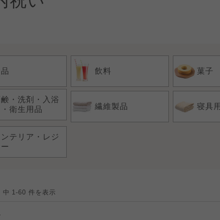
内祝い
食品
飲料
菓子
石鹸・洗剤・入浴
繊維製品
寝具
剤・衛生用品
インテリア・レジ
ャー
品
中 1-60 件を表示