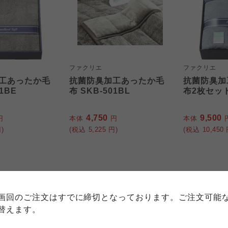
ファクリエ
ファクリエ
工あったか毛
抗菌防臭加工あったか毛
抗菌防臭加
1BE
布 SKB-501BL
布2枚セット 
4,750
9,500
円
本体
円
本体
)
(税込
5,225
円)
(税込
10,450
個人情報保護方針について
特定商取引法に基づく表記につい
約款（ご利用規約・ご利用規程）
務委託を受けて、コープきんき事業連合が運営しています。
務委託を受けて、コープきんき事業連合が運営しています。
10%OFF
10%OFF
務委託を受けて、コープきんき事業連合が運営しています。
に各生協の「個人情報保護方針」にもどづいて、コープ事業
画回のご注文はすでに締切となっております。ご注文可能
ご利用ください。なお、クチコミ投稿については、利用約款
く表記について」については各生協のボタンをクリックして
替えます。
協の「個人情報保護方針」については各生協のボタンをクリ