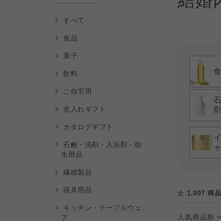
結婚
すべて
食品
菓子
飲料
ご自宅用
名入れギフト
カタログギフト
石鹸・洗剤・入浴剤・衛
生用品
繊維製品
寝具用品
全
1,007 商
キッチン・テーブルウェ
人気商品順
ア