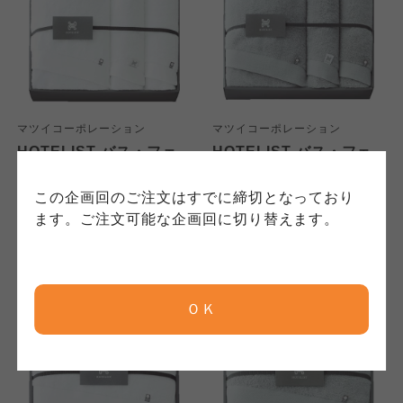
かりしている個人情報については、コープ事業
このサイトは7つの生協から業務委託を受けて、
このサイトは7つの生協から業務委託を受けて、
連合、ならびに各生協の「個人情報保護方針」
コープきんき事業連合が運営しています。ご自
コープきんき事業連合が運営しています。販売
にもどづいて、コープ事業連合が適切に管理を
身が加入されている生協が定める利用約款をご
責任者は、それぞれご利用の生協となります。
おこなっています。
確認のうえ、ご利用ください。なお、クチコミ
各生協の「特定商取引法に基づく表記につい
コープ事業連合、ならびに各生協の「個人情報
投稿については、利用約款の細則として規定さ
て」については各生協のボタンをクリックして
保護方針」については各生協のボタンをクリッ
れています。
ご確認ください。
マツイコーポレーション
マツイコーポレーション
クしてご確認ください。
HOTELIST バス・フェ
HOTELIST バス・フェ
イスタオルセット H-
イスタオルセット H-
11975
11976
コープしが
コープしが
この企画回のご注文はすでに締切となっており
9,700
9,700
コープしが
本体
円
本体
円
ます。ご注文可能な企画回に切り替えます。
(税込
10,670
円)
(税込
10,670
円)
京都生協
京都生協
京都生協
ＯＫ
ならコープ
ならコープ
ならコープ
検索する
おおさかパルコープ
おおさかパルコープ
おおさかパルコープ