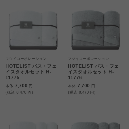
マツイコーポレーション
マツイコーポレーション
HOTELIST バス・フェ
HOTELIST バス・フェ
イスタオルセット H-
イスタオルセット H-
11775
11776
7,700
7,700
本体
円
本体
円
(税込
8,470
円)
(税込
8,470
円)
個人情報保護方針について
特定商取引法に基づく表記につ
ご利用約款（ご利用規約・ご利
このサイトは7つの生協から業務委託を受けて、
用規程）について
いて
コープきんき事業連合が運営しています。お預