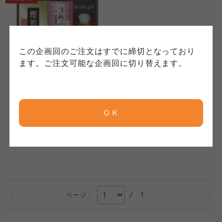
保護方針」については各生協のボタンをクリッ
れています。
ご確認ください。
クしてご確認ください。
コープしが
コープしが
この企画回のご注文はすでに締切となっており
コープしが
ます。ご注文可能な企画回に切り替えます。
京都生協
京都生協
創愛
京都生協
日清オイリオ 食卓詰合せ
NSO-20
ＯＫ
ならコープ
ならコープ
1,900
本体
円
ならコープ
検索する
(税込
2,052
円)
おおさかパルコープ
おおさかパルコープ
おおさかパルコープ
よどがわ市民生協
よどがわ市民生協
/
1
ページ：
よどがわ市民生協
大阪いずみ市民生協
大阪いずみ市民生協