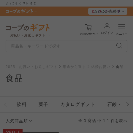
ようこそ
ゲスト
さま
お祝い・お返しギフト
2025 お祝い・お返しギフト
用途から選ぶ
結婚お祝い
食品
個人情報保護方針について
食品
特定商取引法に基づく表記につ
ご利用約款（ご利用規約・ご利
このサイトは7つの生協から業務委託を受けて、
用規程）について
いて
コープきんき事業連合が運営しています。お預
かりしている個人情報については、コープ事業
このサイトは7つの生協から業務委託を受けて、
このサイトは7つの生協から業務委託を受けて、
飲料
菓子
カタログギフト
石鹸・洗剤
連合、ならびに各生協の「個人情報保護方針」
コープきんき事業連合が運営しています。ご自
コープきんき事業連合が運営しています。販売
にもどづいて、コープ事業連合が適切に管理を
身が加入されている生協が定める利用約款をご
責任者は、それぞれご利用の生協となります。
人気商品順
全
1 商品
中 1-1 件を表示
おこなっています。
確認のうえ、ご利用ください。なお、クチコミ
各生協の「特定商取引法に基づく表記につい
コープ事業連合、ならびに各生協の「個人情報
5%OFF
投稿については、利用約款の細則として規定さ
て」については各生協のボタンをクリックして