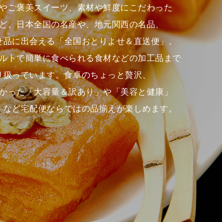
やご褒美スイーツ、素材や鮮度にこだわった
ど、日本全国の名産や、地元関西の名品、
せ品に出会える「全国おとりよせ＆直送便」。
ルトで簡単に食べられる食材などの加工品まで
り扱っています。食卓のちょっと贅沢、
かった「大容量＆訳あり」や「美容と健康」
」など宅配便ならではの品揃えが楽しめます。