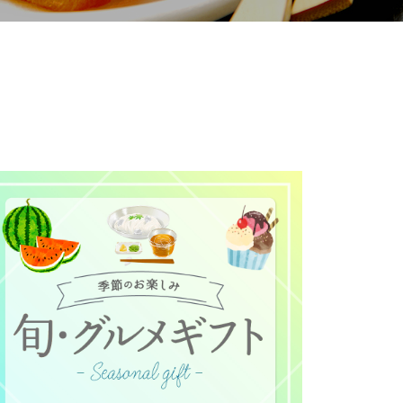
て
について
お預かりしている個人情報につい
販売責任者は、それぞれご利用の