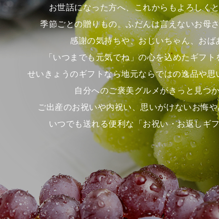
お世話になった方へ、これからもよろしく
季節ごとの贈りもの。ふだんは言えないお母
感謝の気持ちや、おじいちゃん、おば
「いつまでも元気でね」の心を込めたギフト
せいきょうのギフトなら地元ならではの逸品や思
自分へのご褒美グルメがきっと見つ
ご出産のお祝いや内祝い、思いがけないお悔や
いつでも送れる便利な「お祝い・お返しギ