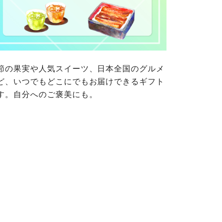
ご自身が加入されている生協が定
連合が適切に管理をおこなってい
の細則として規定されています。
ご確認ください。
ックしてご確認ください。
おおさかパルコープ
おおさかパルコープ
節の果実や人気スイーツ、日本全国のグルメ
おおさかパルコープ
ど、いつでもどこにでもお届けできるギフト
す。自分へのご褒美にも。