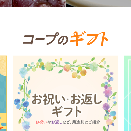
個人情報保護方針について
特定商取引法に基づく表記につい
約款（ご利用規約・ご利用規程）
務委託を受けて、コープきんき事業連合が運営しています。
務委託を受けて、コープきんき事業連合が運営しています。