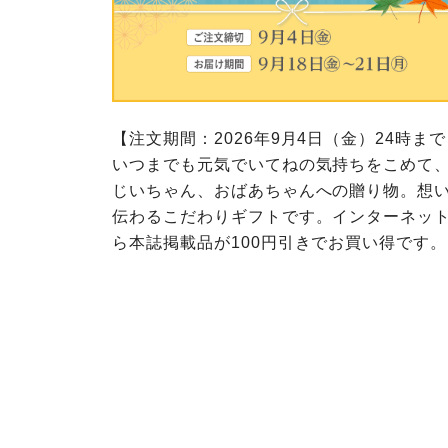
このサイトは7つの生協から業
ては、コープ事業連合、ならび
生協となります。
める利用約款をご確認のうえ、
ます。
各生協の「特定商取引法に基づ
コープ事業連合、ならびに各生
コープしが
コープしが
【注文期間：2026年9月4日（金）24時ま
コープしが
いつまでも元気でいてねの気持ちをこめて
じいちゃん、おばあちゃんへの贈り物。想
よどがわ市民生協
よどがわ市民生協
よどがわ市民生協
伝わるこだわりギフトです。インターネッ
ら本誌掲載品が100円引きでお買い得です。