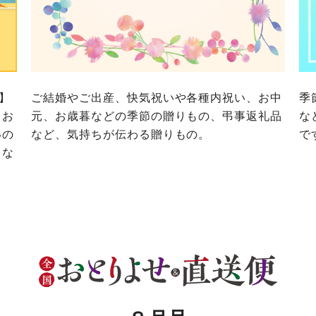
務委託を受けて、コープきんき事業連合が運営しています。
に各生協の「個人情報保護方針」にもどづいて、コープ事業
ご利用ください。なお、クチコミ投稿については、利用約款
く表記について」については各生協のボタンをクリックして
協の「個人情報保護方針」については各生協のボタンをクリ
京都生協
ならコープ
京都生協
ならコープ
で】
ご結婚やご出産、快気祝いや各種内祝い、お中
季
京都生協
ならコープ
、お
元、お歳暮などの季節の贈りもの、弔事返礼品
な
いの
など、気持ちが伝わる贈りもの。
で
大阪いずみ市民生協
わかやま市民生協
大阪いずみ市民生協
わかやま市民生協
大阪いずみ市民生協
わかやま市民生協
トな