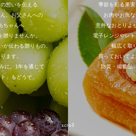
季節を彩る果実
との想いを伝える
お肉やお魚な
さん、お父さんへの
意外なおとりよ
あちゃんへ
電子レンジやレト
を贈りませんか。
幅広く取
いが伝わる贈りもの、
買っておいてよ
かります。
「防災・備蓄品
みに、1年を通じて
フト」もどうぞ。
scroll