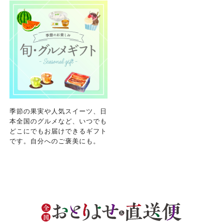
おこなっています。
確認のうえ、ご利用ください。なお、クチコミ
各生協の「特定商取引法に基づく表記につい
コープ事業連合、ならびに各生協の「個人情報
投稿については、利用約款の細則として規定さ
て」については各生協のボタンをクリックして
保護方針」については各生協のボタンをクリッ
れています。
ご確認ください。
クしてご確認ください。
コープしが
コープしが
コープしが
京都生協
京都生協
季節の果実や人気スイーツ、日
京都生協
本全国のグルメなど、いつでも
どこにでもお届けできるギフト
ならコープ
ならコープ
です。自分へのご褒美にも。
ならコープ
おおさかパルコープ
おおさかパルコープ
おおさかパルコープ
よどがわ市民生協
よどがわ市民生協
よどがわ市民生協