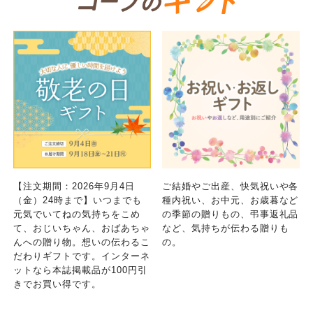
【注文期間：2026年9月4日
ご結婚やご出産、快気祝いや各
（金）24時まで】いつまでも
種内祝い、お中元、お歳暮など
個人情報保護方針について
元気でいてねの気持ちをこめ
の季節の贈りもの、弔事返礼品
特定商取引法に基づく表記につ
ご利用約款（ご利用規約・ご利
て、おじいちゃん、おばあちゃ
など、気持ちが伝わる贈りも
このサイトは7つの生協から業務委託を受けて、
用規程）について
いて
んへの贈り物。想いの伝わるこ
の。
コープきんき事業連合が運営しています。お預
だわりギフトです。インターネ
ットなら本誌掲載品が100円引
かりしている個人情報については、コープ事業
このサイトは7つの生協から業務委託を受けて、
このサイトは7つの生協から業務委託を受けて、
きでお買い得です。
連合、ならびに各生協の「個人情報保護方針」
コープきんき事業連合が運営しています。ご自
コープきんき事業連合が運営しています。販売
にもどづいて、コープ事業連合が適切に管理を
身が加入されている生協が定める利用約款をご
責任者は、それぞれご利用の生協となります。