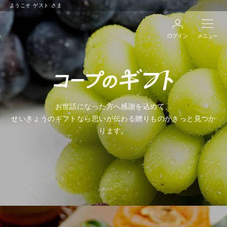
ようこそ
ゲスト
さま
お世話になった方へ感謝を込めて、
せいきょうのギフトなら思いが伝わる贈りものがきっと見つか
ります。