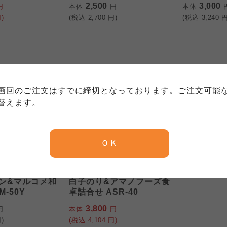
2,500
3,000
円
本体
円
本体
)
(税込
2,700
円)
(税込
3,240
円
個人情報保護方針について
特定商取引法に基づく表記につい
約款（ご利用規約・ご利用規程）
務委託を受けて、コープきんき事業連合が運営しています。
5%OFF
務委託を受けて、コープきんき事業連合が運営しています。
務委託を受けて、コープきんき事業連合が運営しています。
に各生協の「個人情報保護方針」にもどづいて、コープ事業
画回のご注文はすでに締切となっております。ご注文可能
ご利用ください。なお、クチコミ投稿については、利用約款
く表記について」については各生協のボタンをクリックして
替えます。
協の「個人情報保護方針」については各生協のボタンをクリ
京都生協
ならコープ
ＯＫ
京都生協
ならコープ
京都生協
ならコープ
創愛
大阪いずみ市民生協
わかやま市民生協
ン&マルコメ和
白子のり&アマノフーズ食
大阪いずみ市民生協
わかやま市民生協
大阪いずみ市民生協
わかやま市民生協
-50Y
卓詰合せ ASR-40
3,800
円
本体
円
)
(税込
4,104
円)