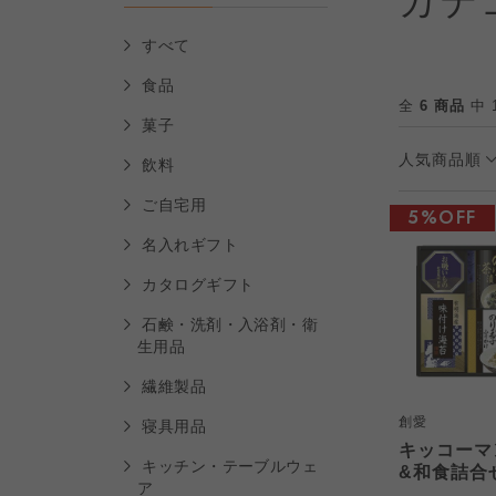
カテ
すべて
食品
全
6 商品
中 
菓子
人気商品順
飲料
ご自宅用
5%OFF
名入れギフト
カタログギフト
石鹸・洗剤・入浴剤・衛
生用品
繊維製品
創愛
寝具用品
キッコーマ
キッチン・テーブルウェ
&和食詰合せ
ア