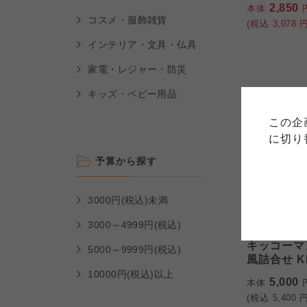
2,850
本体
コスメ・服飾雑貨
(税込
3,078
円
インテリア・文具・仏具
ご利用
家電・レジャー・防災
キッズ・ベビー用品
このサイトは7つの生協から業
このサイトは7つの生協から業
このサイトは7つの生協から業
ては、コープ事業連合、ならび
生協となります。
この企
める利用約款をご確認のうえ、
ます。
各生協の「特定商取引法に基づ
に切り
コープ事業連合、ならびに各生
予算から探す
コープしが
コープしが
3000円(税込)未満
コープしが
3000～4999円(税込)
創愛
よどがわ市民生協
キッコーマ
よどがわ市民生協
5000～9999円(税込)
よどがわ市民生協
風詰合せ KM
10000円(税込)以上
5,000
本体
(税込
5,400
円