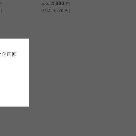
4,000
円
本体
円
)
(税込
4,320
円)
て
について
お預かりしている個人情報につい
販売責任者は、それぞれご利用の
ご自身が加入されている生協が定
連合が適切に管理をおこなってい
な企画回
の細則として規定されています。
ご確認ください。
ックしてご確認ください。
おおさかパルコープ
おおさかパルコープ
おおさかパルコープ