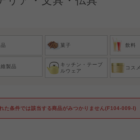
テリア・文具・仏具
食品
菓子
飲料
キッチン・テーブ
繊維製品
コス
ルウェア
れた条件では該当する商品がみつかりません(F104-009-I)