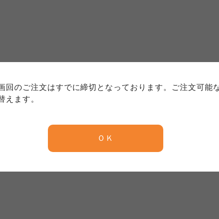
個人情報保護方針について
特定商取引法に基づく表記につい
約款（ご利用規約・ご利用規程）
務委託を受けて、コープきんき事業連合が運営しています。
務委託を受けて、コープきんき事業連合が運営しています。
務委託を受けて、コープきんき事業連合が運営しています。
に各生協の「個人情報保護方針」にもどづいて、コープ事業
画回のご注文はすでに締切となっております。ご注文可能
ご利用ください。なお、クチコミ投稿については、利用約款
く表記について」については各生協のボタンをクリックして
替えます。
協の「個人情報保護方針」については各生協のボタンをクリ
京都生協
ならコープ
ＯＫ
京都生協
ならコープ
京都生協
ならコープ
大阪いずみ市民生協
わかやま市民生協
大阪いずみ市民生協
わかやま市民生協
大阪いずみ市民生協
わかやま市民生協