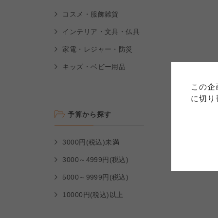
コスメ・服飾雑貨
インテリア・文具・仏具
ご利用
家電・レジャー・防災
キッズ・ベビー用品
このサイトは7つの生協から業
このサイトは7つの生協から業
このサイトは7つの生協から業
ては、コープ事業連合、ならび
生協となります。
この企
める利用約款をご確認のうえ、
ます。
各生協の「特定商取引法に基づ
に切り
コープ事業連合、ならびに各生
予算から探す
コープしが
コープしが
3000円(税込)未満
コープしが
3000～4999円(税込)
よどがわ市民生協
よどがわ市民生協
5000～9999円(税込)
よどがわ市民生協
10000円(税込)以上