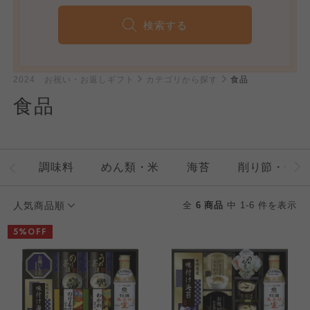
検索する
2024 お祝い・お返しギフト
カテゴリから探す
食品
食品
調味料
めん類・米
海苔
削り節・缶詰
人気商品順
全
6 商品
中 1-6 件を表示
5%OFF
個人情報保護方針について
特定商取引法に基づく表記につ
ご利用約款（ご利用規約・ご利
このサイトは7つの生協から業務委託を受けて、
用規程）について
いて
コープきんき事業連合が運営しています。お預
かりしている個人情報については、コープ事業
このサイトは7つの生協から業務委託を受けて、
このサイトは7つの生協から業務委託を受けて、