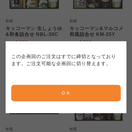
連合、ならびに各生協の「個人情報保護方針」
コープきんき事業連合が運営しています。ご自
コープきんき事業連合が運営しています。販売
にもどづいて、コープ事業連合が適切に管理を
身が加入されている生協が定める利用約款をご
責任者は、それぞれご利用の生協となります。
おこなっています。
確認のうえ、ご利用ください。なお、クチコミ
各生協の「特定商取引法に基づく表記につい
創愛
創愛
コープ事業連合、ならびに各生協の「個人情報
投稿については、利用約款の細則として規定さ
て」については各生協のボタンをクリックして
キッコーマン 生しょうゆ
キッコーマン&マルコメ
保護方針」については各生協のボタンをクリッ
れています。
ご確認ください。
&和食詰合せ NBL-30C
和風詰合せ KM-25Y
クしてご確認ください。
2,850
2,500
本体
円
本体
円
(税込
3,078
円)
(税込
2,700
円)
コープしが
コープしが
この企画回のご注文はすでに締切となっており
コープしが
ます。ご注文可能な企画回に切り替えます。
京都生協
京都生協
京都生協
ＯＫ
ならコープ
ならコープ
ならコープ
おおさかパルコープ
おおさかパルコープ
おおさかパルコープ
創愛
創愛