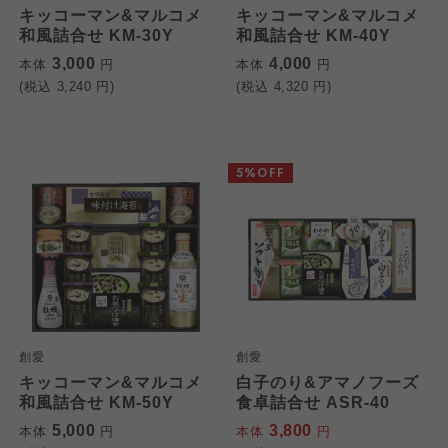
よどがわ市民生協
よどがわ市民生協
キッコーマン&マルコメ
キッコーマン&マルコメ
よどがわ市民生協
和風詰合せ KM-30Y
和風詰合せ KM-40Y
3,000
4,000
本体
円
本体
円
大阪いずみ市民生協
大阪いずみ市民生協
(税込
3,240
円)
(税込
4,320
円)
大阪いずみ市民生協
わかやま市民生協
わかやま市民生協
わかやま市民生協
5%OFF
創愛
創愛
キッコーマン&マルコメ
白子のり&アマノフーズ
和風詰合せ KM-50Y
食卓詰合せ ASR-40
5,000
3,800
本体
円
本体
円