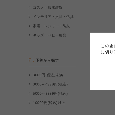
コスメ・服飾雑貨
インテリア・文具・仏具
ご利用
家電・レジャー・防災
キッズ・ベビー用品
このサイトは7つの生協から業
このサイトは7つの生協から業
このサイトは7つの生協から業
ては、コープ事業連合、ならび
生協となります。
この企
める利用約款をご確認のうえ、
ます。
各生協の「特定商取引法に基づ
に切り
コープ事業連合、ならびに各生
予算から探す
コープしが
コープしが
3000円(税込)未満
コープしが
3000～4999円(税込)
よどがわ市民生協
よどがわ市民生協
5000～9999円(税込)
よどがわ市民生協
10000円(税込)以上