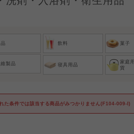
・洗剤・入浴剤・衛生用品
食品
飲料
菓子
家庭
繊維製品
寝具用品
貨
れた条件では該当する商品がみつかりません(F104-009-I)