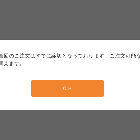
個人情報保護方針について
特定商取引法に基づく表記につい
約款（ご利用規約・ご利用規程）
務委託を受けて、コープきんき事業連合が運営しています。
務委託を受けて、コープきんき事業連合が運営しています。
務委託を受けて、コープきんき事業連合が運営しています。
に各生協の「個人情報保護方針」にもどづいて、コープ事業
画回のご注文はすでに締切となっております。ご注文可能
ご利用ください。なお、クチコミ投稿については、利用約款
く表記について」については各生協のボタンをクリックして
替えます。
協の「個人情報保護方針」については各生協のボタンをクリ
京都生協
ならコープ
ＯＫ
京都生協
ならコープ
京都生協
ならコープ
大阪いずみ市民生協
わかやま市民生協
大阪いずみ市民生協
わかやま市民生協
大阪いずみ市民生協
わかやま市民生協