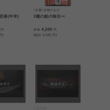
<京都>京都やま六
切身(中辛)
3種の鮭の味比べ
0
4,200
円
本体
円
円)
(税込
4,536
円)
扱停止
取扱停止
三協水産