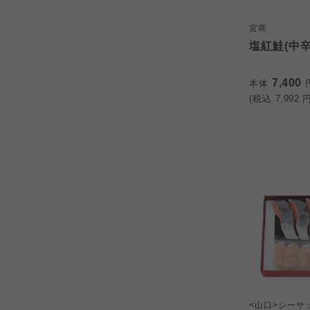
宮商
塩紅鮭(中辛
7,400
本体
(税込
7,992
円
<山口>シーサ