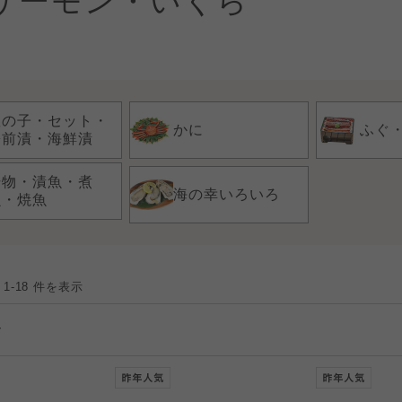
サーモン・いくら
数の子・セット・
かに
ふぐ
松前漬・海鮮漬
干物・漬魚・煮
海の幸いろいろ
魚・焼魚
 1-18 件を表示