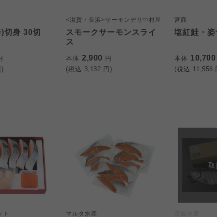
<滋賀・長浜>サーモンデリ中村屋
宮商
)切身 30切
スモークサーモンスライ
塩紅鮭・姿
ス
2,900
10,70
円
本体
円
本体
)
(税込
3,132
円)
(税込
11,556
取
ット
マルタ水産
三協水産