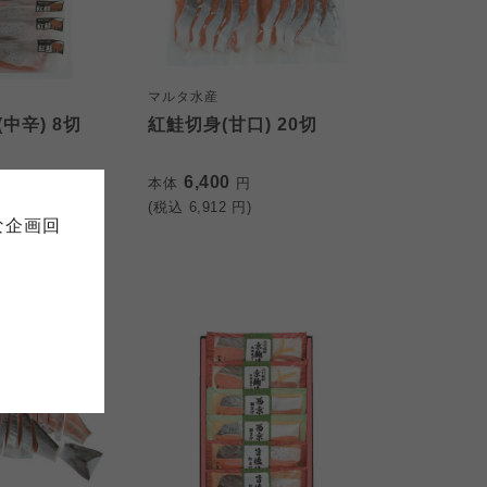
マルタ水産
中辛) 8切
紅鮭切身(甘口) 20切
て
について
お預かりしている個人情報につい
6,400
円
本体
円
販売責任者は、それぞれご利用の
ご自身が加入されている生協が定
連合が適切に管理をおこなってい
)
(税込
6,912
円)
な企画回
の細則として規定されています。
ご確認ください。
ックしてご確認ください。
おおさかパルコープ
おおさかパルコープ
おおさかパルコープ