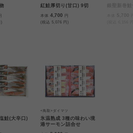
物
紅鮭厚切り(甘口) 9切
銀聖新巻鮭
4,700
5,700
円
本体
円
本体
)
(税込
5,076
円)
(税込
6,156
円
<鳥取>ダイマツ
塩鮭(大辛口)
氷温熟成 3種の味わい境
港サーモン詰合せ