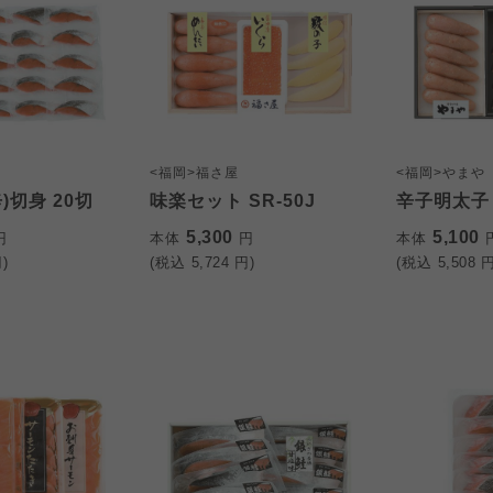
<福岡>福さ屋
<福岡>やまや
)切身 20切
味楽セット SR-50J
辛子明太子
5,300
5,100
円
本体
円
本体
)
(税込
5,724
円)
(税込
5,508
円