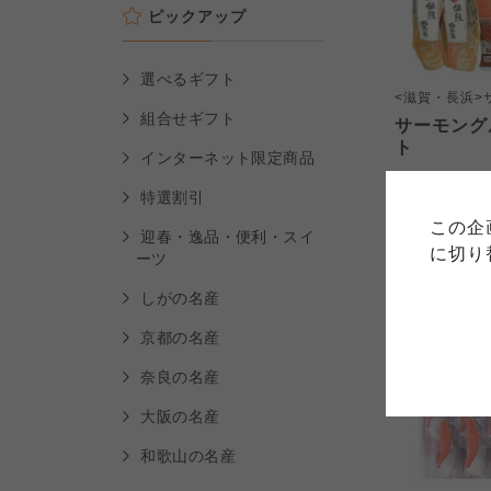
ピックアップ
選べるギフト
<滋賀・長浜>
組合せギフト
サーモング
ご利用
ト
インターネット限定商品
このサイトは7つの生協から業
5,300
本体
このサイトは7つの生協から業
特選割引
このサイトは7つの生協から業
ては、コープ事業連合、ならび
(税込
5,724
円
生協となります。
この企
める利用約款をご確認のうえ、
ます。
迎春・逸品・便利・スイ
各生協の「特定商取引法に基づ
に切り
ーツ
コープ事業連合、ならびに各生
しがの名産
コープしが
京都の名産
コープしが
コープしが
奈良の名産
よどがわ市民生協
大阪の名産
よどがわ市民生協
よどがわ市民生協
和歌山の名産