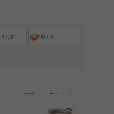
・うなぎ
明太子
/
1
ページ：