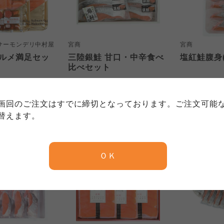
サーモンデリ中村屋
宮商
宮商
個人情報保護方針について
ルメ満足セッ
三陸銀鮭 甘口・中辛食べ
塩紅鮭腹身(
特定商取引法に基づく表記につい
約款（ご利用規約・ご利用規程）
比べセット
務委託を受けて、コープきんき事業連合が運営しています。
4,700
4,900
円
本体
円
本体
務委託を受けて、コープきんき事業連合が運営しています。
務委託を受けて、コープきんき事業連合が運営しています。
に各生協の「個人情報保護方針」にもどづいて、コープ事業
)
(税込
5,076
円)
(税込
5,292
円
画回のご注文はすでに締切となっております。ご注文可能
ご利用ください。なお、クチコミ投稿については、利用約款
く表記について」については各生協のボタンをクリックして
替えます。
協の「個人情報保護方針」については各生協のボタンをクリ
京都生協
ならコープ
ＯＫ
京都生協
ならコープ
京都生協
ならコープ
大阪いずみ市民生協
わかやま市民生協
大阪いずみ市民生協
わかやま市民生協
大阪いずみ市民生協
わかやま市民生協