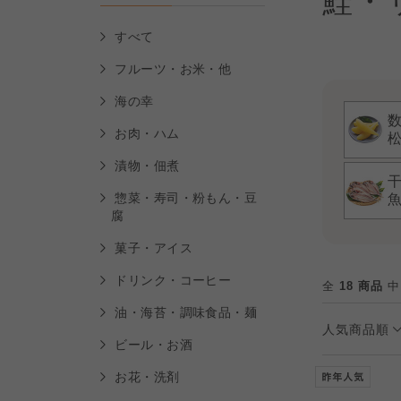
鮭・
すべて
フルーツ・お米・他
海の幸
お肉・ハム
漬物・佃煮
惣菜・寿司・粉もん・豆
腐
菓子・アイス
ドリンク・コーヒー
全
18 商品
中
油・海苔・調味食品・麺
人気商品順
ビール・お酒
お花・洗剤