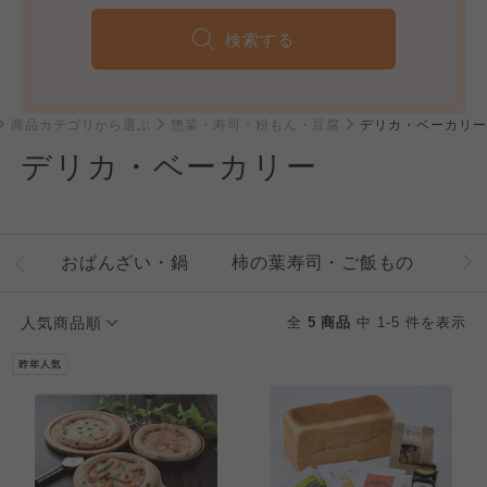
検索する
商品カテゴリから選ぶ
惣菜・寿司・粉もん・豆腐
デリカ・ベーカリー
デリカ・ベーカリー
おばんざい・鍋
柿の葉寿司・ご飯もの
豚
人気商品順
全
5 商品
中 1-5 件を表示
個人情報保護方針について
特定商取引法に基づく表記につ
ご利用約款（ご利用規約・ご利
このサイトは7つの生協から業務委託を受けて、
用規程）について
いて
コープきんき事業連合が運営しています。お預
かりしている個人情報については、コープ事業
このサイトは7つの生協から業務委託を受けて、
このサイトは7つの生協から業務委託を受けて、