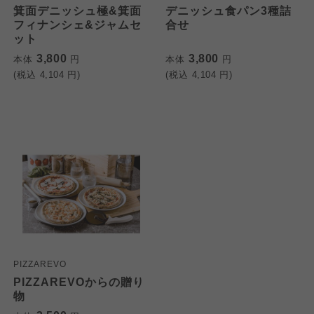
箕面デニッシュ極&箕面
デニッシュ食パン3種詰
よどがわ市民生協
よどがわ市民生協
フィナンシェ&ジャムセ
合せ
よどがわ市民生協
ット
3,800
3,800
本体
円
本体
円
大阪いずみ市民生協
大阪いずみ市民生協
(税込
4,104
円)
(税込
4,104
円)
大阪いずみ市民生協
わかやま市民生協
わかやま市民生協
わかやま市民生協
PIZZAREVO
PIZZAREVOからの贈り
物