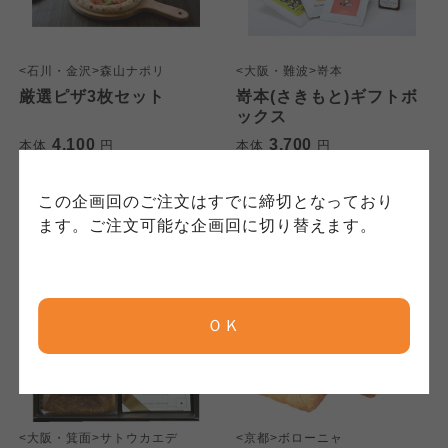
連合、ならびに各生協の「個人情報保護方針」
コープきんき事業連合が運営しています。ご自
コープきんき事業連合が運営しています。販売
にもどづいて、コープ事業連合が適切に管理を
身が加入されている生協が定める利用約款をご
責任者は、それぞれご利用の生協となります。
おこなっています。
確認のうえ、ご利用ください。なお、クチコミ
各生協の「特定商取引法に基づく表記につい
<石川・金沢>森山ナポリ
<大阪・難波>嵜本
コープ事業連合、ならびに各生協の「個人情報
投稿については、利用約款の細則として規定さ
て」については各生協のボタンをクリックして
厳選ピザ3枚セット
嵜本(さきもと)ギフトボ
保護方針」については各生協のボタンをクリッ
ックス
れています。
ご確認ください。
クしてご確認ください。
4,100
3,700
本体
円
本体
円
(税込
4,428
円)
(税込
3,996
円)
コープしが
コープしが
この企画回のご注文はすでに締切となっており
コープしが
ます。ご注文可能な企画回に切り替えます。
京都生協
京都生協
京都生協
ＯＫ
ならコープ
ならコープ
ならコープ
おおさかパルコープ
おおさかパルコープ
おおさかパルコープ
<大阪・箕面>サトウカエデ
<京都>ボローニャ