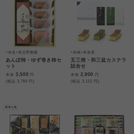
<奈良>美吉野農園
<長崎>和泉屋
あんぽ柿・ゆず巻き柿セ
五三焼・和三盆カステラ
ット
詰合せ
3,500
2,900
本体
円
本体
円
(税込
3,780
円)
(税込
3,132
円)