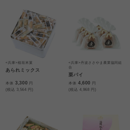
<兵庫>植垣米菓
<兵庫>丹波ささやま農業協同組
合
あられミックス
栗パイ
3,300
4,600
本体
円
本体
円
(税込
3,564
円)
(税込
4,968
円)
個人情報保護方針について
特定商取引法に基づく表記につ
ご利用約款（ご利用規約・ご利
このサイトは7つの生協から業務委託を受けて、
用規程）について
いて
コープきんき事業連合が運営しています。お預