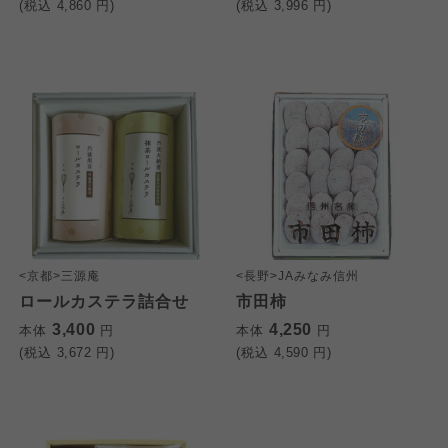
(税込
4,860
円)
(税込
3,996
円)
<京都>三源庵
<長野>JAみなみ信州
ロールカステラ詰合せ
市田柿
3,400
4,250
本体
円
本体
円
(税込
3,672
円)
(税込
4,590
円)