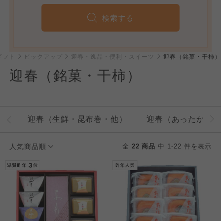
検索する
ギフト
ピックアップ
迎春・逸品・便利・スイーツ
迎春（銘菓・干柿）
迎春（銘菓・干柿）
迎春（生鮮・昆布巻・他）
迎春（あったかグ
人気商品順
全
22 商品
中 1-22 件を表示