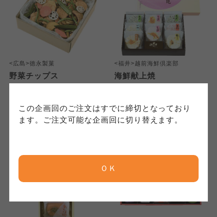
かりしている個人情報については、コープ事業
このサイトは7つの生協から業務委託を受けて、
このサイトは7つの生協から業務委託を受けて、
連合、ならびに各生協の「個人情報保護方針」
コープきんき事業連合が運営しています。ご自
コープきんき事業連合が運営しています。販売
にもどづいて、コープ事業連合が適切に管理を
身が加入されている生協が定める利用約款をご
責任者は、それぞれご利用の生協となります。
おこなっています。
確認のうえ、ご利用ください。なお、クチコミ
各生協の「特定商取引法に基づく表記につい
コープ事業連合、ならびに各生協の「個人情報
投稿については、利用約款の細則として規定さ
て」については各生協のボタンをクリックして
<広島>徳永製菓
<福井>越前海鮮倶楽部
保護方針」については各生協のボタンをクリッ
れています。
ご確認ください。
野菜チップス
海鮮献上焼
クしてご確認ください。
3,100
3,400
本体
円
本体
円
(税込
3,348
円)
(税込
3,672
円)
コープしが
コープしが
この企画回のご注文はすでに締切となっており
コープしが
ます。ご注文可能な企画回に切り替えます。
京都生協
京都生協
京都生協
ＯＫ
ならコープ
ならコープ
ならコープ
おおさかパルコープ
おおさかパルコープ
おおさかパルコープ