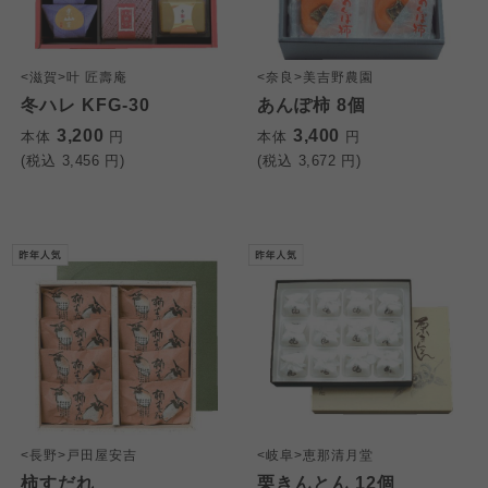
<滋賀>叶 匠壽庵
<奈良>美吉野農園
冬ハレ KFG-30
あんぽ柿 8個
3,200
3,400
本体
円
本体
円
(税込
3,456
円)
(税込
3,672
円)
<長野>戸田屋安吉
<岐阜>恵那清月堂
柿すだれ
栗きんとん 12個