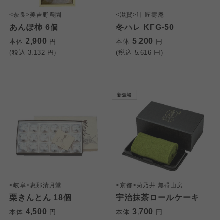
<奈良>美吉野農園
<滋賀>叶 匠壽庵
よどがわ市民生協
よどがわ市民生協
あんぽ柿 6個
冬ハレ KFG-50
よどがわ市民生協
2,900
5,200
本体
円
本体
円
(税込
3,132
円)
(税込
5,616
円)
大阪いずみ市民生協
大阪いずみ市民生協
大阪いずみ市民生協
わかやま市民生協
わかやま市民生協
わかやま市民生協
<岐阜>恵那清月堂
<京都>菊乃井 無碍山房
栗きんとん 18個
宇治抹茶ロールケーキ
4,500
3,700
本体
円
本体
円