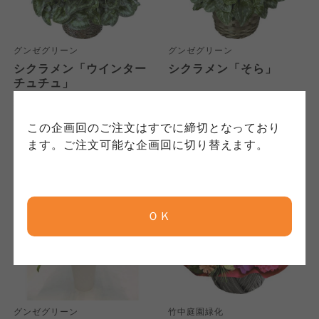
コープきんき事業連合が運営しています。ご自
コープきんき事業連合が運営しています。販売
にもどづいて、コープ事業連合が適切に管理を
身が加入されている生協が定める利用約款をご
責任者は、それぞれご利用の生協となります。
おこなっています。
確認のうえ、ご利用ください。なお、クチコミ
各生協の「特定商取引法に基づく表記につい
コープ事業連合、ならびに各生協の「個人情報
グンゼグリーン
グンゼグリーン
投稿については、利用約款の細則として規定さ
て」については各生協のボタンをクリックして
保護方針」については各生協のボタンをクリッ
シクラメン「ウインター
シクラメン「そら」
れています。
ご確認ください。
チュチュ」
クしてご確認ください。
5,200
6,300
本体
円
本体
円
(税込
5,720
円)
(税込
6,930
円)
コープしが
コープしが
この企画回のご注文はすでに締切となっており
コープしが
ます。ご注文可能な企画回に切り替えます。
京都生協
京都生協
京都生協
ＯＫ
ならコープ
ならコープ
ならコープ
おおさかパルコープ
おおさかパルコープ
おおさかパルコープ
グンゼグリーン
竹中庭園緑化