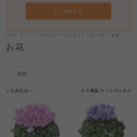
検索する
2023 冬ギフト
商品カテゴリから選ぶ
お花・洗剤
お花
お花
洗剤
人気商品順
全
5 商品
中 1-5 件を表示
個人情報保護方針について
特定商取引法に基づく表記につ
ご利用約款（ご利用規約・ご利
このサイトは7つの生協から業務委託を受けて、
用規程）について
いて
コープきんき事業連合が運営しています。お預
かりしている個人情報については、コープ事業
このサイトは7つの生協から業務委託を受けて、
このサイトは7つの生協から業務委託を受けて、
連合、ならびに各生協の「個人情報保護方針」