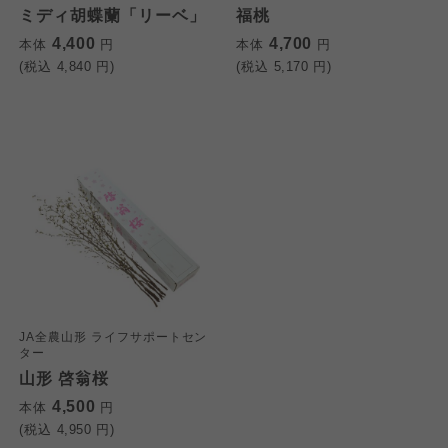
よどがわ市民生協
よどがわ市民生協
ミディ胡蝶蘭「リーベ」
福桃
よどがわ市民生協
4,400
4,700
本体
円
本体
円
(税込
4,840
円)
(税込
5,170
円)
大阪いずみ市民生協
大阪いずみ市民生協
大阪いずみ市民生協
わかやま市民生協
わかやま市民生協
わかやま市民生協
JA全農山形 ライフサポートセン
ター
山形 啓翁桜
4,500
本体
円
(税込
4,950
円)