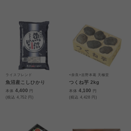
大阪いずみ市民生協
わかやま市民生協
わかやま市民生協
わかやま市民生協
ライスフレンド
<奈良>吉野本葛 天極堂
魚沼産こしひかり
つくね芋 2kg
4,400
4,100
本体
円
本体
円
(税込
4,752
円)
(税込
4,428
円)