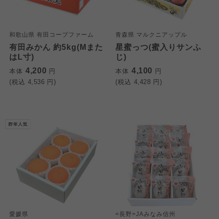
和歌山県 有田コープファーム
青森県 マルクニアップル
有田みかん 約5kg(Mまた
星蜜っつ(蜜入りサンふ
はL寸)
じ)
4,200
4,100
本体
円
本体
円
(税込
4,536
円)
(税込
4,428
円)
個人情報保護方針について
特定商取引法に基づく表記につ
ご利用約款（ご利用規約・ご利
このサイトは7つの生協から業務委託を受けて、
用規程）について
いて
コープきんき事業連合が運営しています。お預
かりしている個人情報については、コープ事業
このサイトは7つの生協から業務委託を受けて、
このサイトは7つの生協から業務委託を受けて、
連合、ならびに各生協の「個人情報保護方針」
コープきんき事業連合が運営しています。ご自
コープきんき事業連合が運営しています。販売
にもどづいて、コープ事業連合が適切に管理を
身が加入されている生協が定める利用約款をご
責任者は、それぞれご利用の生協となります。
おこなっています。
確認のうえ、ご利用ください。なお、クチコミ
各生協の「特定商取引法に基づく表記につい
コープ事業連合、ならびに各生協の「個人情報
投稿については、利用約款の細則として規定さ
て」については各生協のボタンをクリックして
愛媛県
<長野>JAみなみ信州