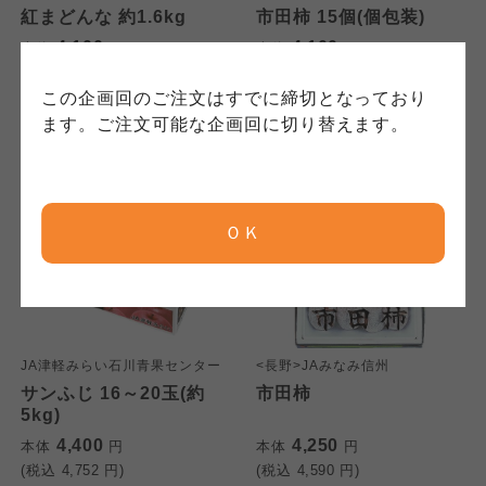
保護方針」については各生協のボタンをクリッ
れています。
ご確認ください。
紅まどんな 約1.6kg
市田柿 15個(個包装)
クしてご確認ください。
4,100
4,100
本体
円
本体
円
(税込
4,428
円)
(税込
4,428
円)
コープしが
コープしが
この企画回のご注文はすでに締切となっており
コープしが
ます。ご注文可能な企画回に切り替えます。
京都生協
京都生協
京都生協
ＯＫ
ならコープ
ならコープ
ならコープ
おおさかパルコープ
おおさかパルコープ
おおさかパルコープ
JA津軽みらい石川青果センター
<長野>JAみなみ信州
よどがわ市民生協
よどがわ市民生協
サンふじ 16～20玉(約
市田柿
よどがわ市民生協
5kg)
4,400
4,250
本体
円
本体
円
大阪いずみ市民生協
大阪いずみ市民生協
(税込
4,752
円)
(税込
4,590
円)