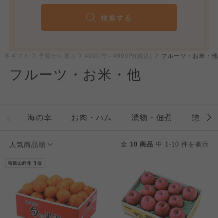
検索する
3 冬ギフト
予算から選ぶ
4000円～4999円(税込)
フルーツ・お米・他
フルーツ・お米・他
海の幸
お肉・ハム
漬物・佃煮
惣菜・
人気商品順
全
10 商品
中 1-10 件を表示