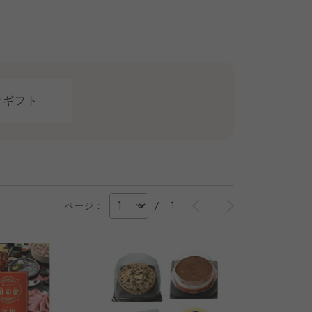
せギフト
/
1
ページ：