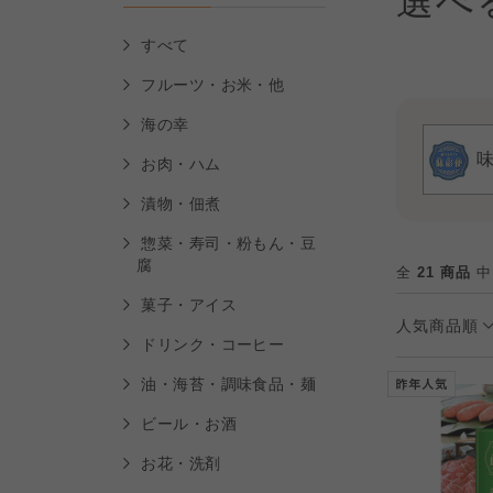
選べ
すべて
フルーツ・お米・他
海の幸
お肉・ハム
漬物・佃煮
惣菜・寿司・粉もん・豆
腐
全
21 商品
中
菓子・アイス
人気商品順
ドリンク・コーヒー
油・海苔・調味食品・麺
ビール・お酒
お花・洗剤