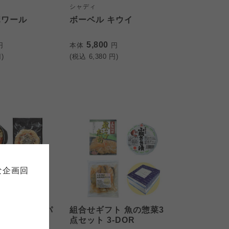
シャディ
ポワール
ボーベル キウイ
5,800
円
本体
円
)
(税込
6,380
円)
て
について
お預かりしている個人情報につい
販売責任者は、それぞれご利用の
ご自身が加入されている生協が定
連合が適切に管理をおこなってい
な企画回
の細則として規定されています。
ご確認ください。
ックしてご確認ください。
ト みんなでパ
組合せギフト 魚の惣菜3
おおさかパルコープ
ット 3-JKY
点セット 3-DOR
おおさかパルコープ