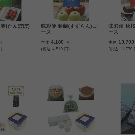
英(たんぽぽ)
味彩便 鈴蘭(すずらん)コ
味彩便 秋桜
ース
ース
4,100
10,70
円
本体
円
本体
)
(税込
4,510
円)
(税込
11,770