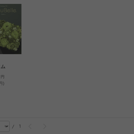
ポム
0
円
円)
/
1