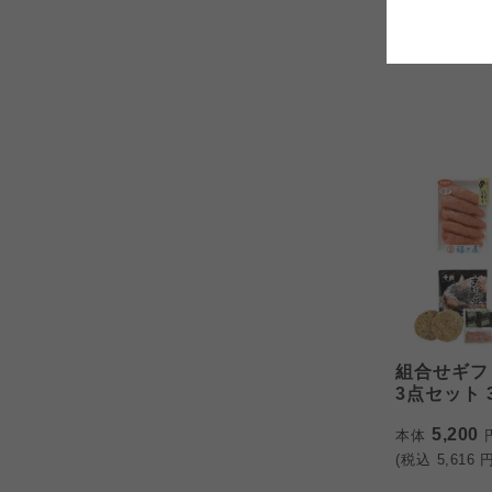
コープしが
6,200
本体
(税込
6,696
円
よどがわ市民生協
よどがわ市民生協
よどがわ市民生協
組合せギフ
3点セット 3
5,200
本体
(税込
5,616
円