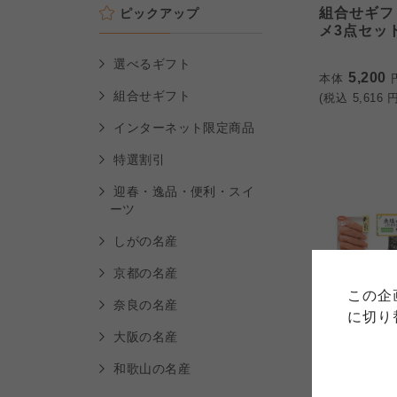
組合せギフ
ピックアップ
メ3点セット
選べるギフト
5,200
本体
組合せギフト
(税込
5,616
円
インターネット限定商品
特選割引
迎春・逸品・便利・スイ
ーツ
ご利用
しがの名産
このサイトは7つの生協から業
このサイトは7つの生協から業
京都の名産
このサイトは7つの生協から業
ては、コープ事業連合、ならび
生協となります。
この企
める利用約款をご確認のうえ、
ます。
奈良の名産
各生協の「特定商取引法に基づ
に切り
コープ事業連合、ならびに各生
大阪の名産
組合せギフ
和歌山の名産
コープしが
メ4点セット
コープしが