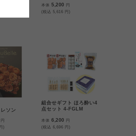
おおさかパルコープ
5,200
円
本体
円
)
(税込
5,616
円)
組合せギフト ほろ酔い4
点セット 4-FGLM
クレソン
0
6,200
円
本体
円
円)
(税込
6,696
円)