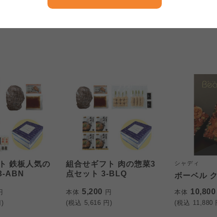
京都生協
ならコープ
5,200
5,200
円
本体
円
本体
)
(税込
5,616
円)
(税込
5,616
円
大阪いずみ市民生協
わかやま市民生協
大阪いずみ市民生協
わかやま市民生協
大阪いずみ市民生協
わかやま市民生協
ト 鉄板人気の
組合せギフト 肉の惣菜3
シャディ
-ABN
点セット 3-BLQ
ボーベル 
5,200
10,80
円
本体
円
本体
)
(税込
5,616
円)
(税込
11,880