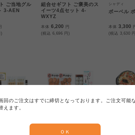
ト ご当地グル
組合せギフト ご褒美のス
シャディ
 3-AEN
イーツ4点セット 4-
ボーベル 
WXYZ
6,200
3,300
円
本体
円
本体
)
(税込
6,696
円)
(税込
3,630
円
個人情報保護方針について
特定商取引法に基づく表記につい
約款（ご利用規約・ご利用規程）
務委託を受けて、コープきんき事業連合が運営しています。
務委託を受けて、コープきんき事業連合が運営しています。
務委託を受けて、コープきんき事業連合が運営しています。
に各生協の「個人情報保護方針」にもどづいて、コープ事業
画回のご注文はすでに締切となっております。ご注文可能
ご利用ください。なお、クチコミ投稿については、利用約款
く表記について」については各生協のボタンをクリックして
替えます。
協の「個人情報保護方針」については各生協のボタンをクリ
ト ご当地グル
組合せギフト ほろ酔い3
組合せギフ
京都生協
ならコープ
 4-AELN
点セット 3-FGL
ーティ3点セ
ＯＫ
京都生協
ならコープ