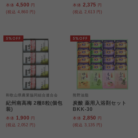
4,500
2,375
本体
円
本体
円
(税込
4,860
円)
(税込
2,613
円)
5%OFF
5%OFF
和歌山県農業協同組合連合会
熊野油脂
紀州南高梅 2種8粒(個包
炭酸 薬用入浴剤セット
装)
BKK-30
1,900
2,850
本体
円
本体
円
(税込
2,052
円)
(税込
3,135
円)