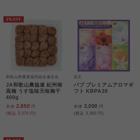
おおさかパルコープ
おおさかパルコープ
おおさかパルコープ
5%OFF
よどがわ市民生協
よどがわ市民生協
よどがわ市民生協
大阪いずみ市民生協
大阪いずみ市民生協
大阪いずみ市民生協
わかやま市民生協
わかやま市民生協
わかやま市民生協
和歌山県農業協同組合連合会
花王
JA和歌山農協連 紀州南
バブ プレミアムアロマギ
高梅 うす塩味天味梅干
フト KBPA30
400g
2,850
3,000
本体
円
本体
円
(税込
3,078
円)
(税込
3,300
円)