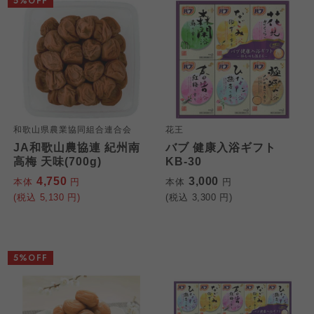
5%OFF
和歌山県農業協同組合連合会
花王
JA和歌山農協連 紀州南
バブ 健康入浴ギフト
高梅 天味(700g)
KB-30
4,750
3,000
本体
円
本体
円
(税込
5,130
円)
(税込
3,300
円)
5%OFF