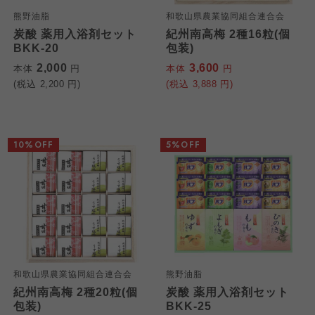
熊野油脂
和歌山県農業協同組合連合会
炭酸 薬用入浴剤セット
紀州南高梅 2種16粒(個
BKK-20
包装)
2,000
3,600
本体
円
本体
円
(税込
2,200
円)
(税込
3,888
円)
10%OFF
5%OFF
和歌山県農業協同組合連合会
熊野油脂
紀州南高梅 2種20粒(個
炭酸 薬用入浴剤セット
包装)
BKK-25