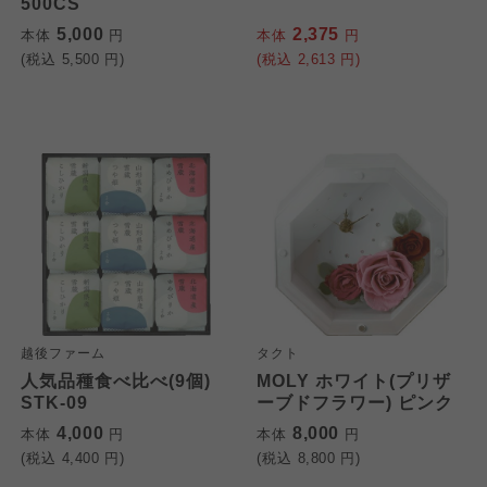
500CS
5,000
2,375
本体
円
本体
円
(税込
5,500
円)
(税込
2,613
円)
越後ファーム
タクト
人気品種食べ比べ(9個)
MOLY ホワイト(プリザ
STK-09
ーブドフラワー) ピンク
4,000
8,000
本体
円
本体
円
(税込
4,400
円)
(税込
8,800
円)