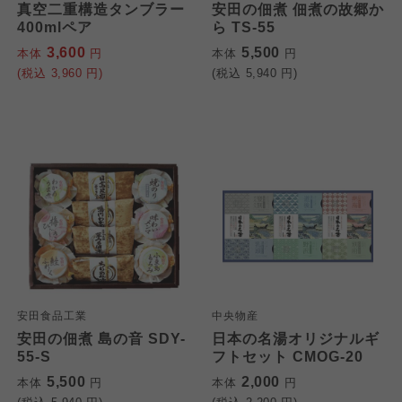
真空二重構造タンブラー
安田の佃煮 佃煮の故郷か
400mlペア
ら TS-55
3,600
5,500
本体
円
本体
円
(税込
3,960
円)
(税込
5,940
円)
安田食品工業
中央物産
安田の佃煮 島の音 SDY-
日本の名湯オリジナルギ
55-S
フトセット CMOG-20
5,500
2,000
本体
円
本体
円