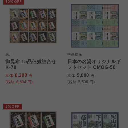
10%OFF
廣川
中央物産
御昆布 15品佃煮詰合せ
日本の名湯オリジナルギ
K-70
フトセット CMOG-50
6,300
5,000
本体
円
本体
円
(税込
6,804
円)
(税込
5,500
円)
5%OFF