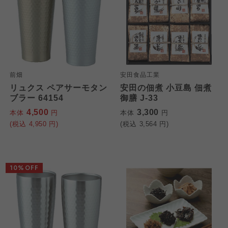
前畑
安田食品工業
リュクス ペアサーモタン
安田の佃煮 小豆島 佃煮
ブラー 64154
御膳 J-33
4,500
3,300
本体
円
本体
円
(税込
4,950
円)
(税込
3,564
円)
10%OFF