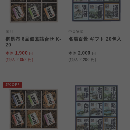
廣川
中央物産
御昆布 6品佃煮詰合せ K-
名湯百景 ギフト 20包入
20
1,900
2,000
本体
円
本体
円
(税込
2,052
円)
(税込
2,200
円)
5%OFF