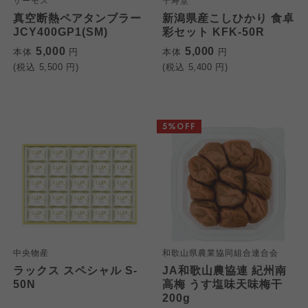
サーモス
千寿堂
真空断熱ペアタンブラー
新潟県産こしひかり 食卓
JCY400GP1(SM)
彩セット KFK-50R
5,000
5,000
本体
円
本体
円
(税込
5,500
円)
(税込
5,400
円)
5%OFF
中央物産
和歌山県農業協同組合連合会
ラックス スペシャル S-
JA和歌山農協連 紀州南
個人情報保護方針について
50N
高梅 うす塩味天味梅干
特定商取引法に基づく表記につ
ご利用約款（ご利用規約・ご利
200g
このサイトは7つの生協から業務委託を受けて、