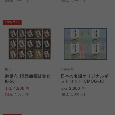
(税込
5,940
円)
(税込
2,200
円)
10%OFF
廣川
中央物産
御昆布 15品佃煮詰合せ
日本の名湯オリジナルギ
K-50
フトセット CMOG-30
4,500
3,000
本体
円
本体
円
(税込
4,860
円)
(税込
3,300
円)