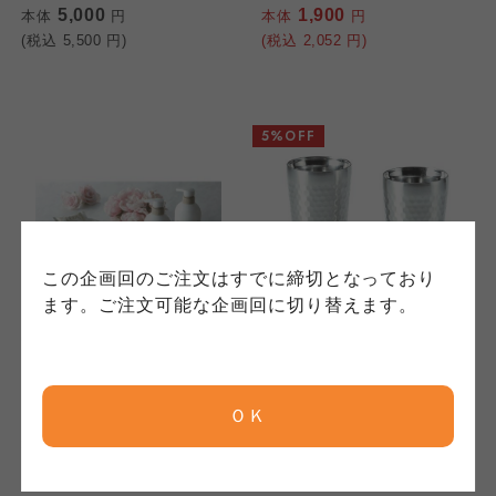
用規程）について
いて
5,000
1,900
本体
円
本体
円
コープきんき事業連合が運営しています。お預
(税込
5,500
円)
(税込
2,052
円)
かりしている個人情報については、コープ事業
このサイトは7つの生協から業務委託を受けて、
このサイトは7つの生協から業務委託を受けて、
連合、ならびに各生協の「個人情報保護方針」
コープきんき事業連合が運営しています。ご自
コープきんき事業連合が運営しています。販売
にもどづいて、コープ事業連合が適切に管理を
身が加入されている生協が定める利用約款をご
責任者は、それぞれご利用の生協となります。
おこなっています。
確認のうえ、ご利用ください。なお、クチコミ
各生協の「特定商取引法に基づく表記につい
5%OFF
コープ事業連合、ならびに各生協の「個人情報
投稿については、利用約款の細則として規定さ
て」については各生協のボタンをクリックして
保護方針」については各生協のボタンをクリッ
れています。
ご確認ください。
クしてご確認ください。
コープしが
コープしが
この企画回のご注文はすでに締切となっており
コープしが
ます。ご注文可能な企画回に切り替えます。
中央物産
山勝美濃陶苑
京都生協
京都生協
ラックス スペシャル&ボ
プレミアムサーモ ペアタ
京都生協
ディソープ ギフト
ンブラー 木箱
LSBG-30A
PTHM02KI
ＯＫ
ならコープ
ならコープ
3,000
3,325
本体
円
本体
円
ならコープ
(税込
3,300
円)
(税込
3,658
円)