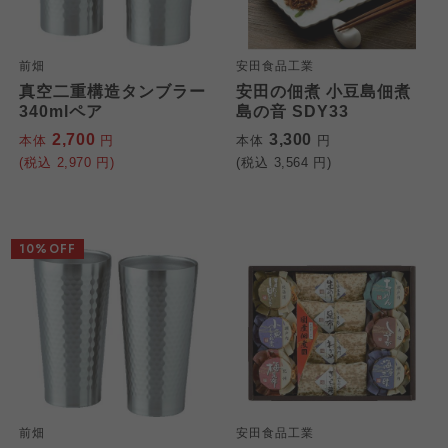
前畑
安田食品工業
真空二重構造タンブラー
安田の佃煮 小豆島佃煮
340mlペア
島の音 SDY33
2,700
3,300
本体
円
本体
円
(税込
2,970
円)
(税込
3,564
円)
10%OFF
前畑
安田食品工業