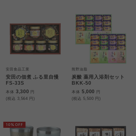
安田食品工業
熊野油脂
安田の佃煮 ふる里自慢
炭酸 薬用入浴剤セット
FS-33S
BKK-50
3,300
5,000
本体
円
本体
円
(税込
3,564
円)
(税込
5,500
円)
10%OFF