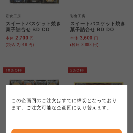
個人情報保護方針について
特定商取引法に基づく表記につ
ご利用約款（ご利用規約・ご利
彩食工房
彩食工房
スイートバスケット焼き
スイートバスケット焼き
このサイトは7つの生協から業務委託を受けて、
用規程）について
いて
菓子詰合せ BD-CO
菓子詰合せ BD-DO
コープきんき事業連合が運営しています。お預
2,700
3,600
本体
円
本体
円
かりしている個人情報については、コープ事業
このサイトは7つの生協から業務委託を受けて、
このサイトは7つの生協から業務委託を受けて、
(税込
2,916
円)
(税込
3,888
円)
連合、ならびに各生協の「個人情報保護方針」
コープきんき事業連合が運営しています。ご自
コープきんき事業連合が運営しています。販売
にもどづいて、コープ事業連合が適切に管理を
身が加入されている生協が定める利用約款をご
責任者は、それぞれご利用の生協となります。
おこなっています。
確認のうえ、ご利用ください。なお、クチコミ
各生協の「特定商取引法に基づく表記につい
コープ事業連合、ならびに各生協の「個人情報
投稿については、利用約款の細則として規定さ
て」については各生協のボタンをクリックして
10%OFF
5%OFF
保護方針」については各生協のボタンをクリッ
れています。
ご確認ください。
クしてご確認ください。
コープしが
コープしが
この企画回のご注文はすでに締切となっており
コープしが
ます。ご注文可能な企画回に切り替えます。
京都生協
京都生協
彩食工房
千寿堂
京都生協
スイートバスケット焼き
Senjudoスイーツセット