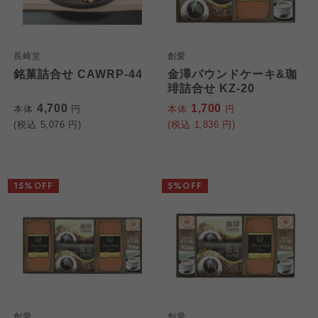
長崎堂
創愛
銘菓詰合せ CAWRP-44
金澤パウンドケーキ&珈
琲詰合せ KZ-20
4,700
1,700
本体
円
本体
円
(税込
5,076
円)
(税込
1,836
円)
15%OFF
5%OFF
創愛
創愛