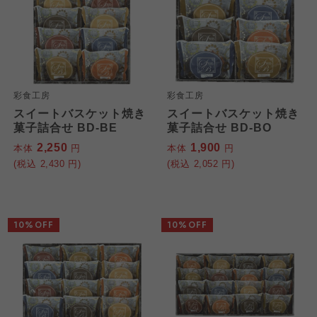
彩食工房
彩食工房
スイートバスケット焼き
スイートバスケット焼き
菓子詰合せ BD-BE
菓子詰合せ BD-BO
2,250
1,900
本体
円
本体
円
(税込
2,430
円)
(税込
2,052
円)
10%OFF
10%OFF