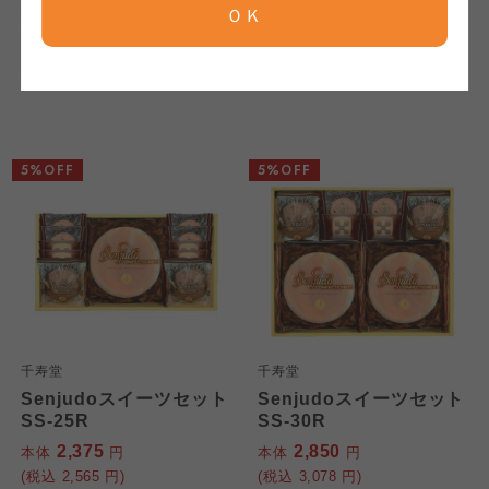
ＯＫ
菓子詰合せ BD-EO
SS-20R
ならコープ
ならコープ
ならコープ
4,500
1,900
本体
円
本体
円
(税込
4,860
円)
(税込
2,052
円)
おおさかパルコープ
おおさかパルコープ
おおさかパルコープ
5%OFF
5%OFF
よどがわ市民生協
よどがわ市民生協
よどがわ市民生協
大阪いずみ市民生協
大阪いずみ市民生協
大阪いずみ市民生協
わかやま市民生協
わかやま市民生協
わかやま市民生協
千寿堂
千寿堂
Senjudoスイーツセット
Senjudoスイーツセット
SS-25R
SS-30R
2,375
2,850
本体
円
本体
円
(税込
2,565
円)
(税込
3,078
円)