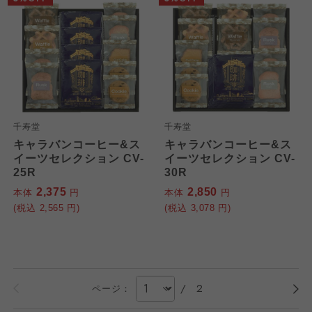
千寿堂
千寿堂
キャラバンコーヒー&ス
キャラバンコーヒー&ス
イーツセレクション CV-
イーツセレクション CV-
25R
30R
2,375
2,850
本体
円
本体
円
(税込
2,565
円)
(税込
3,078
円)
/
2
ページ：