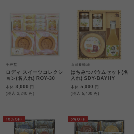
千寿堂
山田養蜂場
ロディ スイーツコレクシ
はちみつバウムセット(名
ョン(名入れ) ROY-30
入れ) SDY-BAYHY
3,000
5,000
本体
円
本体
円
(税込
3,240
円)
(税込
5,400
円)
10%OFF
5%OFF