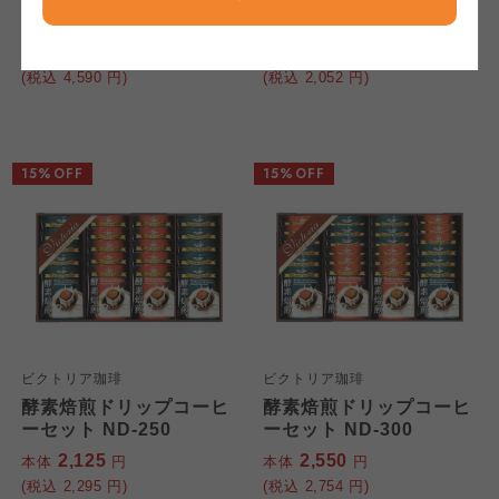
ならコープ
ならコープ
SMD-50A
ならコープ
4,250
1,900
本体
円
本体
円
(税込
4,590
円)
(税込
2,052
円)
おおさかパルコープ
おおさかパルコープ
おおさかパルコープ
よどがわ市民生協
よどがわ市民生協
15%OFF
15%OFF
よどがわ市民生協
大阪いずみ市民生協
大阪いずみ市民生協
大阪いずみ市民生協
わかやま市民生協
わかやま市民生協
わかやま市民生協
ビクトリア珈琲
ビクトリア珈琲
酵素焙煎ドリップコーヒ
酵素焙煎ドリップコーヒ
ーセット ND-250
ーセット ND-300
2,125
2,550
本体
円
本体
円
(税込
2,295
円)
(税込
2,754
円)