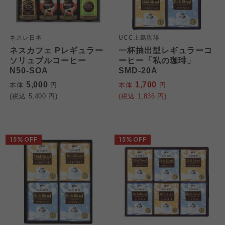
ネスレ日本
UCC上島珈琲
ネスカフェ Pレギュラー
一杯抽出型レギュラーコ
ソリュブルコーヒー
ーヒー「私の珈琲」
N50-SOA
SMD-20A
5,000
1,700
本体
円
本体
円
(税込
5,400
円)
(税込
1,836
円)
15%OFF
15%OFF