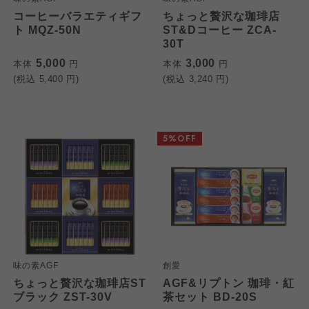
コーヒーバラエティギフ
ちょっと贅沢な珈琲店
ト MQZ-50N
ST&Dコーヒー ZCA-
30T
5,000
3,000
本体
円
本体
円
(税込
5,400
円)
(税込
3,240
円)
5%OFF
味の素AGF
創愛
ちょっと贅沢な珈琲店ST
AGF&リプトン 珈琲・紅
ブラック ZST-30V
茶セット BD-20S