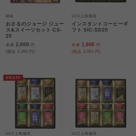
昭栄
UCC上島珈琲
おさるのジョージ ジュー
インスタントコーヒーギ
ス&スイーツセット CS-
フト SIC-SD20
20
2,000
1,900
本体
円
本体
円
(税込
2,160
円)
(税込
2,052
円)
5%OFF
UCC上島珈琲
UCC上島珈琲