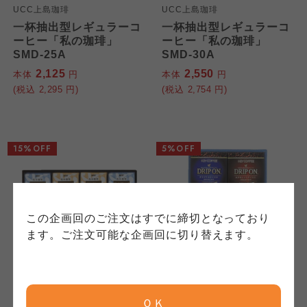
個人情報保護方針について
UCC上島珈琲
UCC上島珈琲
特定商取引法に基づく表記につ
ご利用約款（ご利用規約・ご利
一杯抽出型レギュラーコ
一杯抽出型レギュラーコ
ーヒー「私の珈琲」
ーヒー「私の珈琲」
このサイトは7つの生協から業務委託を受けて、
用規程）について
いて
SMD-25A
SMD-30A
コープきんき事業連合が運営しています。お預
2,125
2,550
本体
円
本体
円
かりしている個人情報については、コープ事業
このサイトは7つの生協から業務委託を受けて、
このサイトは7つの生協から業務委託を受けて、
(税込
2,295
円)
(税込
2,754
円)
連合、ならびに各生協の「個人情報保護方針」
コープきんき事業連合が運営しています。ご自
コープきんき事業連合が運営しています。販売
にもどづいて、コープ事業連合が適切に管理を
身が加入されている生協が定める利用約款をご
責任者は、それぞれご利用の生協となります。
おこなっています。
確認のうえ、ご利用ください。なお、クチコミ
各生協の「特定商取引法に基づく表記につい
コープ事業連合、ならびに各生協の「個人情報
投稿については、利用約款の細則として規定さ
て」については各生協のボタンをクリックして
15%OFF
5%OFF
保護方針」については各生協のボタンをクリッ
れています。
ご確認ください。
クしてご確認ください。
コープしが
コープしが
この企画回のご注文はすでに締切となっており
コープしが
ます。ご注文可能な企画回に切り替えます。
京都生協
京都生協
UCC上島珈琲
キーコーヒー
京都生協
一杯抽出型レギュラーコ
ドリップオンコーヒーギ
ＯＫ
ーヒー「私の珈琲」
フト CAG-20N