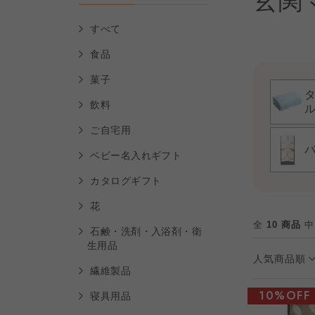
玄関
すべて
食品
菓子
飲料
ご自宅用
ベビー名入れギフト
カタログギフト
花
全
10 商品
中
石鹸・洗剤・入浴剤・衛
生用品
人気商品順
繊維製品
10%OFF
寝具用品