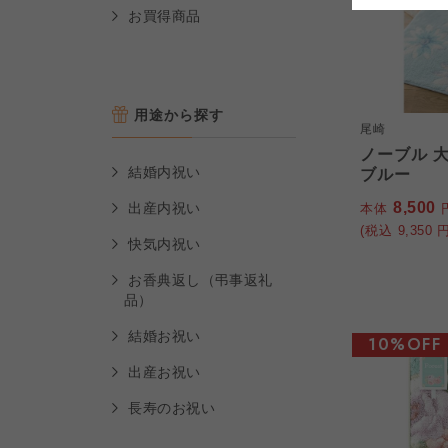
よどがわ市民生協
お買得商品
よどがわ市民生協
よどがわ市民生協
用途から探す
尾崎
ノーブル 
結婚内祝い
ブルー
8,500
出産内祝い
本体
(税込
9,350
円
快気内祝い
お香典返し（弔事返礼
品）
結婚お祝い
10%OFF
出産お祝い
長寿のお祝い