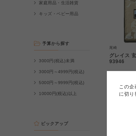
家庭用品・生活雑貨
キッズ・ベビー用品
予算から探す
尾崎
グレイス 
3000円(税込)未満
93946
ご利用
3000円～4999円(税込)
このサイトは7つの生協から業
2,700
このサイトは7つの生協から業
本体
このサイトは7つの生協から業
ては、コープ事業連合、ならび
5000円～9999円(税込)
(税込
2,970
円
生協となります。
この企
める利用約款をご確認のうえ、
ます。
各生協の「特定商取引法に基づ
10000円(税込)以上
に切り
コープ事業連合、ならびに各生
コープしが
15%OFF
コープしが
コープしが
ピックアップ