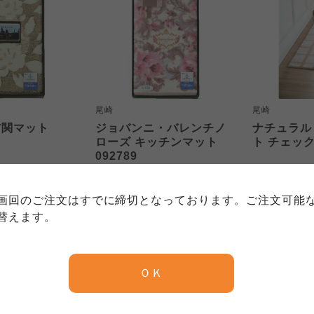
尾崎
尾崎
個人情報保護方針について
玄関マット
ジョバンニ・バレンチノ
ナチュラル
特定商取引法に基づく表記につい
ローズ キッチンマット
ト チェック 
約款（ご利用規約・ご利用規程）
092789
務委託を受けて、コープきんき事業連合が運営しています。
4,250
3,600
務委託を受けて、コープきんき事業連合が運営しています。
円
本体
円
本体
務委託を受けて、コープきんき事業連合が運営しています。
に各生協の「個人情報保護方針」にもどづいて、コープ事業
)
(税込
4,675
円)
(税込
3,960
円
画回のご注文はすでに締切となっております。ご注文可能
ご利用ください。なお、クチコミ投稿については、利用約款
く表記について」については各生協のボタンをクリックして
替えます。
協の「個人情報保護方針」については各生協のボタンをクリ
京都生協
ならコープ
ＯＫ
15%OFF
10%OFF
京都生協
ならコープ
京都生協
ならコープ