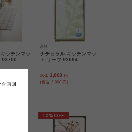
尾崎
 キッチンマッ
ナチュラル キッチンマッ
て
93700
ト リーフ 93694
について
お預かりしている個人情報につい
3,600
販売責任者は、それぞれご利用の
円
本体
円
ご自身が加入されている生協が定
連合が適切に管理をおこなってい
)
(税込
3,960
円)
な企画回
の細則として規定されています。
ご確認ください。
ックしてご確認ください。
おおさかパルコープ
10%OFF
おおさかパルコープ
おおさかパルコープ