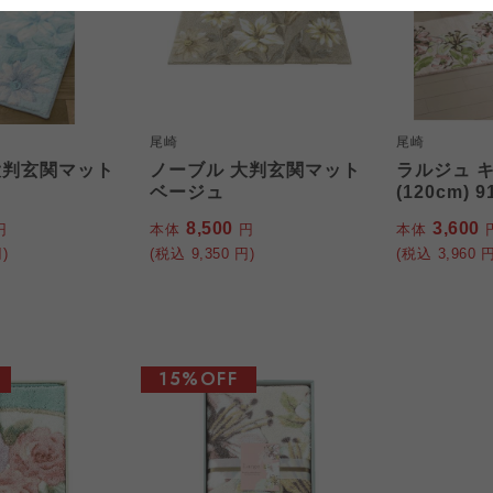
大阪いずみ市民生協
わかやま市民生協
大阪いずみ市民生協
わかやま市民生協
大阪いずみ市民生協
わかやま市民生協
尾崎
尾崎
大判玄関マット
ノーブル 大判玄関マット
ラルジュ 
ベージュ
(120cm) 9
8,500
3,600
円
本体
円
本体
)
(税込
9,350
円)
(税込
3,960
円
15%OFF