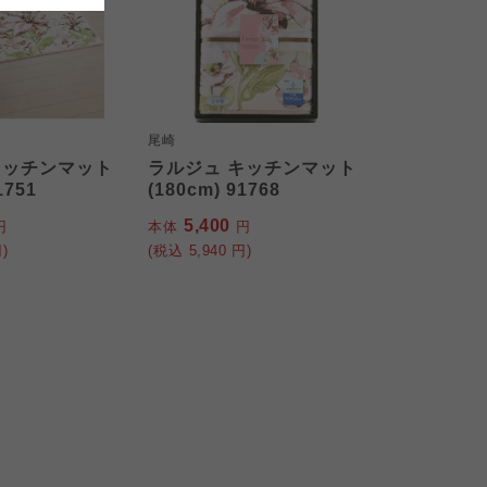
尾崎
キッチンマット
ラルジュ キッチンマット
1751
(180cm) 91768
5,400
円
本体
円
)
(税込
5,940
円)