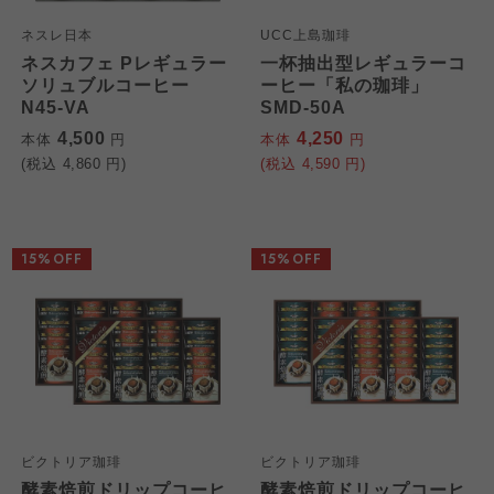
ネスレ日本
UCC上島珈琲
ネスカフェ Pレギュラー
一杯抽出型レギュラーコ
ソリュブルコーヒー
ーヒー「私の珈琲」
N45-VA
SMD-50A
4,500
4,250
本体
円
本体
円
(税込
4,860
円)
(税込
4,590
円)
15%OFF
15%OFF
ビクトリア珈琲
ビクトリア珈琲
酵素焙煎ドリップコーヒ
酵素焙煎ドリップコーヒ