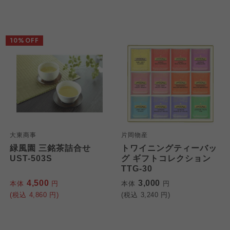
10%OFF
大東商事
片岡物産
緑風園 三銘茶詰合せ
トワイニングティーバッ
UST-503S
グ ギフトコレクション
TTG-30
4,500
3,000
本体
円
本体
円
(税込
4,860
円)
(税込
3,240
円)