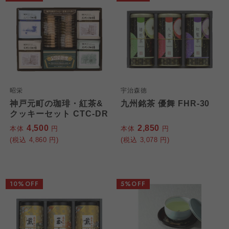
昭栄
宇治森徳
神戸元町の珈琲・紅茶&
九州銘茶 優舞 FHR-30
クッキーセット CTC-DR
4,500
2,850
本体
円
本体
円
(税込
4,860
円)
(税込
3,078
円)
10%OFF
5%OFF