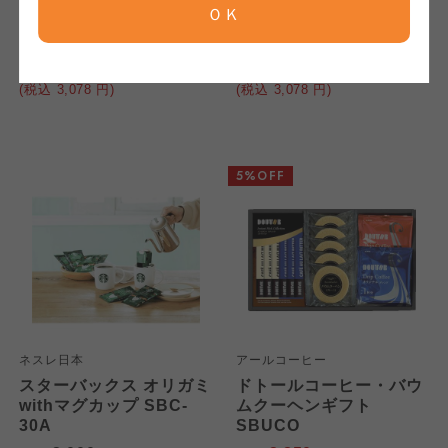
ＯＫ
ン&ゴーフレット詰合せ
イーツセレクション CV-
ならコープ
ならコープ
KS-30
30R
ならコープ
2,850
2,850
本体
円
本体
円
(税込
3,078
円)
(税込
3,078
円)
おおさかパルコープ
おおさかパルコープ
おおさかパルコープ
よどがわ市民生協
よどがわ市民生協
5%OFF
よどがわ市民生協
大阪いずみ市民生協
大阪いずみ市民生協
大阪いずみ市民生協
わかやま市民生協
わかやま市民生協
わかやま市民生協
ネスレ日本
アールコーヒー
スターバックス オリガミ
ドトールコーヒー・バウ
withマグカップ SBC-
ムクーヘンギフト
30A
SBUCO