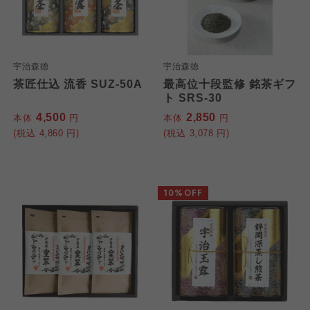
宇治森徳
宇治森徳
茶匠仕込 流香 SUZ-50A
最高位十段監修 銘茶ギフ
ト SRS-30
4,500
2,850
本体
円
本体
円
(税込
4,860
円)
(税込
3,078
円)
10%OFF