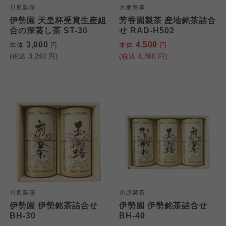
川原製茶
大東商事
伊勢園 天皇杯受賞生産組
芳香園製茶 産地銘茶詰合
合の深蒸し茶 ST-30
せ RAD-H502
3,000
4,500
本体
円
本体
円
(税込
3,240
円)
(税込
4,860
円)
川原製茶
川原製茶
伊勢園 伊勢銘茶詰合せ
伊勢園 伊勢銘茶詰合せ
BH-30
BH-40