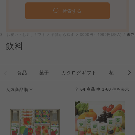
検索する
023 お祝い・お返しギフト
予算から探す
3000円～4999円(税込)
飲料
飲料
食品
菓子
カタログギフト
花
石
人気商品順
全
64 商品
中 1-60 件を表示