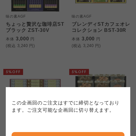
個人情報保護方針について
特定商取引法に基づく表記につ
ご利用約款（ご利用規約・ご利
味の素AGF
味の素AGF
ちょっと贅沢な珈琲店ST
ブレンディSTカフェオレ
このサイトは7つの生協から業務委託を受けて、
用規程）について
いて
ブラック ZST-30V
コレクション BST-30R
コープきんき事業連合が運営しています。お預
3,000
3,000
本体
円
本体
円
かりしている個人情報については、コープ事業
このサイトは7つの生協から業務委託を受けて、
このサイトは7つの生協から業務委託を受けて、
(税込
3,240
円)
(税込
3,240
円)
連合、ならびに各生協の「個人情報保護方針」
コープきんき事業連合が運営しています。ご自
コープきんき事業連合が運営しています。販売
にもどづいて、コープ事業連合が適切に管理を
身が加入されている生協が定める利用約款をご
責任者は、それぞれご利用の生協となります。
おこなっています。
確認のうえ、ご利用ください。なお、クチコミ
各生協の「特定商取引法に基づく表記につい
コープ事業連合、ならびに各生協の「個人情報
投稿については、利用約款の細則として規定さ
て」については各生協のボタンをクリックして
5%OFF
5%OFF
保護方針」については各生協のボタンをクリッ
れています。
ご確認ください。
クしてご確認ください。
コープしが
コープしが
この企画回のご注文はすでに締切となっており
コープしが
ます。ご注文可能な企画回に切り替えます。
京都生協
京都生協
千寿堂
千寿堂
京都生協
キーコーヒードリップオ
キャラバンコーヒー&ス