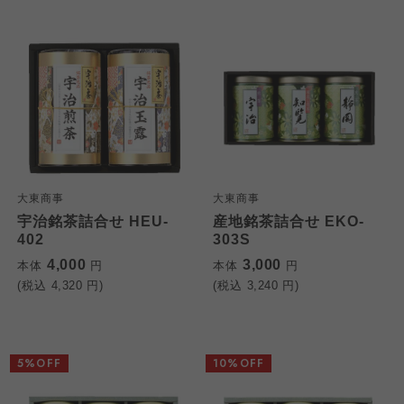
大東商事
大東商事
宇治銘茶詰合せ HEU-
産地銘茶詰合せ EKO-
402
303S
4,000
3,000
本体
円
本体
円
(税込
4,320
円)
(税込
3,240
円)
5%OFF
10%OFF