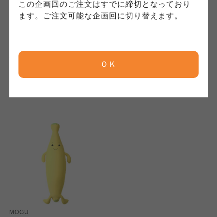
コープしが
コープしが
この企画回のご注文はすでに締切となっており
コープしが
ます。ご注文可能な企画回に切り替えます。
MOGU
MOGU
京都生協
京都生協
京都生協
フィットチェア ブラウン
フィットチェア レッド
832498
832450
ＯＫ
ならコープ
ならコープ
8,000
8,000
本体
円
本体
円
ならコープ
(税込
8,800
円)
(税込
8,800
円)
おおさかパルコープ
おおさかパルコープ
おおさかパルコープ
よどがわ市民生協
よどがわ市民生協
よどがわ市民生協
大阪いずみ市民生協
大阪いずみ市民生協
大阪いずみ市民生協
わかやま市民生協
わかやま市民生協
わかやま市民生協
MOGU