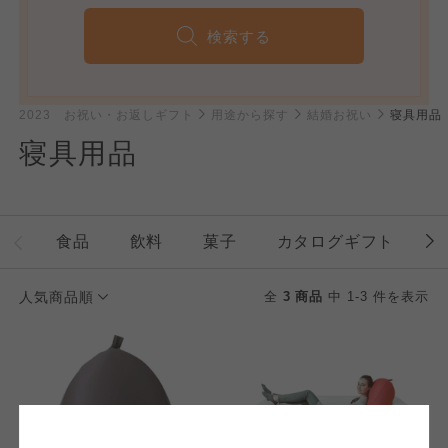
検索する
2023 お祝い・お返しギフト
用途から探す
結婚お祝い
寝具用品
寝具用品
個人情報保護方針について
特定商取引法に基づく表記につ
ご利用約款（ご利用規約・ご利
このサイトは7つの生協から業務委託を受けて、
用規程）について
いて
コープきんき事業連合が運営しています。お預
食品
飲料
菓子
カタログギフト
かりしている個人情報については、コープ事業
このサイトは7つの生協から業務委託を受けて、
このサイトは7つの生協から業務委託を受けて、
連合、ならびに各生協の「個人情報保護方針」
コープきんき事業連合が運営しています。ご自
コープきんき事業連合が運営しています。販売
人気商品順
全
3 商品
中 1-3 件を表示
にもどづいて、コープ事業連合が適切に管理を
身が加入されている生協が定める利用約款をご
責任者は、それぞれご利用の生協となります。
おこなっています。
確認のうえ、ご利用ください。なお、クチコミ
各生協の「特定商取引法に基づく表記につい
コープ事業連合、ならびに各生協の「個人情報
投稿については、利用約款の細則として規定さ
て」については各生協のボタンをクリックして
保護方針」については各生協のボタンをクリッ
れています。
ご確認ください。
クしてご確認ください。