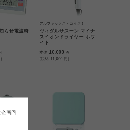
アルファックス・コイズミ
知らせ電波時
ヴィダルサスーン マイナ
ト
スイオンドライヤー ホワ
イト
10,000
円
本体
円
)
(税込
11,000
円)
て
について
お預かりしている個人情報につい
販売責任者は、それぞれご利用の
ご自身が加入されている生協が定
連合が適切に管理をおこなってい
な企画回
の細則として規定されています。
ご確認ください。
ックしてご確認ください。