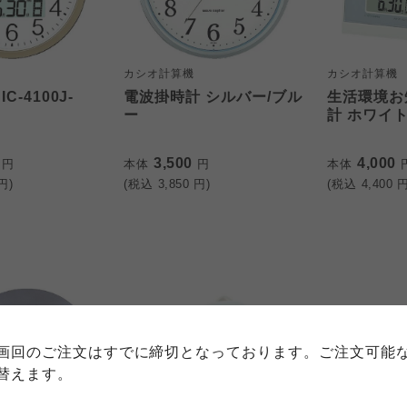
カシオ計算機
カシオ計算機
C-4100J-
電波掛時計 シルバー/ブル
生活環境お
ー
計 ホワイ
0
3,500
4,000
円
本体
円
本体
円)
(税込
3,850
円)
(税込
4,400
円
個人情報保護方針について
特定商取引法に基づく表記につい
約款（ご利用規約・ご利用規程）
務委託を受けて、コープきんき事業連合が運営しています。
務委託を受けて、コープきんき事業連合が運営しています。
務委託を受けて、コープきんき事業連合が運営しています。
に各生協の「個人情報保護方針」にもどづいて、コープ事業
画回のご注文はすでに締切となっております。ご注文可能
ご利用ください。なお、クチコミ投稿については、利用約款
く表記について」については各生協のボタンをクリックして
替えます。
協の「個人情報保護方針」については各生協のボタンをクリ