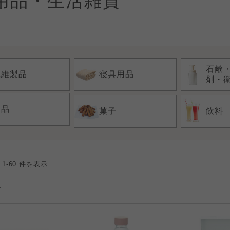
用品・生活雑貨
石鹸
繊維製品
寝具用品
剤・
食品
菓子
飲料
 1-60 件を表示