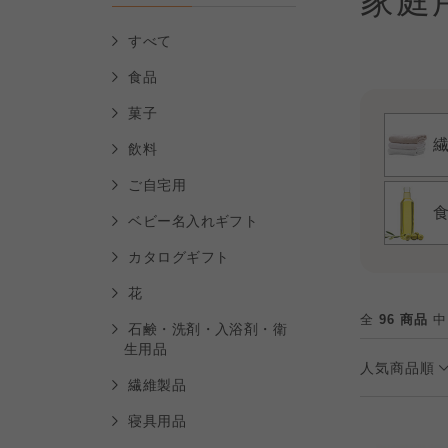
家庭
すべて
食品
菓子
飲料
ご自宅用
ベビー名入れギフト
カタログギフト
花
全
96 商品
中
石鹸・洗剤・入浴剤・衛
生用品
人気商品順
繊維製品
寝具用品