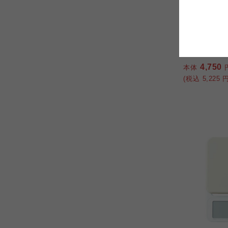
コープしが
コープしが
タニタ
コープしが
デジタルク
ール KD40
よどがわ市民生協
よどがわ市民生協
4,750
よどがわ市民生協
本体
(税込
5,225
円