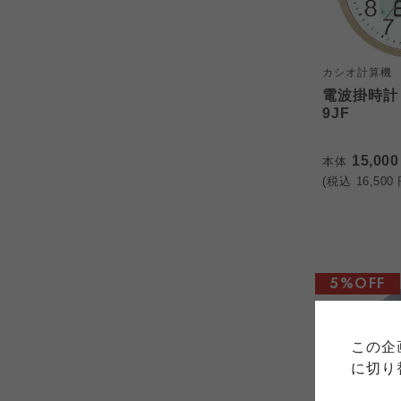
カシオ計算機
電波掛時計 I
9JF
15,00
本体
(税込
16,500
ご利用
5%OFF
このサイトは7つの生協から業
このサイトは7つの生協から業
このサイトは7つの生協から業
ては、コープ事業連合、ならび
生協となります。
この企
める利用約款をご確認のうえ、
ます。
各生協の「特定商取引法に基づ
に切り
コープ事業連合、ならびに各生