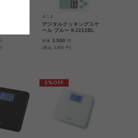
おおさかパルコープ
おおさかパルコープ
タニタ
おおさかパルコープ
ッキングスケ
デジタルクッキングスケ
クグレー
ール ブルー KJ212BL
3,500
円
本体
円
)
(税込
3,850
円)
5%OFF