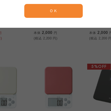
京都生協
ならコープ
ＯＫ
京都生協
ならコープ
タニタ
タニタ
京都生協
ならコープ
ッキングスケ
デジタルクッキングスケ
デジタルク
0SV21
ール アイボリー
ール ダー
大阪いずみ市民生協
わかやま市民生協
大阪いずみ市民生協
わかやま市民生協
2,000
2,000
大阪いずみ市民生協
わかやま市民生協
円
本体
円
本体
)
(税込
2,200
円)
(税込
2,200
円
5%OFF