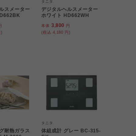
タニタ
ルスメーター
デジタルヘルスメーター
D662BK
ホワイト HD662WH
3,800
円
本体
円
)
(税込
4,180
円)
タニタ
グ耐熱ガラス
体組成計 グレー BC-315-