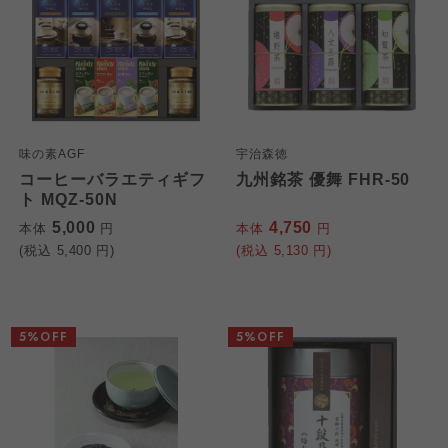
味の素AGF
宇治森徳
コーヒーバラエティギフ
九州銘茶 優舞 FHR-50
ト MQZ-50N
5,000
4,750
本体
円
本体
円
(税込
5,400
円)
(税込
5,130
円)
5%OFF
5%OFF
個人情報保護方針について
特定商取引法に基づく表記につ
ご利用約款（ご利用規約・ご利
このサイトは7つの生協から業務委託を受けて、
用規程）について
いて
コープきんき事業連合が運営しています。お預
かりしている個人情報については、コープ事業
このサイトは7つの生協から業務委託を受けて、
このサイトは7つの生協から業務委託を受けて、