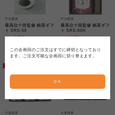
連合、ならびに各生協の「個人情報保護方針」
コープきんき事業連合が運営しています。ご自
コープきんき事業連合が運営しています。販売
にもどづいて、コープ事業連合が適切に管理を
身が加入されている生協が定める利用約款をご
責任者は、それぞれご利用の生協となります。
おこなっています。
確認のうえ、ご利用ください。なお、クチコミ
各生協の「特定商取引法に基づく表記につい
宇治森徳
宇治森徳
コープ事業連合、ならびに各生協の「個人情報
投稿については、利用約款の細則として規定さ
て」については各生協のボタンをクリックして
最高位十段監修 銘茶ギフ
最高位十段監修 銘茶ギフ
保護方針」については各生協のボタンをクリッ
れています。
ご確認ください。
ト SRS-50
ト SRS-50H
クしてご確認ください。
4,750
4,750
本体
円
本体
円
(税込
5,130
円)
(税込
5,130
円)
コープしが
コープしが
この企画回のご注文はすでに締切となっており
コープしが
ます。ご注文可能な企画回に切り替えます。
5%OFF
10%OFF
京都生協
京都生協
京都生協
ＯＫ
ならコープ
ならコープ
ならコープ
おおさかパルコープ
おおさかパルコープ
おおさかパルコープ
川原製茶
大東商事