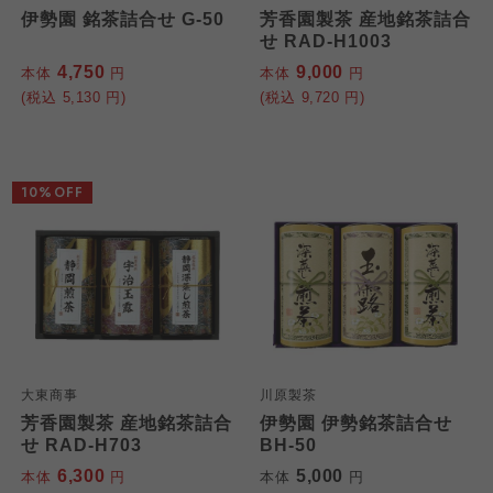
よどがわ市民生協
よどがわ市民生協
伊勢園 銘茶詰合せ G-50
芳香園製茶 産地銘茶詰合
よどがわ市民生協
せ RAD-H1003
4,750
9,000
本体
円
本体
円
大阪いずみ市民生協
大阪いずみ市民生協
(税込
5,130
円)
(税込
9,720
円)
大阪いずみ市民生協
わかやま市民生協
わかやま市民生協
わかやま市民生協
10%OFF
大東商事
川原製茶
芳香園製茶 産地銘茶詰合
伊勢園 伊勢銘茶詰合せ
せ RAD-H703
BH-50
6,300
5,000
本体
円
本体
円