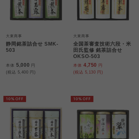
大東商事
大東商事
静岡銘茶詰合せ SMK-
全国茶審査技術六段・米
503
田氏監修 銘茶詰合せ
OKSO-503
5,000
4,750
本体
円
本体
円
(税込
5,400
円)
(税込
5,130
円)
10%OFF
10%OFF