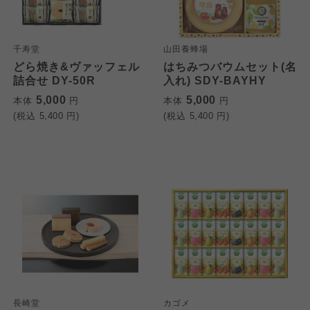
千寿堂
山田養蜂場
どら焼き&ヴァッフェル
はちみつバウムセット(名
詰合せ DY-50R
入れ) SDY-BAYHY
5,000
5,000
本体
円
本体
円
(税込
5,400
円)
(税込
5,400
円)
長崎堂
カゴメ