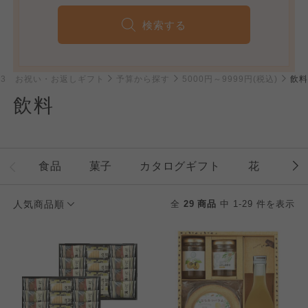
検索する
023 お祝い・お返しギフト
予算から探す
5000円～9999円(税込)
飲料
飲料
食品
菓子
カタログギフト
花
石
人気商品順
全
29 商品
中 1-29 件を表示