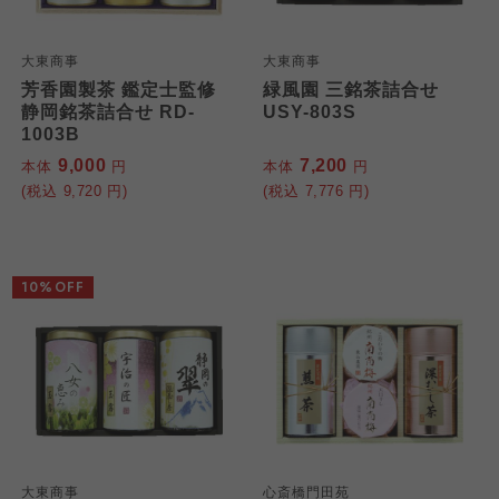
大東商事
大東商事
芳香園製茶 鑑定士監修
緑風園 三銘茶詰合せ
静岡銘茶詰合せ RD-
USY-803S
1003B
9,000
7,200
本体
円
本体
円
(税込
9,720
円)
(税込
7,776
円)
10%OFF
大東商事
心斎橋門田苑