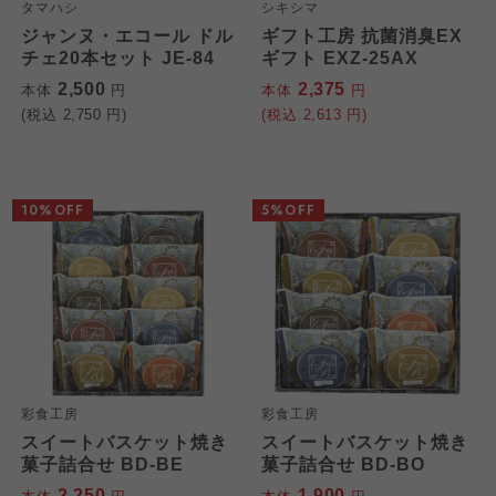
タマハシ
シキシマ
ジャンヌ・エコール ドル
ギフト工房 抗菌消臭EX
チェ20本セット JE-84
ギフト EXZ-25AX
2,500
2,375
本体
円
本体
円
(税込
2,750
円)
(税込
2,613
円)
10%OFF
5%OFF
彩食工房
彩食工房
スイートバスケット焼き
スイートバスケット焼き
菓子詰合せ BD-BE
菓子詰合せ BD-BO
2,250
1,900