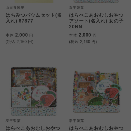
山田養蜂場
泰平製菓
はちみつバウムセット(名
はらぺこあおむしおやつ
入れ) 67877
アソート(名入れ) 女の子
20NN
2,000
2,000
本体
円
本体
円
(税込
2,160
円)
(税込
2,160
円)
泰平製菓
泰平製菓
はらぺこあおむしおやつ
はらぺこあおむしおやつ