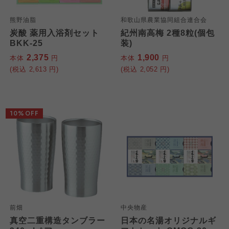
熊野油脂
和歌山県農業協同組合連合会
炭酸 薬用入浴剤セット
紀州南高梅 2種8粒(個包
BKK-25
装)
2,375
1,900
本体
円
本体
円
(税込
2,613
円)
(税込
2,052
円)
10%OFF
前畑
中央物産
真空二重構造タンブラー
日本の名湯オリジナルギ