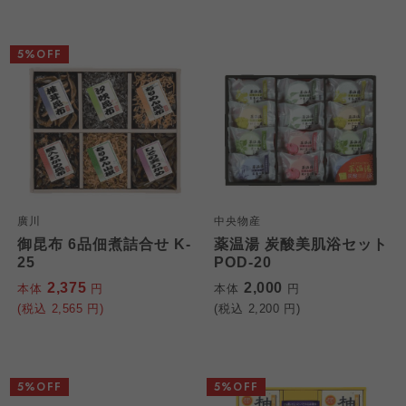
5%OFF
廣川
中央物産
御昆布 6品佃煮詰合せ K-
薬温湯 炭酸美肌浴セット
25
POD-20
2,375
2,000
本体
円
本体
円
(税込
2,565
円)
(税込
2,200
円)
5%OFF
5%OFF