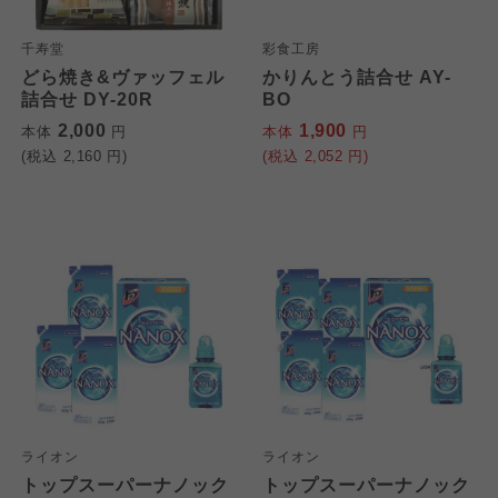
千寿堂
彩食工房
どら焼き&ヴァッフェル
かりんとう詰合せ AY-
詰合せ DY-20R
BO
2,000
1,900
本体
円
本体
円
(税込
2,160
円)
(税込
2,052
円)
個人情報保護方針について
特定商取引法に基づく表記につ
ご利用約款（ご利用規約・ご利
このサイトは7つの生協から業務委託を受けて、
用規程）について
いて
コープきんき事業連合が運営しています。お預
かりしている個人情報については、コープ事業
このサイトは7つの生協から業務委託を受けて、
このサイトは7つの生協から業務委託を受けて、
連合、ならびに各生協の「個人情報保護方針」
コープきんき事業連合が運営しています。ご自
コープきんき事業連合が運営しています。販売
ライオン
ライオン
にもどづいて、コープ事業連合が適切に管理を
身が加入されている生協が定める利用約款をご
責任者は、それぞれご利用の生協となります。
トップスーパーナノック
トップスーパーナノック