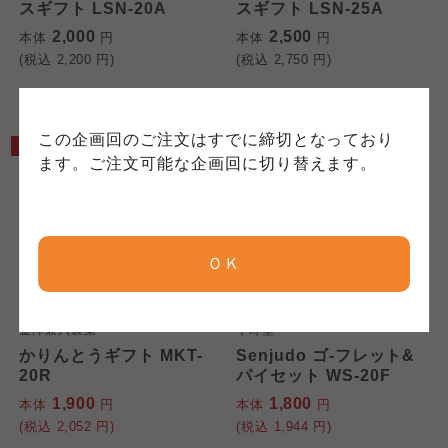
おこなっています。
スギフト LSN-20A
スギフト LSN-25A
確認のうえ、ご利用ください。なお、クチコミ
各生協の「特定商取引法に基づく表記につい
コープ事業連合、ならびに各生協の「個人情報
投稿については、利用約款の細則として規定さ
て」については各生協のボタンをクリックして
2,000
2,500
本体
円
本体
円
保護方針」については各生協のボタンをクリッ
れています。
ご確認ください。
(税込
2,200
円)
(税込
2,750
円)
クしてご確認ください。
コープしが
コープしが
この企画回のご注文はすでに締切となっており
5%OFF
10%OFF
コープしが
ます。ご注文可能な企画回に切り替えます。
京都生協
京都生協
京都生協
ＯＫ
ならコープ
ならコープ
ならコープ
検索する
金澤兼六製菓
千寿堂
おおさかパルコープ
おおさかパルコープ
かりんとうギフト MKT-
Senjudo ゴ-フレット&
おおさかパルコープ
20R
パイセット WS-20F
1,900
1,800
本体
円
本体
円
よどがわ市民生協
よどがわ市民生協
(税込
2,052
円)
(税込
1,944
円)
よどがわ市民生協