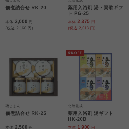
磯じまん
北陸化成
佃煮詰合せ RK-20
薬用入浴剤 湯・賛歌ギフ
ト PG-25
2,000
2,375
本体
円
本体
円
(税込
2,160
円)
(税込
2,613
円)
5%OFF
磯じまん
北陸化成
佃煮詰合せ RK-25
薬用入浴剤 湯ギフト
HK-20B
2,500
1,900
本体
円
本体
円