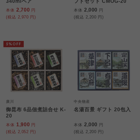
340mlペア
フトセット CMOG-20
2,700
2,000
本体
円
本体
円
(税込
2,970
円)
(税込
2,200
円)
5%OFF
廣川
中央物産
御昆布 6品佃煮詰合せ K-
名湯百景 ギフト 20包入
20
1,900
2,000
本体
円
本体
円
(税込
2,052
円)
(税込
2,200
円)