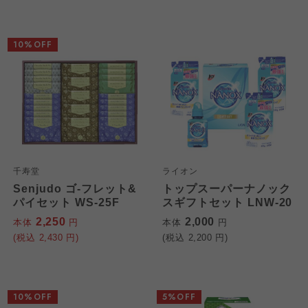
大阪いずみ市民生協
大阪いずみ市民生協
大阪いずみ市民生協
10%OFF
わかやま市民生協
わかやま市民生協
わかやま市民生協
千寿堂
ライオン
Senjudo ゴ-フレット&
トップスーパーナノック
パイセット WS-25F
スギフトセット LNW-20
2,250
2,000
本体
円
本体
円
(税込
2,430
円)
(税込
2,200
円)
10%OFF
5%OFF