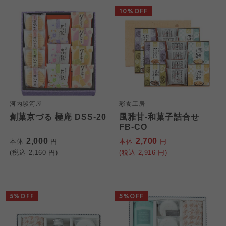
10%OFF
河内駿河屋
彩食工房
創菓京づる 極庵 DSS-20
風雅甘-和菓子詰合せ
FB-CO
2,000
2,700
本体
円
本体
円
(税込
2,160
円)
(税込
2,916
円)
5%OFF
5%OFF