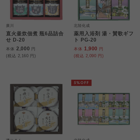
廣川
北陸化成
直火釜炊佃煮 瓶6品詰合
薬用入浴剤 湯・賛歌ギフ
せ D-20
ト PG-20
2,000
1,900
本体
円
本体
円
(税込
2,160
円)
(税込
2,090
円)
5%OFF