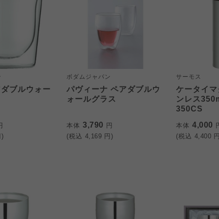
ン
ボダムジャパン
サーモス
アダブルウォー
パヴィーナ ペアダブルウ
ケータイマ
ォールグラス
ンレス350m
350CS
3,790
4,000
円
本体
円
本体
)
(税込
4,169
円)
(税込
4,400
円