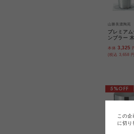
山勝美濃陶苑
プレミアム
ンブラー 木箱
3,325
本体
(税込
3,658
円
5%OFF
ご利用
このサイトは7つの生協から業
このサイトは7つの生協から業
このサイトは7つの生協から業
ては、コープ事業連合、ならび
生協となります。
この企
める利用約款をご確認のうえ、
ます。
各生協の「特定商取引法に基づ
に切り
コープ事業連合、ならびに各生