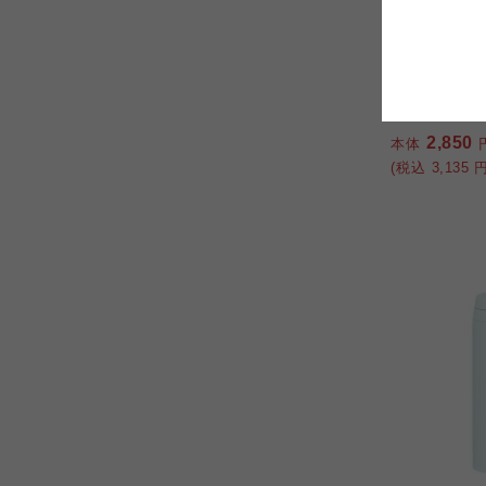
和平フレイズ
コープしが
コープしが
マチコウバ
コープしが
テンレスカ
よどがわ市民生協
よどがわ市民生協
2,850
よどがわ市民生協
本体
(税込
3,135
円