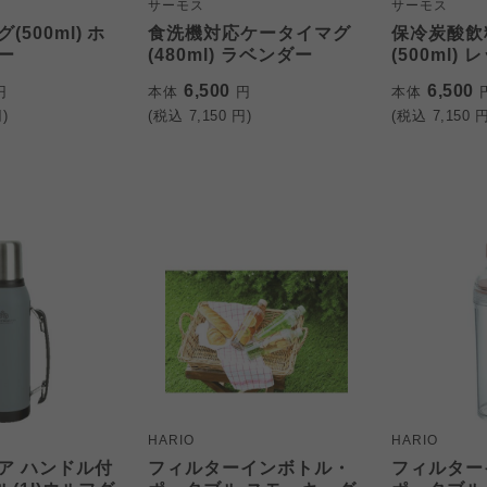
サーモス
サーモス
500ml) ホ
食洗機対応ケータイマグ
保冷炭酸飲
ー
(480ml) ラベンダー
(500ml) 
6,500
6,500
円
本体
円
本体
)
(税込
7,150
円)
(税込
7,150
円
HARIO
HARIO
ア ハンドル付
フィルターインボトル・
フィルター