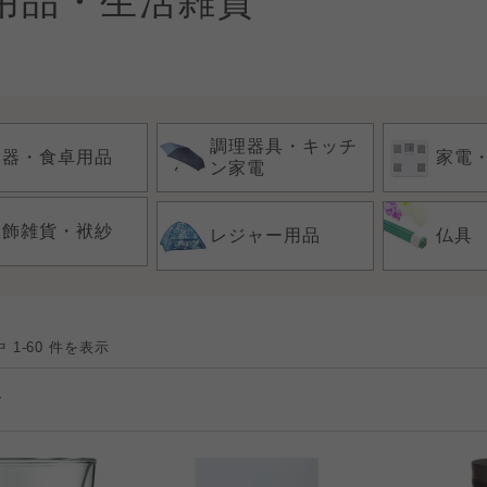
用品・生活雑貨
調理器具・キッチ
食器・食卓用品
家電
ン家電
服飾雑貨・袱紗
レジャー用品
仏具
 1-60 件を表示