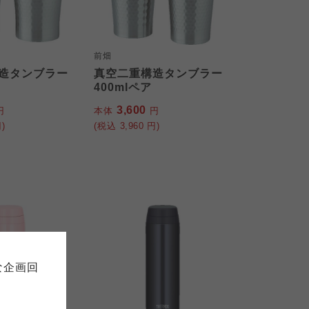
前畑
造タンブラー
真空二重構造タンブラー
400mlペア
3,600
円
本体
円
)
(税込
3,960
円)
て
について
お預かりしている個人情報につい
販売責任者は、それぞれご利用の
ご自身が加入されている生協が定
連合が適切に管理をおこなってい
な企画回
の細則として規定されています。
ご確認ください。
ックしてご確認ください。