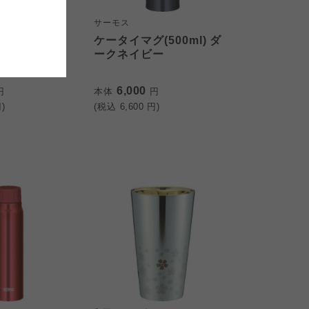
サーモス
おおさかパルコープ
おおさかパルコープ
500ml) シ
ケータイマグ(500ml) ダ
おおさかパルコープ
ークネイビー
6,000
円
本体
円
)
(税込
6,600
円)