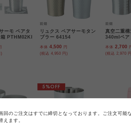
前畑
前畑
サーモ ペアタ
リュクス ペアサーモタン
真空二重構
 PTHM02KI
ブラー 64154
340mlペア
4,500
2,700
円
本体
円
本体
)
(税込
4,950
円)
(税込
2,970
円
個人情報保護方針について
5%OFF
特定商取引法に基づく表記につい
約款（ご利用規約・ご利用規程）
務委託を受けて、コープきんき事業連合が運営しています。
務委託を受けて、コープきんき事業連合が運営しています。
務委託を受けて、コープきんき事業連合が運営しています。
に各生協の「個人情報保護方針」にもどづいて、コープ事業
画回のご注文はすでに締切となっております。ご注文可能
ご利用ください。なお、クチコミ投稿については、利用約款
く表記について」については各生協のボタンをクリックして
替えます。
協の「個人情報保護方針」については各生協のボタンをクリ