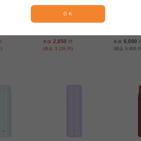
和平フレイズ
サーモス
京都生協
ならコープ
ＯＫ
京都生協
ならコープ
燕三条 ペアス
燕研磨ファクトリー ステ
ケータイマグ(
京都生協
ならコープ
ップ
ンレスタンブラー TM-
ェルピンク
9849
大阪いずみ市民生協
わかやま市民生協
大阪いずみ市民生協
わかやま市民生協
2,850
6,000
大阪いずみ市民生協
わかやま市民生協
円
本体
円
本体
)
(税込
3,135
円)
(税込
6,600
円