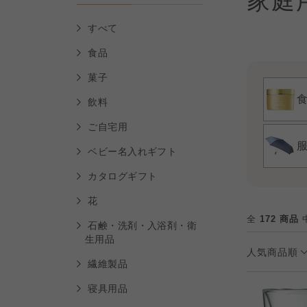
家庭
すべて
食品
菓子
飲料
ご自宅用
ベビー名入れギフト
カタログギフト
花
全
172 商品
中
石鹸・洗剤・入浴剤・衛
生用品
人気商品順
繊維製品
寝具用品