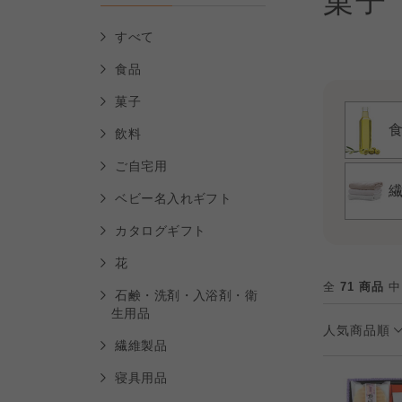
菓子
すべて
食品
菓子
飲料
ご自宅用
ベビー名入れギフト
カタログギフト
花
全
71 商品
中
石鹸・洗剤・入浴剤・衛
生用品
人気商品順
繊維製品
寝具用品