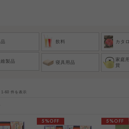
食品
飲料
カタ
家庭
繊維製品
寝具用品
貨
 1-60 件を表示
5%OFF
5%OFF