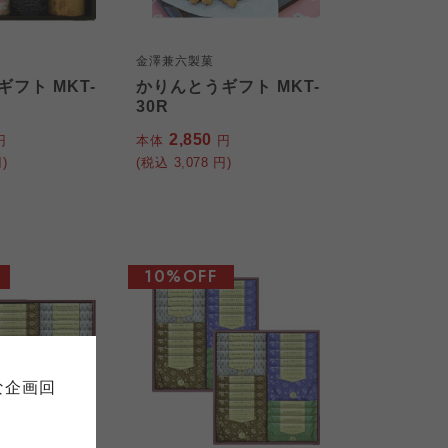
金澤兼六製菓
フト MKT-
かりんとうギフト MKT-
30R
2,850
円
本体
円
)
(税込
3,078
円)
10%OFF
て
について
お預かりしている個人情報につい
販売責任者は、それぞれご利用の
ご自身が加入されている生協が定
連合が適切に管理をおこなってい
な企画回
の細則として規定されています。
ご確認ください。
ックしてご確認ください。