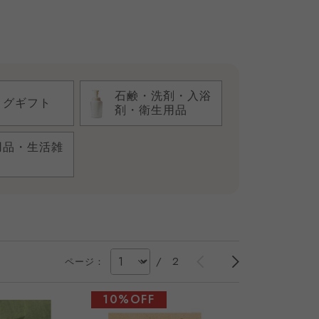
石鹸・洗剤・入浴
ログギフト
剤・衛生用品
用品・生活雑
/
2
ページ：
10%OFF