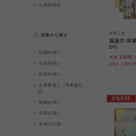
お買得商品
彩食工房
用途から探す
風雅甘-和菓
DO
結婚内祝い
3,600
本体
出産内祝い
(税込
3,888
円
快気内祝い
お香典返し（弔事返礼
品）
5%OFF
結婚お祝い
出産お祝い
長寿のお祝い