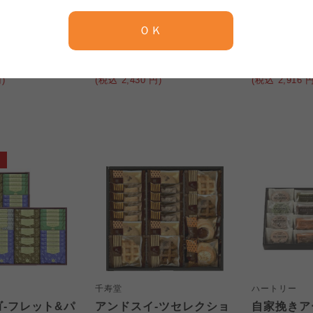
千寿堂
千寿堂
京都生協
ならコープ
 ゴ-フレット&パ
Senjudo ゴ-フレット&パ
Senjudo
ＯＫ
京都生協
ならコープ
-20F
イセット WS-25F
イセット WS
京都生協
ならコープ
2,250
2,700
円
本体
円
本体
大阪いずみ市民生協
わかやま市民生協
)
(税込
2,430
円)
(税込
2,916
円
大阪いずみ市民生協
わかやま市民生協
大阪いずみ市民生協
わかやま市民生協
千寿堂
ハートリー
 ゴ-フレット&パ
アンドスイ-ツセレクショ
自家挽きア