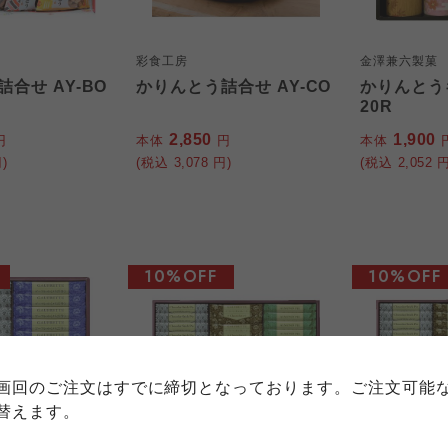
彩食工房
金澤兼六製菓
合せ AY-BO
かりんとう詰合せ AY-CO
かりんとうギ
20R
2,850
1,900
円
本体
円
本体
)
(税込
3,078
円)
(税込
2,052
円
10%OFF
10%OFF
個人情報保護方針について
特定商取引法に基づく表記につい
約款（ご利用規約・ご利用規程）
務委託を受けて、コープきんき事業連合が運営しています。
務委託を受けて、コープきんき事業連合が運営しています。
務委託を受けて、コープきんき事業連合が運営しています。
に各生協の「個人情報保護方針」にもどづいて、コープ事業
画回のご注文はすでに締切となっております。ご注文可能
ご利用ください。なお、クチコミ投稿については、利用約款
く表記について」については各生協のボタンをクリックして
替えます。
協の「個人情報保護方針」については各生協のボタンをクリ