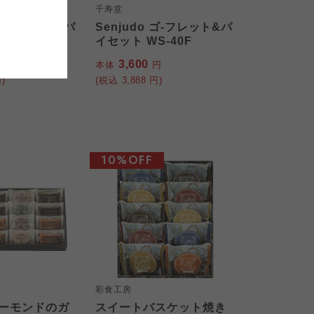
千寿堂
おおさかパルコープ
 ゴ-フレット&パ
Senjudo ゴ-フレット&パ
おおさかパルコープ
-30F
イセット WS-40F
おおさかパルコープ
3,600
円
本体
円
)
(税込
3,888
円)
10%OFF
彩食工房
ーモンドのガ
スイートバスケット焼き