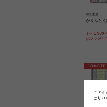
彩食工房
かりんとう詰
1,900
本体
(税込
2,052
円
10%OFF
ご利用
このサイトは7つの生協から業
このサイトは7つの生協から業
このサイトは7つの生協から業
ては、コープ事業連合、ならび
生協となります。
この企
める利用約款をご確認のうえ、
ます。
各生協の「特定商取引法に基づ
に切り
コープ事業連合、ならびに各生