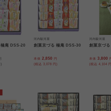
河内駿河屋
河内駿河屋
極庵 DSS-20
創菓京づる 極庵 DSS-30
創菓京づる 
2,850
3,800
円
本体
円
本体
)
(税込
3,078
円)
(税込
4,104
円