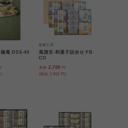
彩食工房
極庵 DSS-40
風雅甘-和菓子詰合せ FB-
CO
2,700
円
本体
円
)
(税込
2,916
円)