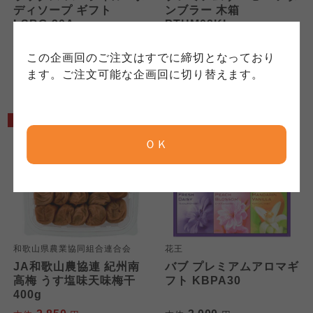
れています。
ご確認ください。
ディソープ ギフト
ンブラー 木箱
クしてご確認ください。
LSBG-30A
PTHM02KI
3,000
3,325
本体
円
本体
円
コープしが
コープしが
この企画回のご注文はすでに締切となっており
(税込
3,300
円)
(税込
3,658
円)
コープしが
ます。ご注文可能な企画回に切り替えます。
京都生協
京都生協
京都生協
5%OFF
ＯＫ
ならコープ
ならコープ
ならコープ
検索する
おおさかパルコープ
おおさかパルコープ
おおさかパルコープ
よどがわ市民生協
よどがわ市民生協
和歌山県農業協同組合連合会
花王
よどがわ市民生協
JA和歌山農協連 紀州南
バブ プレミアムアロマギ
高梅 うす塩味天味梅干
フト KBPA30
大阪いずみ市民生協
大阪いずみ市民生協
400g
大阪いずみ市民生協