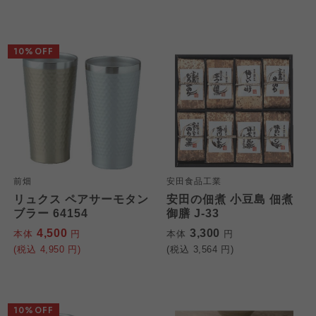
10%OFF
前畑
安田食品工業
リュクス ペアサーモタン
安田の佃煮 小豆島 佃煮
ブラー 64154
御膳 J-33
4,500
3,300
本体
円
本体
円
(税込
4,950
円)
(税込
3,564
円)
10%OFF