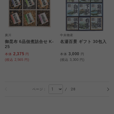
廣川
中央物産
御昆布 6品佃煮詰合せ K-
名湯百景 ギフト 30包入
25
2,375
3,000
本体
円
本体
円
(税込
2,565
円)
(税込
3,300
円)
/
28
ページ：