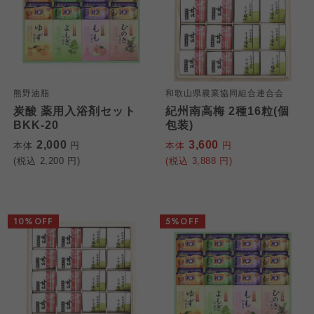
熊野油脂
和歌山県農業協同組合連合会
炭酸 薬用入浴剤セット
紀州南高梅 2種16粒(個
BKK-20
包装)
2,000
3,600
本体
円
本体
円
(税込
2,200
円)
(税込
3,888
円)
10%OFF
5%OFF