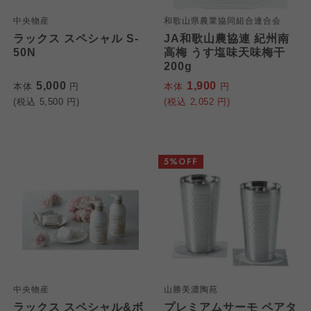
中央物産
和歌山県農業協同組合連合会
ラックス スペシャル S-
JA和歌山農協連 紀州南
50N
高梅 うす塩味天味梅干
200g
5,000
1,900
本体
円
本体
円
(税込
5,500
円)
(税込
2,052
円)
個人情報保護方針について
5%OFF
特定商取引法に基づく表記につ
ご利用約款（ご利用規約・ご利
このサイトは7つの生協から業務委託を受けて、
用規程）について
いて
コープきんき事業連合が運営しています。お預
かりしている個人情報については、コープ事業
このサイトは7つの生協から業務委託を受けて、
このサイトは7つの生協から業務委託を受けて、
連合、ならびに各生協の「個人情報保護方針」
コープきんき事業連合が運営しています。ご自
コープきんき事業連合が運営しています。販売
にもどづいて、コープ事業連合が適切に管理を
身が加入されている生協が定める利用約款をご
責任者は、それぞれご利用の生協となります。
おこなっています。
確認のうえ、ご利用ください。なお、クチコミ
各生協の「特定商取引法に基づく表記につい
中央物産
山勝美濃陶苑
コープ事業連合、ならびに各生協の「個人情報
投稿については、利用約款の細則として規定さ
て」については各生協のボタンをクリックして
ラックス スペシャル&ボ
プレミアムサーモ ペアタ
保護方針」については各生協のボタンをクリッ