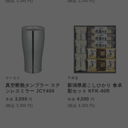
(税込
3,240
円)
(税込
2,200
円)
サーモス
千寿堂
真空断熱タンブラー ステ
新潟県産こしひかり 食卓
ンレスミラー JCY400
彩セット KFK-40R
3,000
4,000
本体
円
本体
円
(税込
3,300
円)
(税込
4,320
円)