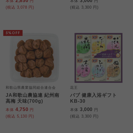
2,850
3,000
本体
円
本体
円
(税込
3,078
円)
(税込
3,300
円)
わかやま市民生協
わかやま市民生協
わかやま市民生協
5%OFF
和歌山県農業協同組合連合会
花王
JA和歌山農協連 紀州南
バブ 健康入浴ギフト
高梅 天味(700g)
KB-30
4,750
3,000
本体
円
本体
円
(税込
5,130
円)
(税込
3,300
円)