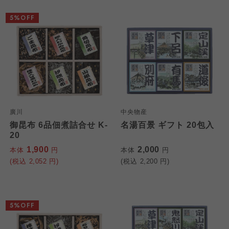
5%OFF
廣川
中央物産
御昆布 6品佃煮詰合せ K-
名湯百景 ギフト 20包入
20
1,900
2,000
本体
円
本体
円
(税込
2,052
円)
(税込
2,200
円)
5%OFF