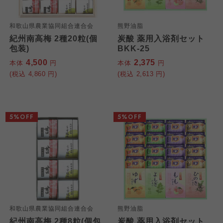
和歌山県農業協同組合連合会
熊野油脂
紀州南高梅 2種20粒(個
炭酸 薬用入浴剤セット
包装)
BKK-25
4,500
2,375
本体
円
本体
円
(税込
4,860
円)
(税込
2,613
円)
5%OFF
5%OFF
和歌山県農業協同組合連合会
熊野油脂
紀州南高梅 2種8粒(個包
炭酸 薬用入浴剤セット