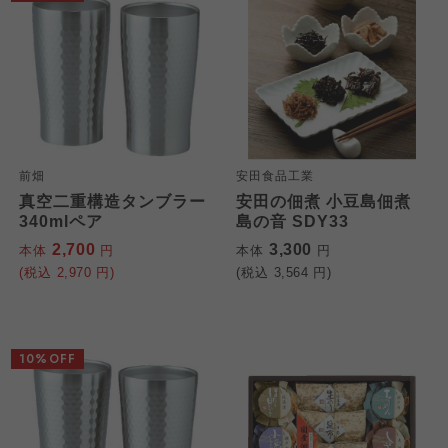
前畑
安田食品工業
真空二重構造タンブラー
安田の佃煮 小豆島佃煮
340mlペア
島の音 SDY33
2,700
3,300
本体
円
本体
円
(税込
2,970
円)
(税込
3,564
円)
10%OFF