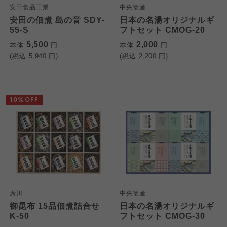
安田食品工業
中央物産
安田の佃煮 島の音 SDY-
日本の名湯オリジナルギ
55-S
フトセット CMOG-20
5,500
2,000
本体
円
本体
円
(税込
5,940
円)
(税込
2,200
円)
10%OFF
廣川
中央物産
御昆布 15品佃煮詰合せ
日本の名湯オリジナルギ
K-50
フトセット CMOG-30