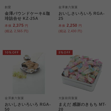
創愛
金澤兼六製菓
金澤パウンドケーキ&珈
おいしさいろいろ RGA-
琲詰合せ KZ-25A
25
2,375
2,250
本体
円
本体
円
(税込
2,565
円)
(税込
2,430
円)
10%OFF
5%OFF
金澤兼六製菓
大阪前田製菓
おいしさいろいろ RGA-
まえだ 感謝のきもち MT-
50
20