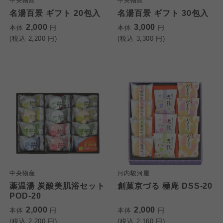
中央物産
中央物産
名湯百景 ギフト 20包入
名湯百景 ギフト 30包入
2,000
3,000
本体
円
本体
円
(税込
2,200
円)
(税込
3,300
円)
中央物産
河内駿河屋
薬温湯 炭酸美肌浴セット
創菓京づる 極庵 DSS-20
POD-20
2,000
2,000
本体
円
本体
円
(税込
2,200
円)
(税込
2,160
円)