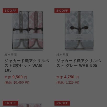
わかやま市民生協
5%OFF
5%OFF
杉本産商
杉本産商
ジャカード織アクリルベ
ジャカード織アクリルベ
スト2枚セット WAB-
スト グレー WAB-505
105
9,500
4,750
本体
円
本体
円
(税込
10,450
円)
(税込
5,225
円)
5%OFF
5%OFF