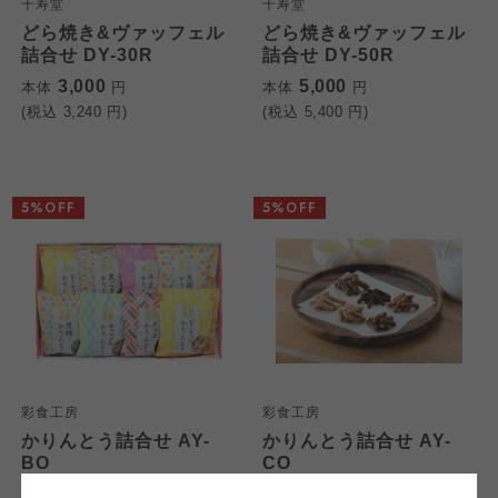
千寿堂
千寿堂
どら焼き&ヴァッフェル
どら焼き&ヴァッフェル
詰合せ DY-30R
詰合せ DY-50R
3,000
5,000
本体
円
本体
円
(税込
3,240
円)
(税込
5,400
円)
個人情報保護方針について
5%OFF
5%OFF
特定商取引法に基づく表記につ
ご利用約款（ご利用規約・ご利
このサイトは7つの生協から業務委託を受けて、
用規程）について
いて
コープきんき事業連合が運営しています。お預
かりしている個人情報については、コープ事業
このサイトは7つの生協から業務委託を受けて、
このサイトは7つの生協から業務委託を受けて、
連合、ならびに各生協の「個人情報保護方針」
コープきんき事業連合が運営しています。ご自
コープきんき事業連合が運営しています。販売
にもどづいて、コープ事業連合が適切に管理を
身が加入されている生協が定める利用約款をご
責任者は、それぞれご利用の生協となります。
おこなっています。
確認のうえ、ご利用ください。なお、クチコミ
各生協の「特定商取引法に基づく表記につい
コープ事業連合、ならびに各生協の「個人情報
投稿については、利用約款の細則として規定さ
て」については各生協のボタンをクリックして
彩食工房
彩食工房
保護方針」については各生協のボタンをクリッ
れています。
ご確認ください。
かりんとう詰合せ AY-
かりんとう詰合せ AY-
クしてご確認ください。
BO
CO
1,900
2,850
本体
円
本体
円