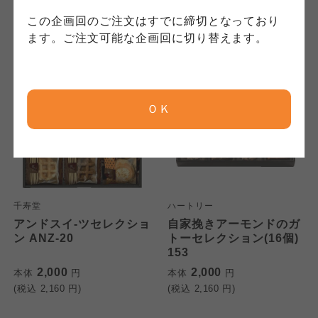
(税込
2,052
円)
(税込
3,078
円)
コープしが
コープしが
この企画回のご注文はすでに締切となっており
コープしが
ます。ご注文可能な企画回に切り替えます。
京都生協
京都生協
京都生協
ＯＫ
ならコープ
ならコープ
ならコープ
検索する
おおさかパルコープ
おおさかパルコープ
おおさかパルコープ
千寿堂
ハートリー
よどがわ市民生協
よどがわ市民生協
アンドスイ-ツセレクショ
自家挽きアーモンドのガ
よどがわ市民生協
ン ANZ-20
トーセレクション(16個)
153
大阪いずみ市民生協
大阪いずみ市民生協
2,000
2,000
本体
円
本体
円
大阪いずみ市民生協
(税込
2,160
円)
(税込
2,160
円)
わかやま市民生協
わかやま市民生協