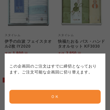
このサイトは7つの生協から業務委託を受けて、
用規程）について
いて
コープきんき事業連合が運営しています。お預
かりしている個人情報については、コープ事業
このサイトは7つの生協から業務委託を受けて、
このサイトは7つの生協から業務委託を受けて、
連合、ならびに各生協の「個人情報保護方針」
コープきんき事業連合が運営しています。ご自
コープきんき事業連合が運営しています。販売
にもどづいて、コープ事業連合が適切に管理を
身が加入されている生協が定める利用約款をご
責任者は、それぞれご利用の生協となります。
おこなっています。
確認のうえ、ご利用ください。なお、クチコミ
各生協の「特定商取引法に基づく表記につい
スタイレム
スタイレム
コープ事業連合、ならびに各生協の「個人情報
投稿については、利用約款の細則として規定さ
て」については各生協のボタンをクリックして
伊予の白波 フェイスタオ
快福たおる バス・ハンド
保護方針」については各生協のボタンをクリッ
れています。
ご確認ください。
ル2枚 IY2020
タオルセット KF3030
クしてご確認ください。
1,800
2,850
本体
円
本体
円
(税込
1,980
円)
(税込
3,135
円)
コープしが
コープしが
この企画回のご注文はすでに締切となっており
コープしが
ます。ご注文可能な企画回に切り替えます。
5%OFF
5%OFF
京都生協
京都生協
京都生協
ＯＫ
ならコープ
ならコープ
ならコープ
検索する