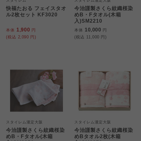
スタイレム
スタイレム瀧定大阪
快福たおる フェイスタオ
今治謹製さくら紋織桜染
ル2枚セット KF3020
めB・Fタオル(木箱
入)SM2210
1,900
10,000
本体
円
本体
円
(税込
2,090
円)
(税込
11,000
円)
スタイレム瀧定大阪
スタイレム瀧定大阪
今治謹製さくら紋織桜染
今治謹製さくら紋織桜染
めB・Fタオル(木箱
めBタオル2枚(木箱