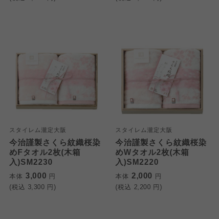
スタイレム瀧定大阪
スタイレム瀧定大阪
今治謹製さくら紋織桜染
今治謹製さくら紋織桜染
めFタオル2枚(木箱
めWタオル2枚(木箱
入)SM2230
入)SM2220
3,000
2,000
本体
円
本体
円
(税込
3,300
円)
(税込
2,200
円)