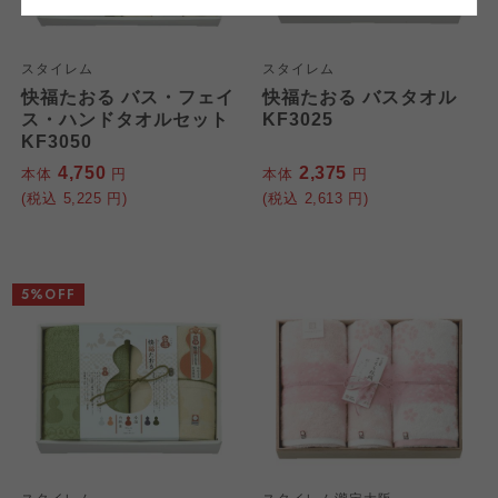
おおさかパルコープ
おおさかパルコープ
おおさかパルコープ
スタイレム
スタイレム
快福たおる バス・フェイ
快福たおる バスタオル
よどがわ市民生協
よどがわ市民生協
ス・ハンドタオルセット
KF3025
よどがわ市民生協
KF3050
4,750
2,375
本体
円
本体
円
大阪いずみ市民生協
大阪いずみ市民生協
(税込
5,225
円)
(税込
2,613
円)
大阪いずみ市民生協
わかやま市民生協
わかやま市民生協
わかやま市民生協
5%OFF