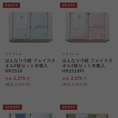
5%OFF
5%OFF
スタイレム
スタイレム
はんなり小紋 フェイスタ
はんなり小紋 フェイスタ
オル2枚セット木箱入
オル2枚セット木箱入
HR2518
HR2518PI
2,375
2,375
本体
円
本体
円
(税込
2,613
円)
(税込
2,613
円)
10%OFF
5%OFF
個人情報保護方針について
特定商取引法に基づく表記につ
ご利用約款（ご利用規約・ご利