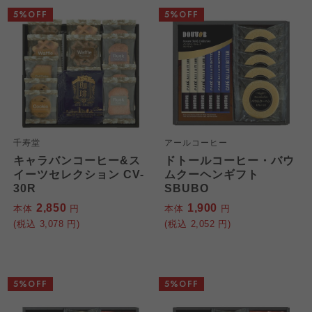
5%OFF
5%OFF
千寿堂
アールコーヒー
キャラバンコーヒー&ス
ドトールコーヒー・バウ
イーツセレクション CV-
ムクーヘンギフト
30R
SBUBO
2,850
1,900
本体
円
本体
円
(税込
3,078
円)
(税込
2,052
円)
5%OFF
5%OFF