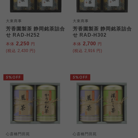
大東商事
大東商事
芳香園製茶 静岡銘茶詰合
芳香園製茶 静岡銘茶詰合
せ RAD-H252
せ RAD-H302
2,250
2,700
本体
円
本体
円
(税込
2,430
円)
(税込
2,916
円)
5%OFF
5%OFF
心斎橋門田苑
心斎橋門田苑