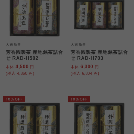
大東商事
大東商事
芳香園製茶 産地銘茶詰合
芳香園製茶 産地銘茶詰合
せ RAD-H502
せ RAD-H703
4,500
6,300
本体
円
本体
円
(税込
4,860
円)
(税込
6,804
円)
10%OFF
10%OFF