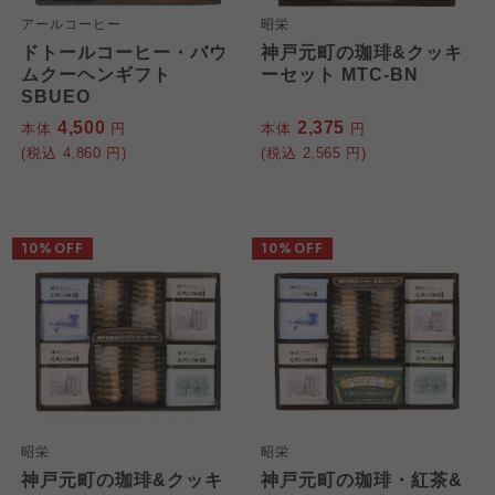
大阪いずみ市民生協
アールコーヒー
昭栄
ドトールコーヒー・バウ
神戸元町の珈琲&クッキ
わかやま市民生協
わかやま市民生協
ムクーヘンギフト
ーセット MTC-BN
わかやま市民生協
SBUEO
4,500
2,375
本体
円
本体
円
(税込
4,860
円)
(税込
2,565
円)
10%OFF
10%OFF
昭栄
昭栄
神戸元町の珈琲&クッキ
神戸元町の珈琲・紅茶&