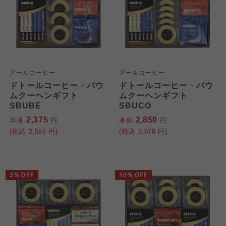
アールコーヒー
アールコーヒー
ドトールコーヒー・バウ
ドトールコーヒー・バウ
ムクーヘンギフト
ムクーヘンギフト
SBUBE
SBUCO
個人情報保護方針について
2,375
2,850
本体
円
本体
円
特定商取引法に基づく表記につ
ご利用約款（ご利用規約・ご利
(税込
2,565
円)
(税込
3,078
円)
このサイトは7つの生協から業務委託を受けて、
用規程）について
いて
コープきんき事業連合が運営しています。お預
かりしている個人情報については、コープ事業
このサイトは7つの生協から業務委託を受けて、
このサイトは7つの生協から業務委託を受けて、
5%OFF
10%OFF
連合、ならびに各生協の「個人情報保護方針」
コープきんき事業連合が運営しています。ご自
コープきんき事業連合が運営しています。販売
にもどづいて、コープ事業連合が適切に管理を
身が加入されている生協が定める利用約款をご
責任者は、それぞれご利用の生協となります。
おこなっています。
確認のうえ、ご利用ください。なお、クチコミ
各生協の「特定商取引法に基づく表記につい
コープ事業連合、ならびに各生協の「個人情報
投稿については、利用約款の細則として規定さ
て」については各生協のボタンをクリックして