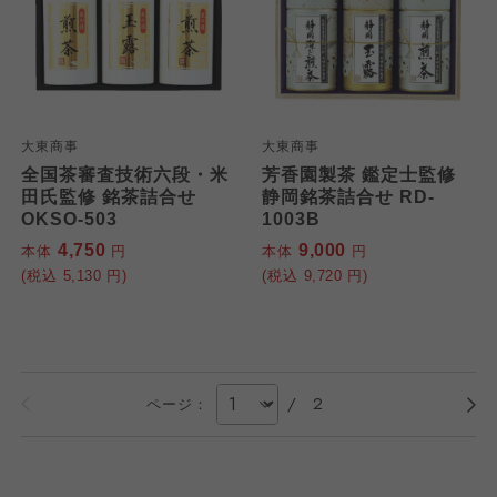
大東商事
大東商事
全国茶審査技術六段・米
芳香園製茶 鑑定士監修
田氏監修 銘茶詰合せ
静岡銘茶詰合せ RD-
OKSO-503
1003B
4,750
9,000
本体
円
本体
円
(税込
5,130
円)
(税込
9,720
円)
/
2
ページ：