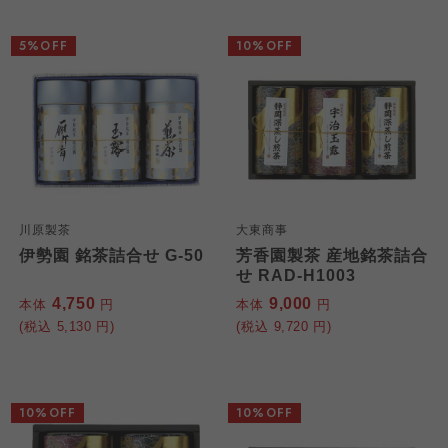
5%OFF
10%OFF
川原製茶
大東商事
伊勢園 銘茶詰合せ G-50
芳香園製茶 産地銘茶詰合
せ RAD-H1003
4,750
9,000
本体
円
本体
円
(税込
5,130
円)
(税込
9,720
円)
10%OFF
10%OFF