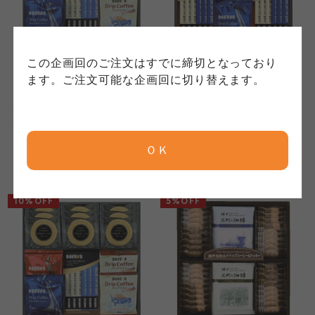
保護方針」については各生協のボタンをクリッ
れています。
ご確認ください。
クしてご確認ください。
アールコーヒー
アールコーヒー
コープしが
コープしが
この企画回のご注文はすでに締切となっており
コープしが
ドトールコーヒー・バウ
ドトールコーヒー・バウ
ます。ご注文可能な企画回に切り替えます。
ムクーヘンギフト
ムクーヘンギフト
SBUCE
SBUDO
京都生協
京都生協
京都生協
3,325
3,600
本体
円
本体
円
(税込
3,591
円)
(税込
3,888
円)
ＯＫ
ならコープ
ならコープ
ならコープ
検索する
10%OFF
5%OFF
おおさかパルコープ
おおさかパルコープ
おおさかパルコープ
よどがわ市民生協
よどがわ市民生協
よどがわ市民生協
大阪いずみ市民生協
大阪いずみ市民生協