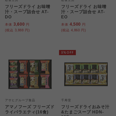
彩食工房
彩食工房
フリーズドライ お味噌
フリーズドライ お味噌
汁・スープ詰合せ AT-
汁・スープ詰合せ AT-
DO
EO
3,600
4,500
本体
円
本体
円
(税込
3,888
円)
(税込
4,860
円)
5%OFF
アサヒグループ食品
千寿堂
アマノフーズ フリーズド
フリーズドライおみそ汁
ライバラエティ(16食)
&たまごスープ HDN-