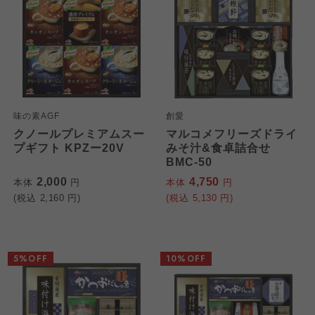
味の素AGF
創愛
クノールプレミアムスー
マルコメフリーズドライ
プギフト KPZー20V
みそ汁&食卓詰合せ
BMC-50
2,000
4,750
本体
円
本体
円
(税込
2,160
円)
(税込
5,130
円)
5%OFF
10%OFF