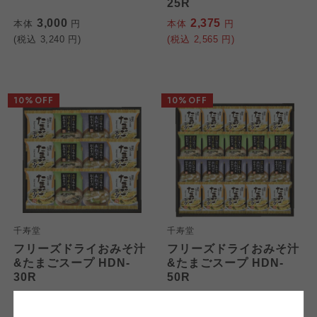
25R
3,000
2,375
本体
円
本体
円
(税込
3,240
円)
(税込
2,565
円)
10%OFF
10%OFF
個人情報保護方針について
特定商取引法に基づく表記につ
ご利用約款（ご利用規約・ご利
このサイトは7つの生協から業務委託を受けて、
用規程）について
いて
コープきんき事業連合が運営しています。お預
かりしている個人情報については、コープ事業
このサイトは7つの生協から業務委託を受けて、
このサイトは7つの生協から業務委託を受けて、
連合、ならびに各生協の「個人情報保護方針」
コープきんき事業連合が運営しています。ご自
コープきんき事業連合が運営しています。販売
にもどづいて、コープ事業連合が適切に管理を
身が加入されている生協が定める利用約款をご
責任者は、それぞれご利用の生協となります。
千寿堂
千寿堂
おこなっています。
確認のうえ、ご利用ください。なお、クチコミ
各生協の「特定商取引法に基づく表記につい
フリーズドライおみそ汁
フリーズドライおみそ汁
コープ事業連合、ならびに各生協の「個人情報
投稿については、利用約款の細則として規定さ
て」については各生協のボタンをクリックして
&たまごスープ HDN-
&たまごスープ HDN-
保護方針」については各生協のボタンをクリッ
れています。
ご確認ください。
30R
50R
クしてご確認ください。
2,700
4,500
本体
円
本体
円
(税込
2,916
円)
(税込
4,860
円)