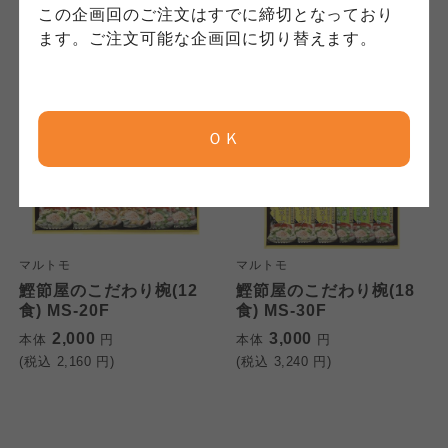
コープしが
コープしが
この企画回のご注文はすでに締切となっており
コープしが
ます。ご注文可能な企画回に切り替えます。
京都生協
京都生協
京都生協
ＯＫ
ならコープ
ならコープ
ならコープ
検索する
おおさかパルコープ
おおさかパルコープ
おおさかパルコープ
マルトモ
マルトモ
よどがわ市民生協
よどがわ市民生協
鰹節屋のこだわり椀(12
鰹節屋のこだわり椀(18
よどがわ市民生協
食) MS-20F
食) MS-30F
2,000
3,000
本体
円
本体
円
大阪いずみ市民生協
大阪いずみ市民生協
(税込
2,160
円)
(税込
3,240
円)
大阪いずみ市民生協
わかやま市民生協
わかやま市民生協
わかやま市民生協