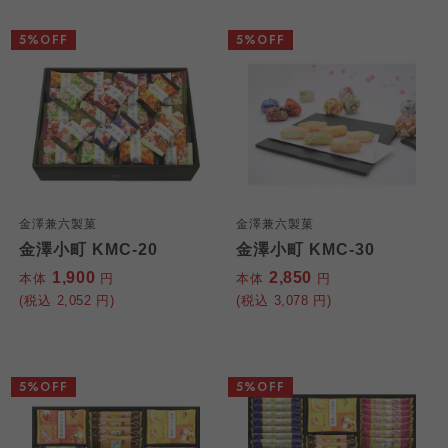
5%OFF
5%OFF
金澤兼六製菓
金澤兼六製菓
個人情報保護方針について
金澤小町 KMC-20
金澤小町 KMC-30
特定商取引法に基づく表記につ
ご利用約款（ご利用規約・ご利
1,900
2,850
本体
このサイトは7つの生協から業務委託を受けて、
円
本体
円
用規程）について
いて
(税込
2,052
円)
(税込
3,078
円)
コープきんき事業連合が運営しています。お預
かりしている個人情報については、コープ事業
このサイトは7つの生協から業務委託を受けて、
このサイトは7つの生協から業務委託を受けて、
連合、ならびに各生協の「個人情報保護方針」
コープきんき事業連合が運営しています。ご自
コープきんき事業連合が運営しています。販売
にもどづいて、コープ事業連合が適切に管理を
身が加入されている生協が定める利用約款をご
責任者は、それぞれご利用の生協となります。
5%OFF
5%OFF
おこなっています。
確認のうえ、ご利用ください。なお、クチコミ
各生協の「特定商取引法に基づく表記につい
コープ事業連合、ならびに各生協の「個人情報
投稿については、利用約款の細則として規定さ
て」については各生協のボタンをクリックして
保護方針」については各生協のボタンをクリッ