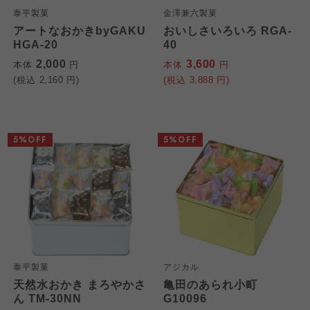
泰平製菓
金澤兼六製菓
アートなおかきbyGAKU
おいしさいろいろ RGA-
HGA-20
40
2,000
3,600
本体
円
本体
円
(税込
2,160
円)
(税込
3,888
円)
5%OFF
5%OFF
泰平製菓
アジカル
天然水おかき まろやかさ
亀田のあられ小町
ん TM-30NN
G10096