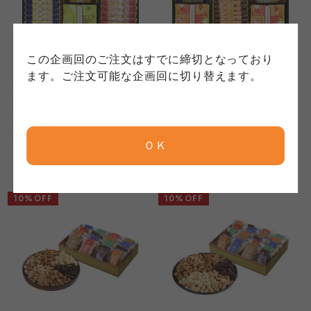
れています。
ご確認ください。
クしてご確認ください。
コープしが
コープしが
この企画回のご注文はすでに締切となっており
コープしが
ます。ご注文可能な企画回に切り替えます。
金澤兼六製菓
金澤兼六製菓
兼六の華 KRH-20R
兼六の華 KRH-30R
京都生協
京都生協
京都生協
1,900
2,850
本体
円
本体
円
(税込
2,052
円)
(税込
3,078
円)
ＯＫ
ならコープ
ならコープ
ならコープ
検索する
10%OFF
10%OFF
おおさかパルコープ
おおさかパルコープ
おおさかパルコープ
よどがわ市民生協
よどがわ市民生協
よどがわ市民生協
大阪いずみ市民生協
大阪いずみ市民生協
大阪いずみ市民生協