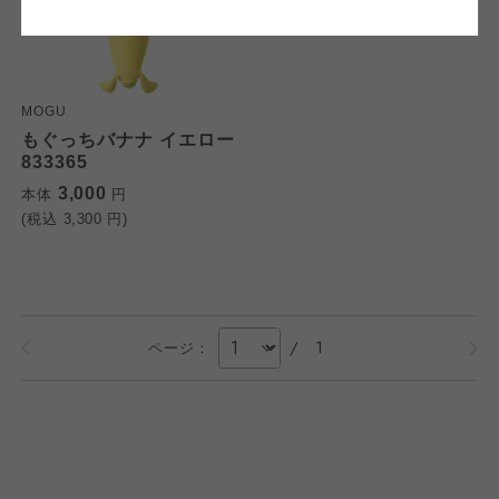
検索する
おおさかパルコープ
おおさかパルコープ
おおさかパルコープ
MOGU
よどがわ市民生協
よどがわ市民生協
もぐっちバナナ イエロー
よどがわ市民生協
833365
3,000
本体
円
大阪いずみ市民生協
大阪いずみ市民生協
(税込
3,300
円)
大阪いずみ市民生協
わかやま市民生協
わかやま市民生協
わかやま市民生協
/
1
ページ：