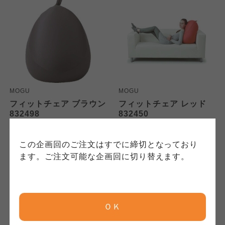
特定商取引法に基づく表記につ
ご利用約款（ご利用規約・ご利
このサイトは7つの生協から業務委託を受けて、
用規程）について
いて
コープきんき事業連合が運営しています。お預
かりしている個人情報については、コープ事業
このサイトは7つの生協から業務委託を受けて、
このサイトは7つの生協から業務委託を受けて、
連合、ならびに各生協の「個人情報保護方針」
コープきんき事業連合が運営しています。ご自
コープきんき事業連合が運営しています。販売
にもどづいて、コープ事業連合が適切に管理を
身が加入されている生協が定める利用約款をご
責任者は、それぞれご利用の生協となります。
おこなっています。
確認のうえ、ご利用ください。なお、クチコミ
各生協の「特定商取引法に基づく表記につい
コープ事業連合、ならびに各生協の「個人情報
投稿については、利用約款の細則として規定さ
て」については各生協のボタンをクリックして
MOGU
MOGU
保護方針」については各生協のボタンをクリッ
れています。
ご確認ください。
フィットチェア ブラウン
フィットチェア レッド
クしてご確認ください。
832498
832450
8,000
8,000
本体
円
本体
円
(税込
8,800
円)
(税込
8,800
円)
コープしが
コープしが
この企画回のご注文はすでに締切となっており
コープしが
ます。ご注文可能な企画回に切り替えます。
京都生協
京都生協
京都生協
ＯＫ
ならコープ
ならコープ
ならコープ