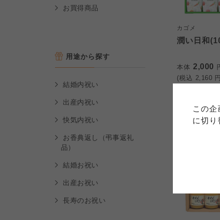
お買得商品
カゴメ
潤い日和(1
用途から探す
2,000
本体
ご利用
(税込
2,160
円
結婚内祝い
このサイトは7つの生協から業
このサイトは7つの生協から業
このサイトは7つの生協から業
ては、コープ事業連合、ならび
出産内祝い
生協となります。
この企
める利用約款をご確認のうえ、
ます。
各生協の「特定商取引法に基づ
快気内祝い
に切り
コープ事業連合、ならびに各生
お香典返し（弔事返礼
品）
コープしが
コープしが
結婚お祝い
コープしが
出産お祝い
よどがわ市民生協
よどがわ市民生協
長寿のお祝い
よどがわ市民生協