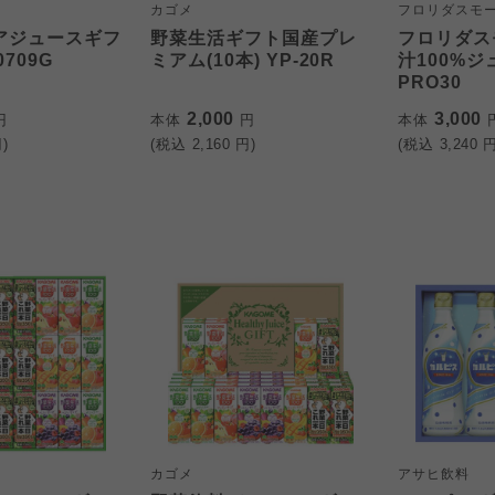
カゴメ
フロリダスモ
ュアジュースギフ
野菜生活ギフト国産プレ
フロリダス
709G
ミアム(10本) YP-20R
汁100%
PRO30
2,000
3,000
円
本体
円
本体
)
(税込
2,160
円)
(税込
3,240
円
カゴメ
アサヒ飲料