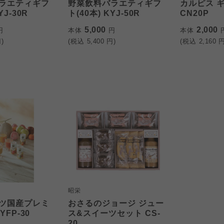
ラエティギフ
野菜飲料バラエティギフ
カルピス 
YJ-30R
ト(40本) KYJ-50R
CN20P
5,000
2,000
円
本体
円
本体
)
(税込
5,400
円)
(税込
2,160
円
昭栄
ツ国産プレミ
おさるのジョージ ジュー
YFP-30
ス&スイーツセット CS-
20