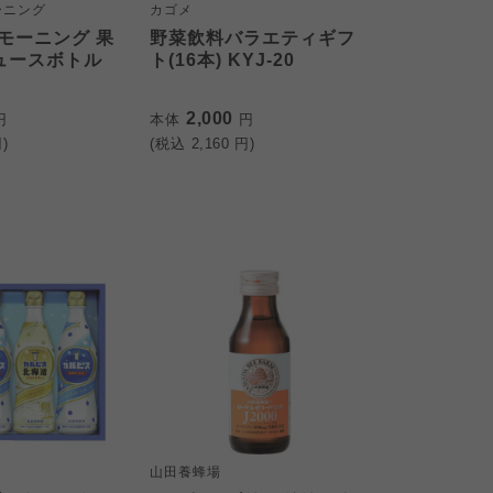
ーニング
カゴメ
モーニング 果
野菜飲料バラエティギフ
ジュースボトル
ト(16本) KYJ-20
2,000
円
本体
円
)
(税込
2,160
円)
山田養蜂場