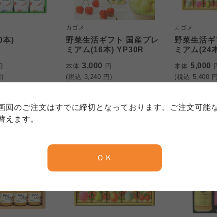
カゴメ
カゴメ
0本)
野菜生活ギフト 国産プレ
野菜生活ギ
ミアム(16本) YP30R
ミアム(24本
個人情報保護方針について
特定商取引法に基づく表記につい
3,000
5,000
円
本体
円
本体
約款（ご利用規約・ご利用規程）
)
(税込
3,240
円)
(税込
5,400
円
務委託を受けて、コープきんき事業連合が運営しています。
務委託を受けて、コープきんき事業連合が運営しています。
務委託を受けて、コープきんき事業連合が運営しています。
に各生協の「個人情報保護方針」にもどづいて、コープ事業
画回のご注文はすでに締切となっております。ご注文可能
ご利用ください。なお、クチコミ投稿については、利用約款
く表記について」については各生協のボタンをクリックして
替えます。
協の「個人情報保護方針」については各生協のボタンをクリ
京都生協
ならコープ
ＯＫ
京都生協
ならコープ
京都生協
ならコープ
大阪いずみ市民生協
わかやま市民生協
大阪いずみ市民生協
わかやま市民生協
大阪いずみ市民生協
わかやま市民生協