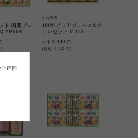
伊藤農園
フト 国産プレ
100%ピュアジュース&ジ
) YP50R
ュレセット V-113
て
3,000
円
本体
円
について
)
(税込
3,240
円)
お預かりしている個人情報につい
販売責任者は、それぞれご利用の
ご自身が加入されている生協が定
連合が適切に管理をおこなってい
な企画回
の細則として規定されています。
ご確認ください。
ックしてご確認ください。
おおさかパルコープ
おおさかパルコープ
おおさかパルコープ