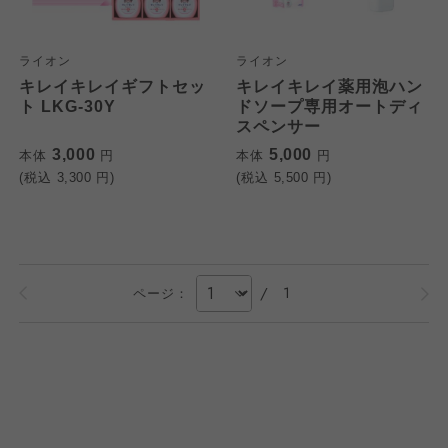
わかやま市民生協
わかやま市民生協
わかやま市民生協
ライオン
ライオン
キレイキレイギフトセッ
キレイキレイ薬用泡ハン
ト LKG-30Y
ドソープ専用オートディ
スペンサー
3,000
5,000
本体
円
本体
円
(税込
3,300
円)
(税込
5,500
円)
/
1
ページ：