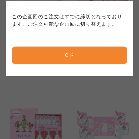
コープしが
コープしが
この企画回のご注文はすでに締切となっており
コープしが
ます。ご注文可能な企画回に切り替えます。
京都生協
京都生協
京都生協
プレーリードッグ
ライオン
バスツーリスト バスソル
キレイキレイギフトセッ
ＯＫ
トセット BT-530A
ト LKG-20Y
ならコープ
ならコープ
ならコープ
2,850
2,000
本体
円
本体
円
検索する
(税込
3,135
円)
(税込
2,200
円)
おおさかパルコープ
おおさかパルコープ
おおさかパルコープ
よどがわ市民生協
よどがわ市民生協
よどがわ市民生協
大阪いずみ市民生協
大阪いずみ市民生協
大阪いずみ市民生協