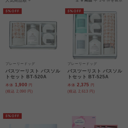
人気商品順
全
6 商品
中 1-6 件を表示
5%OFF
5%OFF
個人情報保護方針について
特定商取引法に基づく表記につ
ご利用約款（ご利用規約・ご利
プレーリードッグ
プレーリードッグ
このサイトは7つの生協から業務委託を受けて、
バスツーリスト バスソル
バスツーリスト バスソル
用規程）について
いて
トセット BT-520A
トセット BT-525A
コープきんき事業連合が運営しています。お預
かりしている個人情報については、コープ事業
1,900
2,375
本体
円
本体
円
このサイトは7つの生協から業務委託を受けて、
このサイトは7つの生協から業務委託を受けて、
連合、ならびに各生協の「個人情報保護方針」
(税込
2,090
円)
(税込
2,613
円)
コープきんき事業連合が運営しています。ご自
コープきんき事業連合が運営しています。販売
にもどづいて、コープ事業連合が適切に管理を
身が加入されている生協が定める利用約款をご
責任者は、それぞれご利用の生協となります。
おこなっています。
確認のうえ、ご利用ください。なお、クチコミ
各生協の「特定商取引法に基づく表記につい
コープ事業連合、ならびに各生協の「個人情報
投稿については、利用約款の細則として規定さ
て」については各生協のボタンをクリックして
5%OFF
保護方針」については各生協のボタンをクリッ
れています。
ご確認ください。
クしてご確認ください。