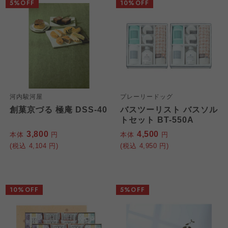
5%OFF
10%OFF
河内駿河屋
プレーリードッグ
創菓京づる 極庵 DSS-40
バスツーリスト バスソル
トセット BT-550A
3,800
4,500
本体
円
本体
円
(税込
4,104
円)
(税込
4,950
円)
10%OFF
5%OFF