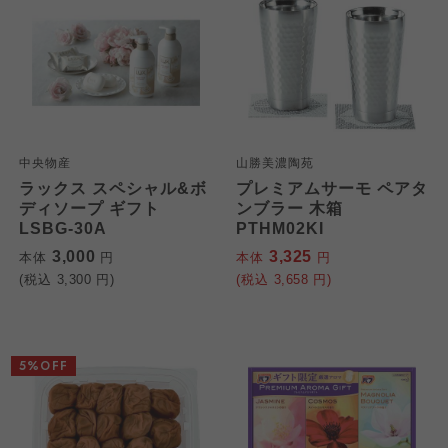
中央物産
山勝美濃陶苑
ラックス スペシャル&ボ
プレミアムサーモ ペアタ
ディソープ ギフト
ンブラー 木箱
LSBG-30A
PTHM02KI
3,000
3,325
本体
円
本体
円
(税込
3,300
円)
(税込
3,658
円)
5%OFF