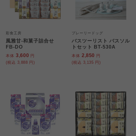
彩食工房
プレーリードッグ
風雅甘-和菓子詰合せ
バスツーリスト バスソル
FB-DO
トセット BT-530A
3,600
2,850
本体
円
本体
円
(税込
3,888
円)
(税込
3,135
円)