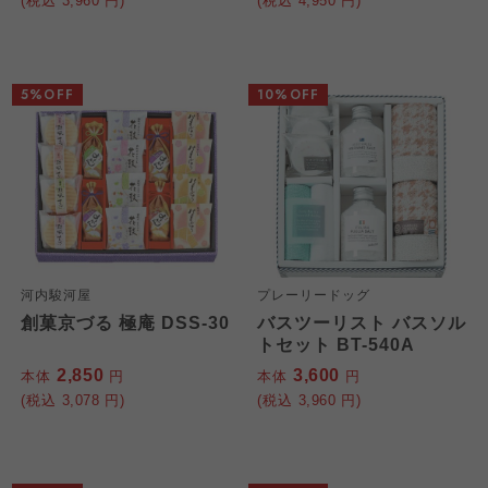
(税込
3,960
円)
(税込
4,950
円)
5%OFF
10%OFF
河内駿河屋
プレーリードッグ
創菓京づる 極庵 DSS-30
バスツーリスト バスソル
トセット BT-540A
2,850
3,600
本体
円
本体
円
(税込
3,078
円)
(税込
3,960
円)