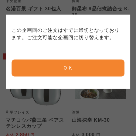
中央物産
廣川
保護方針」については各生協のボタンをクリッ
れています。
ご確認ください。
名湯百景 ギフト 30包入
御昆布 9品佃煮詰合せ K-
クしてご確認ください。
30
3,000
2,850
本体
円
本体
円
コープしが
コープしが
この企画回のご注文はすでに締切となっており
(税込
3,300
円)
(税込
3,078
円)
コープしが
ます。ご注文可能な企画回に切り替えます。
京都生協
京都生協
5%OFF
京都生協
ＯＫ
ならコープ
ならコープ
ならコープ
検索する
おおさかパルコープ
おおさかパルコープ
おおさかパルコープ
よどがわ市民生協
よどがわ市民生協
和平フレイズ
酒悦
よどがわ市民生協
マチコウバ燕三条 ペアス
山海探幸 KM-30
テンレスカップ
大阪いずみ市民生協
大阪いずみ市民生協
2,850
3,000
本体
円
本体
円