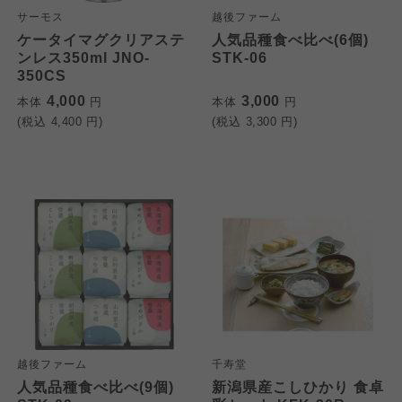
サーモス
越後ファーム
ケータイマグクリアステ
人気品種食べ比べ(6個)
ンレス350ml JNO-
STK-06
350CS
4,000
3,000
本体
円
本体
円
(税込
4,400
円)
(税込
3,300
円)
越後ファーム
千寿堂
人気品種食べ比べ(9個)
新潟県産こしひかり 食卓