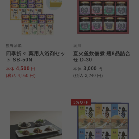
熊野油脂
廣川
四季折々 薬用入浴剤セッ
直火釜炊佃煮 瓶8品詰合
ト SB-50N
せ D-30
4,500
3,000
本体
円
本体
円
(税込
4,950
円)
(税込
3,240
円)
5%OFF