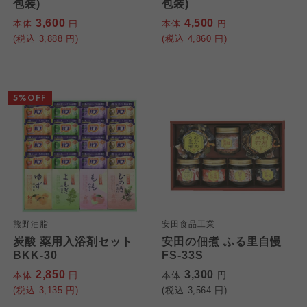
包装)
包装)
3,600
4,500
本体
円
本体
円
(税込
3,888
円)
(税込
4,860
円)
5%OFF
熊野油脂
安田食品工業
炭酸 薬用入浴剤セット
安田の佃煮 ふる里自慢
BKK-30
FS-33S
2,850
3,300
本体
円
本体
円
(税込
3,135
円)
(税込
3,564
円)