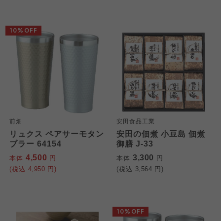
10%OFF
前畑
安田食品工業
リュクス ペアサーモタン
安田の佃煮 小豆島 佃煮
ブラー 64154
御膳 J-33
4,500
3,300
本体
円
本体
円
(税込
4,950
円)
(税込
3,564
円)
10%OFF