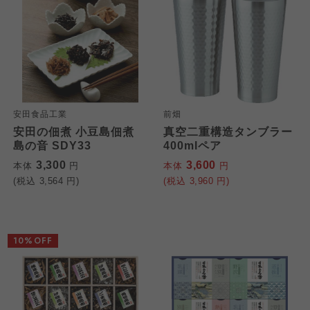
安田食品工業
前畑
安田の佃煮 小豆島佃煮
真空二重構造タンブラー
島の音 SDY33
400mlペア
3,300
3,600
本体
円
本体
円
(税込
3,564
円)
(税込
3,960
円)
10%OFF