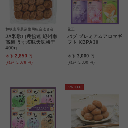
和歌山県農業協同組合連合会
花王
JA和歌山農協連 紀州南
バブ プレミアムアロマギ
高梅 うす塩味天味梅干
フト KBPA30
400g
2,850
3,000
本体
円
本体
円
(税込
3,078
円)
(税込
3,300
円)
5%OFF