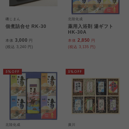
磯じまん
北陸化成
佃煮詰合せ RK-30
薬用入浴剤 湯ギフト
HK-30A
3,000
2,850
本体
円
本体
円
(税込
3,240
円)
(税込
3,135
円)
5%OFF
5%OFF
北陸化成
廣川