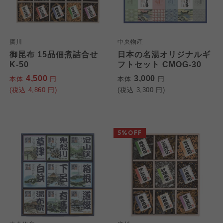
廣川
中央物産
御昆布 15品佃煮詰合せ
日本の名湯オリジナルギ
K-50
フトセット CMOG-30
4,500
3,000
本体
円
本体
円
(税込
4,860
円)
(税込
3,300
円)
個人情報保護方針について
特定商取引法に基づく表記につ
ご利用約款（ご利用規約・ご利
5%OFF
このサイトは7つの生協から業務委託を受けて、
用規程）について
いて
コープきんき事業連合が運営しています。お預
かりしている個人情報については、コープ事業
このサイトは7つの生協から業務委託を受けて、
このサイトは7つの生協から業務委託を受けて、
連合、ならびに各生協の「個人情報保護方針」
コープきんき事業連合が運営しています。ご自
コープきんき事業連合が運営しています。販売
にもどづいて、コープ事業連合が適切に管理を
身が加入されている生協が定める利用約款をご
責任者は、それぞれご利用の生協となります。
おこなっています。
確認のうえ、ご利用ください。なお、クチコミ
各生協の「特定商取引法に基づく表記につい
コープ事業連合、ならびに各生協の「個人情報
投稿については、利用約款の細則として規定さ
て」については各生協のボタンをクリックして