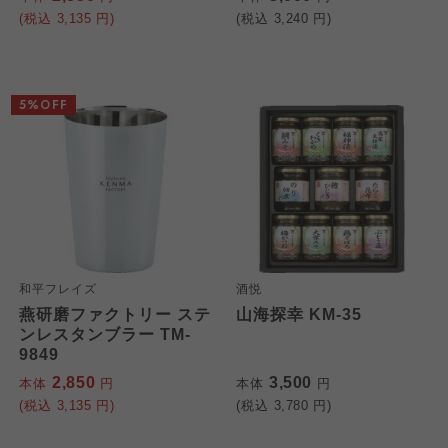
大阪いずみ市民生協
(税込
3,135
円)
(税込
3,240
円)
わかやま市民生協
わかやま市民生協
わかやま市民生協
5%OFF
和平フレイズ
酒悦
燕研磨ファクトリー ステ
山海探幸 KM-35
ンレスタンブラー TM-
9849
2,850
3,500
本体
円
本体
円
(税込
3,135
円)
(税込
3,780
円)